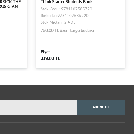
RRICK THE
Think Starter Students Book
OUS GIAN
Stok Kodu : 9781107585720
Barkodu : 9781107585720
Stok Miktarı : 2 ADET
750,00 TL üzeri kargo bedava
Fiyat
319,80 TL
ABONE OL