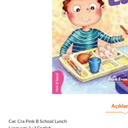
Açıkla
Cıe: Cra Pınk B School Lunch