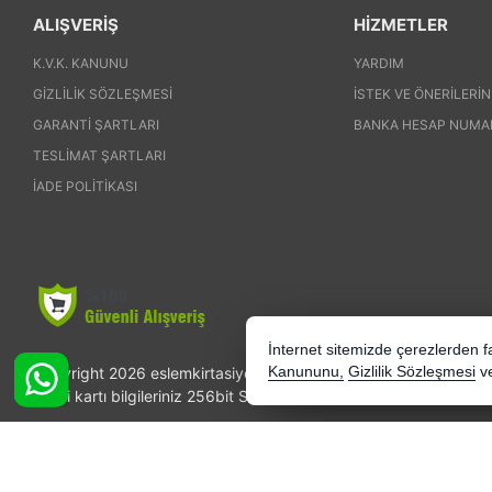
ALIŞVERİŞ
HİZMETLER
K.V.K. KANUNU
YARDIM
GIZLILIK SÖZLEŞMESI
İSTEK VE ÖNERILERIN
GARANTI ŞARTLARI
BANKA HESAP NUMA
TESLIMAT ŞARTLARI
İADE POLITIKASI
İnternet sitemizde çerezlerden fay
Copyright 2026 eslemkirtasiye.com - Tüm hakları saklıdır.
Kanununu,
Gizlilik Sözleşmesi
v
Kredi kartı bilgileriniz 256bit SSL sertifikası ile korunmaktadır.
Bu site AKINSOFT E-Ticaret ile hazırlanmıştır.