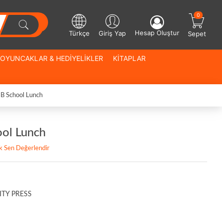
0
Hesap Oluştur
Türkçe
Giriş Yap
Sepet
OYUNCAKLAR & HEDİYELİKLER
KİTAPLAR
 B School Lunch
ool Lunch
lk Sen Değerlendir
TY PRESS