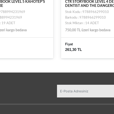
BOOK LEVEL 5 KAHOTEP'S
CTR STORYBOOK LEVEL 4 DE
RE
DENTIST AND THE DANGER
: 9788994231969
Stok Kodu : 9788966299010
9788994231969
Barkodu : 9788966299010
 : 19 ADET
Stok Miktarı : 14 ADET
zeri kargo bedava
750,00 TL üzeri kargo bedava
Fiyat
261,30 TL