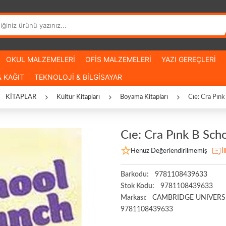
OKUL MALZEMELERİ
OFİS MALZEMELERİ
YAZI GEREÇLERİ
 KAĞIT
TEKNOLOJİ & BİLGİSAYAR
KİTAPLAR
Kültür Kitapları
Boyama Kitapları
Cıe: Cra Pınk
Cıe: Cra Pınk B Sch
Henüz Değerlendirilmemiş
İ
Barkodu:
9781108439633
Stok Kodu:
9781108439633
Markası:
CAMBRIDGE UNIVERSI
9781108439633