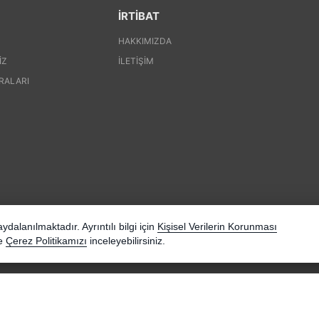
İRTİBAT
HAKKIMIZDA
IZ
İLETIŞIM
RALARI
dalanılmaktadır. Ayrıntılı bilgi için
Kişisel Verilerin Korunması
e
Çerez Politikamızı
inceleyebilirsiniz.
Pinte