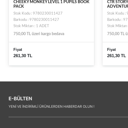
CHEEKY MONKEY LEVEL 1 PUPILS BOOK
CTR STORY
PACK
ADVENTU
Stok Kodu : 9780230011427
Stok Kodu 
Barkodu : 9780230011427
Barkodu : 
Stok Miktarı : 1 ADET
Stok Miktarı
750,00 TL üzeri kargo bedava
750,00 TL ü
Fiyat
Fiyat
261,30 TL
261,30 TL
E-BÜLTEN
YENI VE INDIRIMLI ÜRÜNLERDEN HABERDAR OLUN !