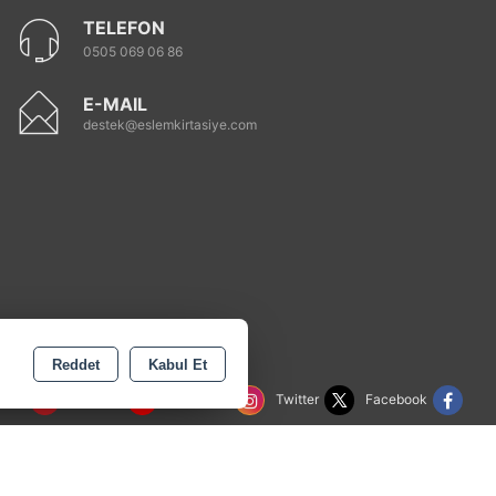
TELEFON
0505 069 06 86
E-MAIL
destek@eslemkirtasiye.com
Reddet
Kabul Et
rest
Youtube
Instagram
Twitter
Facebook