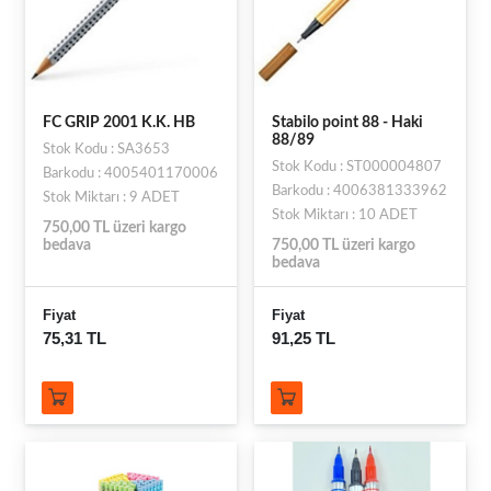
FC GRIP 2001 K.K. HB
Stabilo point 88 - Haki
88/89
Stok Kodu : SA3653
Stok Kodu : ST000004807
Barkodu : 4005401170006
Barkodu : 4006381333962
Stok Miktarı : 9 ADET
Stok Miktarı : 10 ADET
750,00 TL üzeri kargo
bedava
750,00 TL üzeri kargo
bedava
Fiyat
Fiyat
75,31 TL
91,25 TL