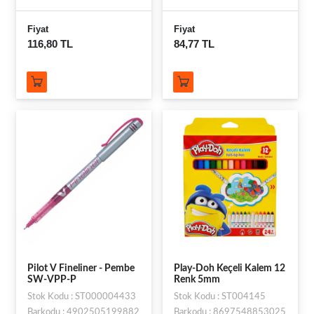
Fiyat
Fiyat
116,80 TL
84,77 TL
Pilot V Fineliner - Pembe
Play-Doh Keçeli Kalem 12
SW-VPP-P
Renk 5mm
Stok Kodu : ST000004433
Stok Kodu : ST004145
Barkodu : 4902505199882
Barkodu : 8697548853025