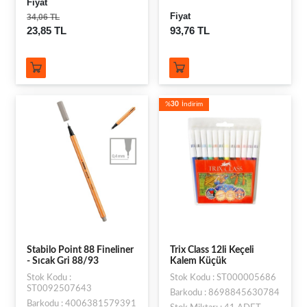
Fiyat
Fiyat
34,06 TL
23,85 TL
93,76 TL
%
30
İndirim
Stabilo Point 88 Fineliner
Trix Class 12li Keçeli
- Sıcak Gri 88/93
Kalem Küçük
Stok Kodu :
Stok Kodu : ST000005686
ST0092507643
Barkodu : 8698845630784
Barkodu : 4006381579391