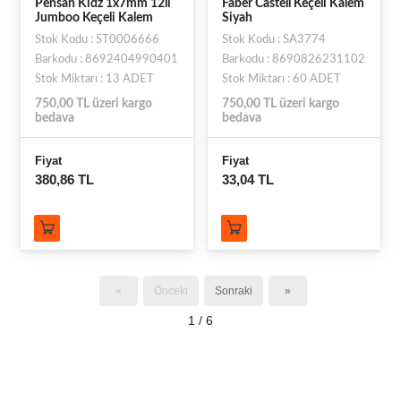
Pensan Kidz 1x7mm 12li
Faber Castell Keçeli Kalem
Jumboo Keçeli Kalem
Siyah
Stok Kodu : ST0006666
Stok Kodu : SA3774
Barkodu : 8692404990401
Barkodu : 8690826231102
Stok Miktarı : 13 ADET
Stok Miktarı : 60 ADET
750,00 TL üzeri kargo
750,00 TL üzeri kargo
bedava
bedava
Fiyat
Fiyat
380,86 TL
33,04 TL
«
Önceki
Sonraki
»
1 / 6