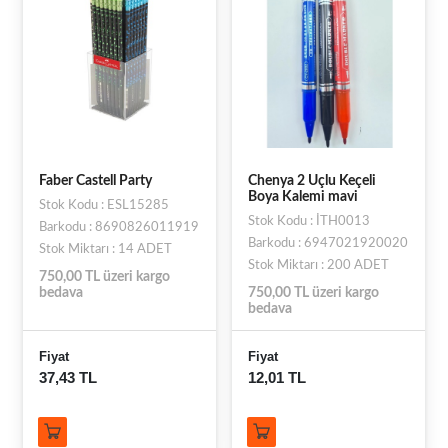
Faber Castell Party
Chenya 2 Uçlu Keçeli
Boya Kalemi mavi
Stok Kodu : ESL15285
Stok Kodu : İTH0013
Barkodu : 8690826011919
Barkodu : 6947021920020
Stok Miktarı : 14 ADET
Stok Miktarı : 200 ADET
750,00 TL üzeri kargo
bedava
750,00 TL üzeri kargo
bedava
Fiyat
Fiyat
37,43 TL
12,01 TL