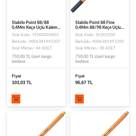
Stabilo Point 88/88
Stabilo Point 88 Fine
0,4Mm Keçe Uçlu Kalem
0,4Mm 88/98 Keçe Uçlu
Açık Kahve 88/88
Kalem Mavi Siyah
Stok Kodu : ST000004805
Stok Kodu : SC001000
Barkodu : 4006381493307
Barkodu : 4006381493390
Stok Miktarı : 44 ADET
Stok Miktarı : 38 ADET
750,00 TL üzeri kargo
750,00 TL üzeri kargo
bedava
bedava
Fiyat
Fiyat
103,03 TL
95,67 TL