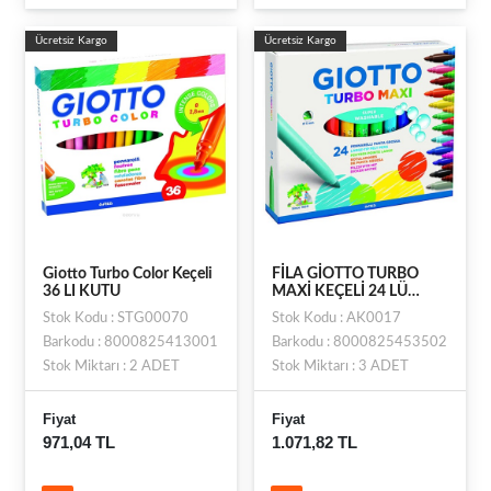
Ücretsiz Kargo
Ücretsiz Kargo
Giotto Turbo Color Keçeli
FİLA GİOTTO TURBO
36 LI KUTU
MAXİ KEÇELİ 24 LÜ
KUTU
Stok Kodu : STG00070
Stok Kodu : AK0017
Barkodu : 8000825413001
Barkodu : 8000825453502
Stok Miktarı : 2 ADET
Stok Miktarı : 3 ADET
Fiyat
Fiyat
971,04 TL
1.071,82 TL