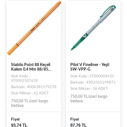
Stabilo Point 88 Keçeli
Pilot V Fineliner - Yeşil
Kalem 0,4 Mm 88/85
SW-VPP-G
Papatya Turuncusu
Stok Kodu :
Stok Kodu : ST000004435
ST0092507639
Barkodu : 4902505199875
Barkodu : 4006381579278
Stok Miktarı : 36 ADET
Stok Miktarı : 42 ADET
750,00 TL üzeri kargo
750,00 TL üzeri kargo
bedava
bedava
Fiyat
Fiyat
93,74 TL
87,76 TL