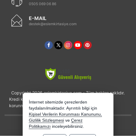
0505 069 06 86
E-MAIL
destek@eslemkirtasiye.com
Copyright 2026 eslemkirtasiye.com - Tüm hakları saklıdır.
Kredi kartı bilgileriniz 256bit SSL sertifikası ile
İnternet sitemizde çerezlerden
korunmaktadır.
faydalanılmaktadır. Ayrıntılı bilgi için
Kişisel Verilerin Korunması Kanununu,
Gizlilik Sözleşmesi
ve
Çerez
Bu site AKINSOFT E-Ticaret ile hazırlanmıştır.
Politikamızı
inceleyebilirsiniz.