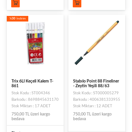
%
30
İndirim
Trix 6LI Keçeli Kalem T-
Stabılo Point 88 Fineliner
861
- Zeytin Yeşili 88/63
Stok Kodu : ST004346
Stok Kodu : ST000005279
Barkodu : 8698845631170
Barkodu : 4006381333955
Stok Miktarı : 17 ADET
Stok Miktarı : 12 ADET
750,00 TL üzeri kargo
750,00 TL üzeri kargo
bedava
bedava