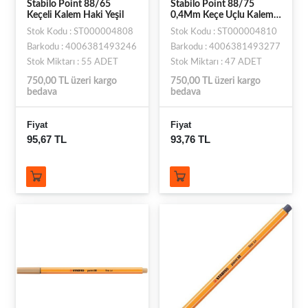
Stabilo Point 88/65
Stabilo Point 88/75
Keçeli Kalem Haki Yeşil
0,4Mm Keçe Uçlu Kalem
Koyu Haki
Stok Kodu : ST000004808
Stok Kodu : ST000004810
Barkodu : 4006381493246
Barkodu : 4006381493277
Stok Miktarı : 55 ADET
Stok Miktarı : 47 ADET
750,00 TL üzeri kargo
750,00 TL üzeri kargo
bedava
bedava
Fiyat
Fiyat
95,67 TL
93,76 TL