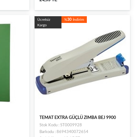
Ücretsiz
%
30
İndirim
Kargo
TEMAT EXTRA GÜÇLÜ ZIMBA BEJ 9900
Stok Kodu : ST0009928
Barkodu : 8694340072654