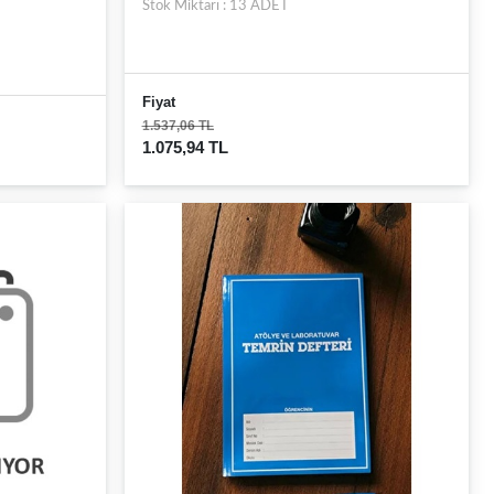
Stok Miktarı : 13 ADET
Fiyat
1.537,06 TL
1.075,94 TL