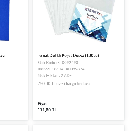
Mavi
Temat Delikli Poşet Dosya (100Lü)
Stok Kodu : ST0092498
Barkodu : 8694340089874
Stok Miktarı : 2 ADET
750,00 TL üzeri kargo bedava
Fiyat
171,60 TL