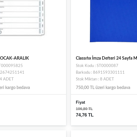
 -OCAK-ARALIK
Classıfıx İmza Defteri 24 Sayfa 
 ST000095825
Stok Kodu : ST0000087
692674251141
Barkodu : 8691593301111
: 4 ADET
Stok Miktarı : 8 ADET
eri kargo bedava
750,00 TL üzeri kargo bedava
Fiyat
106,80 TL
74,76 TL