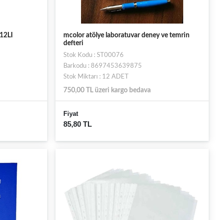
12LI
mcolor atölye laboratuvar deney ve temrin
defteri
Stok Kodu : ST00076
Barkodu : 8697453639875
Stok Miktarı : 12 ADET
750,00 TL üzeri kargo bedava
Fiyat
85,80 TL