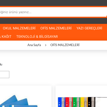
OKUL MALZEMELERİ
OFİS MALZEMELERİ
YAZI GEREÇLERİ
 KAĞIT
TEKNOLOJİ & BİLGİSAYAR
Ana Sayfa
OFİS MALZEMELERİ
du