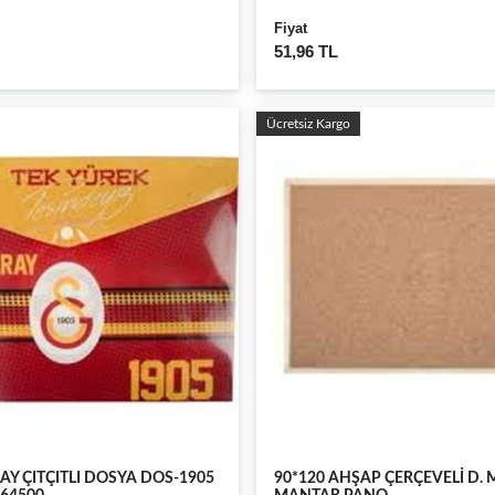
Fiyat
51,96 TL
Ücretsiz Kargo
Y ÇITÇITLI DOSYA DOS-1905
90*120 AHŞAP ÇERÇEVELİ D.