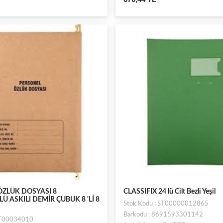
ÖZLÜK DOSYASI 8
CLASSIFIX 24 lü Cilt Bezli Yeşil
Ü ASKILI DEMİR ÇUBUK 8 'Lİ 8
Stok Kodu : ST00000012865
Barkodu : 8691593301142
ST00034010