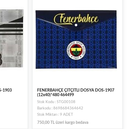
S-1903
FENERBAHÇE ÇITÇITLI DOSYA DOS-1907
(12x40)*480 464499
Stok Kodu : STG00108
Barkodu : 8698684364642
Stok Miktarı : 9 ADET
750,00 TL üzeri kargo bedava