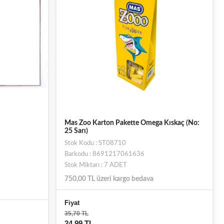
Mas Zoo Karton Pakette Omega Kıskaç (No:
25 Sarı)
Stok Kodu : ST08710
Barkodu : 8691217061636
Stok Miktarı : 7 ADET
750,00 TL üzeri kargo bedava
Fiyat
35,70 TL
24,99 TL