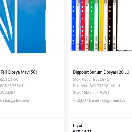
Telli Dosya Mavi 50li
Bigpoint Sunum Dosyası 20 LU
ESL1111-50
Stok Kodu : ESL1891
8680525955614
Barkodu : 8697439846044
: 30 ADET
Stok Miktarı : 7 ADET
eri kargo bedava
750,00 TL üzeri kargo bedava
Fiyat
670,44 TL