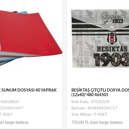
E SUNUM DOSYASI 40 YAPRAK
BEŞİKTAŞ ÇITÇITLI DOSYA DO
(12x40)*480 464501
ST00028835
Stok Kodu : STG00109
693245041697
Barkodu : 8698684364727
: 7 ADET
Stok Miktarı : 9 ADET
eri kargo bedava
750,00 TL üzeri kargo bedava