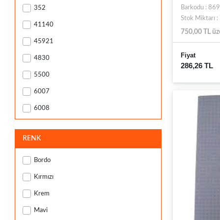
Barkodu : 8
352
Folix
Stok Miktarı 
41140
Globox
750,00 TL üz
45921
Gülpaş
Fiyat
4830
Gürpaş
286,26 TL
5500
Interpano
6007
İnox
6008
Kangaro
6249
Keskin Color
RENK
6274
Koçal
9321
Lacco
Bordo
9322
Mas
Kırmızı
B661
Mimaks
Krem
B663A8M
Noki
Mavi