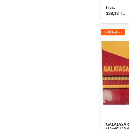
Fiyat
339,13 TL
%
30
İndirim
GALATASARA