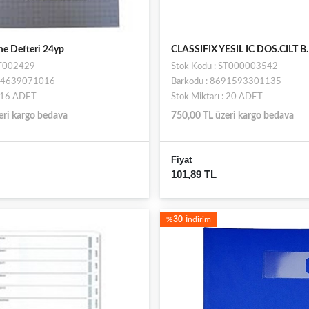
me Defteri 24yp
CLASSIFIX YESIL IC DOS.CILT B.
ST002429
Stok Kodu : ST000003542
694639071016
Barkodu : 8691593301135
: 16 ADET
Stok Miktarı : 20 ADET
eri kargo bedava
750,00 TL üzeri kargo bedava
Fiyat
101,89 TL
%
30
İndirim