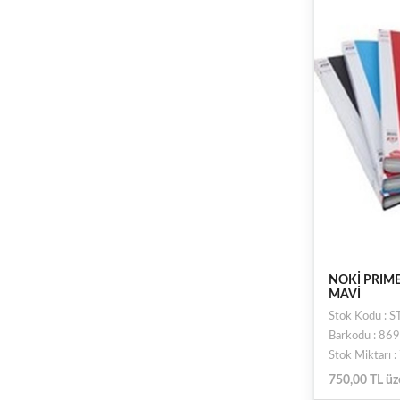
U1182-PE
U1183-Sİ
U1183-YE
U1192P-KI
U1192P-Sİ
U1194P-LA
NOKİ PRIM
MAVİ
Stok Kodu : 
Barkodu : 8
Stok Miktarı 
750,00 TL üz