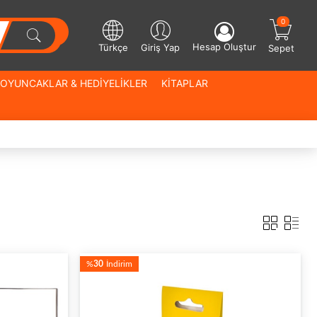
0
Hesap Oluştur
Türkçe
Giriş Yap
Sepet
OYUNCAKLAR & HEDİYELİKLER
KİTAPLAR
%
30
İndirim