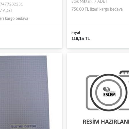
Stok Miktarı : 7 ADET
697477282231
750,00 TL üzeri kargo bedava
: 7 ADET
eri kargo bedava
Fiyat
116,15 TL