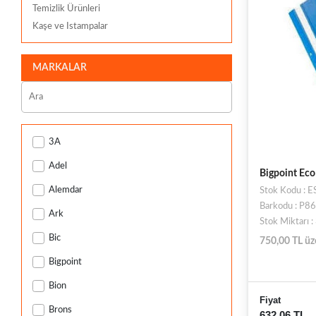
Temizlik Ürünleri
Kaşe ve Istampalar
MARKALAR
3A
Adel
Bigpoint Eco 
Alemdar
Stok Kodu : 
Barkodu : P
Ark
Stok Miktarı 
Bic
750,00 TL üz
Bigpoint
Bion
Fiyat
Brons
632,06 TL