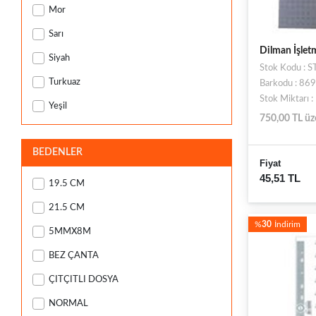
BD-1601
Ormi
Mor
BP337
Önder
Sarı
Dilman İşlet
BP421-95
Papel
Siyah
Stok Kodu : 
DP-180
Paso
Turkuaz
Barkodu : 8
Stok Miktarı 
DP-280
Rot
Yeşil
750,00 TL üz
HS-J10
Rubenis
İTH181
BEDENLER
Serve
Fiyat
İTH183
45,51 TL
Slm
19.5 CM
İTH184
Std
21.5 CM
İTH185
%
30
İndirim
Sushine
5MMX8M
İTH342
Tekiner
BEZ ÇANTA
İTH-358
Temat
ÇITÇITLI DOSYA
İTH36
Turkuaz
NORMAL