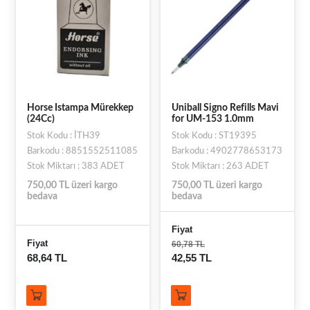
Horse Istampa Mürekkep
Uniball Signo Refills Mavi
(24Cc)
for UM-153 1.0mm
Stok Kodu : İTH39
Stok Kodu : ST19395
Barkodu : 8851552511085
Barkodu : 4902778653173
Stok Miktarı : 383 ADET
Stok Miktarı : 263 ADET
750,00 TL üzeri kargo
750,00 TL üzeri kargo
bedava
bedava
Fiyat
Fiyat
60,78 TL
68,64 TL
42,55 TL