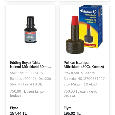
Edding Beyaz Tahta
Pelikan Istampa
Kalemi Mürekkebi 30 ml
Mürekkebi (30Cc Kırmızı)
Siyah
Stok Kodu : ESL15029
Stok Kodu : ST23229
Barkodu : 4004764064236
Barkodu : 4012700351227
Stok Miktarı : 41 ADET
Stok Miktarı : 10 ADET
750,00 TL üzeri kargo
750,00 TL üzeri kargo
bedava
bedava
Fiyat
Fiyat
157,44 TL
195,02 TL