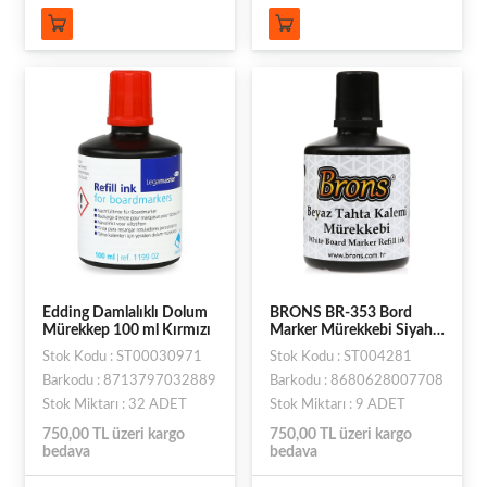
Edding Damlalıklı Dolum
BRONS BR-353 Bord
Mürekkep 100 ml Kırmızı
Marker Mürekkebi Siyah
100xx
Stok Kodu : ST00030971
Stok Kodu : ST004281
Barkodu : 8713797032889
Barkodu : 8680628007708
Stok Miktarı : 32 ADET
Stok Miktarı : 9 ADET
750,00 TL üzeri kargo
750,00 TL üzeri kargo
bedava
bedava