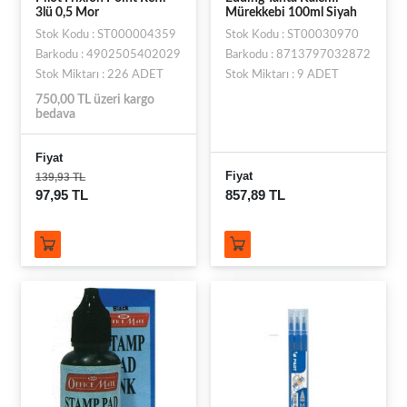
3lü 0,5 Mor
Mürekkebi 100ml Siyah
Stok Kodu : ST000004359
Stok Kodu : ST00030970
Barkodu : 4902505402029
Barkodu : 8713797032872
Stok Miktarı : 226 ADET
Stok Miktarı : 9 ADET
750,00 TL üzeri kargo
bedava
Fiyat
Fiyat
139,93 TL
97,95 TL
857,89 TL