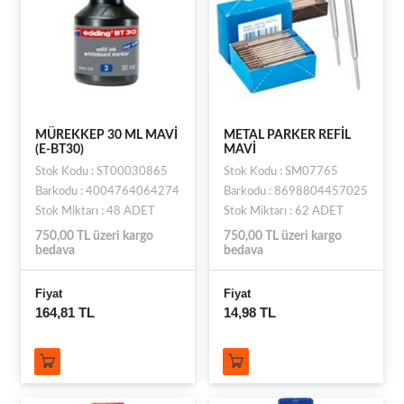
MÜREKKEP 30 ML MAVİ
METAL PARKER REFİL
(E-BT30)
MAVİ
Stok Kodu : ST00030865
Stok Kodu : SM07765
Barkodu : 4004764064274
Barkodu : 8698804457025
Stok Miktarı : 48 ADET
Stok Miktarı : 62 ADET
750,00 TL üzeri kargo
750,00 TL üzeri kargo
bedava
bedava
Fiyat
Fiyat
164,81 TL
14,98 TL