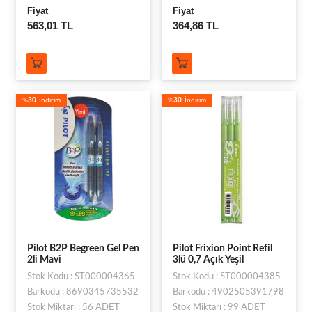
Fiyat
Fiyat
563,01 TL
364,86 TL
%
30
İndirim
%
30
İndirim
Pilot B2P Begreen Gel Pen
Pilot Frixion Point Refil
2li Mavi
3lü 0,7 Açık Yeşil
Stok Kodu : ST000004365
Stok Kodu : ST000004385
Barkodu : 8690345735532
Barkodu : 4902505391798
Stok Miktarı : 56 ADET
Stok Miktarı : 99 ADET