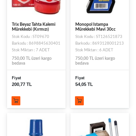
Trix Beyaz Tahta Kalemi
Monopol Istampa
Mürekkebi (Kırmızı)
Mürekkebi Mavi 30cc
Stok Kodu : ST09670
Stok Kodu : ST126521873
Barkodu : 8698845630401
Barkodu : 8693128001213
Stok Miktarı : 7 ADET
Stok Miktarı : 6 ADET
750,00 TL üzeri kargo
750,00 TL üzeri kargo
bedava
bedava
Fiyat
Fiyat
200,77 TL
54,05 TL