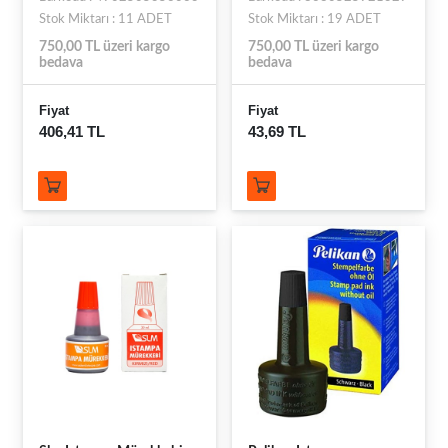
Stok Miktarı : 11 ADET
Stok Miktarı : 19 ADET
750,00 TL üzeri kargo
750,00 TL üzeri kargo
bedava
bedava
Fiyat
Fiyat
406,41 TL
43,69 TL