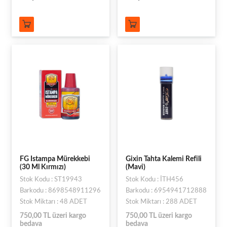
FG Istampa Mürekkebi
Gixin Tahta Kalemi Refili
(30 Ml Kırmızı)
(Mavi)
Stok Kodu : ST19943
Stok Kodu : İTH456
Barkodu : 8698548911296
Barkodu : 6954941712888
Stok Miktarı : 48 ADET
Stok Miktarı : 288 ADET
750,00 TL üzeri kargo
750,00 TL üzeri kargo
bedava
bedava