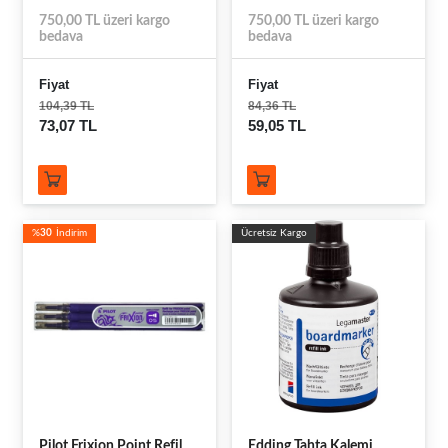
750,00 TL üzeri kargo
750,00 TL üzeri kargo
bedava
bedava
Fiyat
Fiyat
104,39 TL
84,36 TL
73,07 TL
59,05 TL
%
30
İndirim
Ücretsiz Kargo
Pilot Frixion Point Refil
Edding Tahta Kalemi