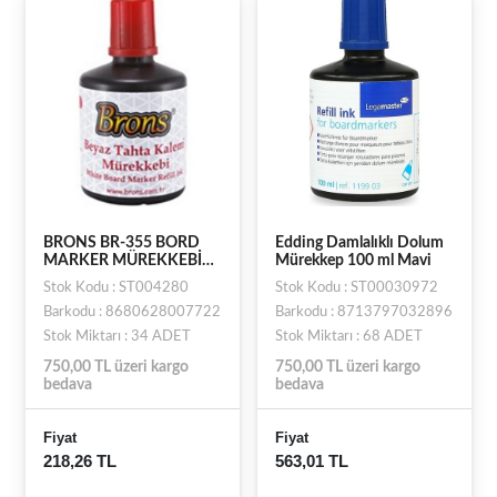
BRONS BR-355 BORD
Edding Damlalıklı Dolum
MARKER MÜREKKEBİ
Mürekkep 100 ml Mavi
KIRMIZI 100 CC
Stok Kodu : ST004280
Stok Kodu : ST00030972
Barkodu : 8680628007722
Barkodu : 8713797032896
Stok Miktarı : 34 ADET
Stok Miktarı : 68 ADET
750,00 TL üzeri kargo
750,00 TL üzeri kargo
bedava
bedava
Fiyat
Fiyat
218,26 TL
563,01 TL