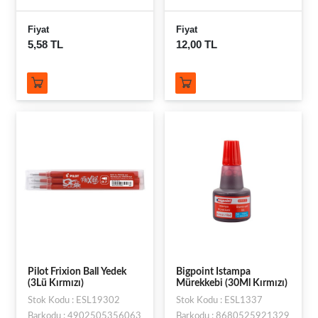
Fiyat
Fiyat
5,58 TL
12,00 TL
Pilot Frixion Ball Yedek
Bigpoint Istampa
(3Lü Kırmızı)
Mürekkebi (30Ml Kırmızı)
Stok Kodu : ESL19302
Stok Kodu : ESL1337
Barkodu : 4902505356063
Barkodu : 8680525921329