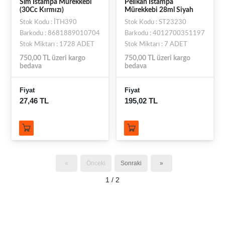
Slm Istampa Mürekkebi
Pelikan Istampa
(30Cc Kırmızı)
Mürekkebi 28ml Siyah
Stok Kodu : İTH390
Stok Kodu : ST23230
Barkodu : 8681889010704
Barkodu : 4012700351197
Stok Miktarı : 1728 ADET
Stok Miktarı : 7 ADET
750,00 TL üzeri kargo
750,00 TL üzeri kargo
bedava
bedava
Fiyat
Fiyat
27,46 TL
195,02 TL
«
Önceki
Sonraki
»
1 / 2