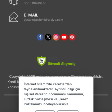
0505 069 06 86
E-MAIL
destek@eslemkirtasiye.com
Copyright 2026 eslemkirtasiye.com - Tüm hakları saklıdır.
Kredi kartı bilgileriniz 256bit SSL sertifikası ile
İnternet sitemizde çerezlerden
korunmaktadır.
faydalanılmaktadır. Ayrıntılı bilgi için
Kişisel Verilerin Korunması Kanununu,
Gizlilik Sözleşmesi
ve
Çerez
Bu site AKINSOFT E-Ticaret ile hazırlanmıştır.
Politikamızı
inceleyebilirsiniz.