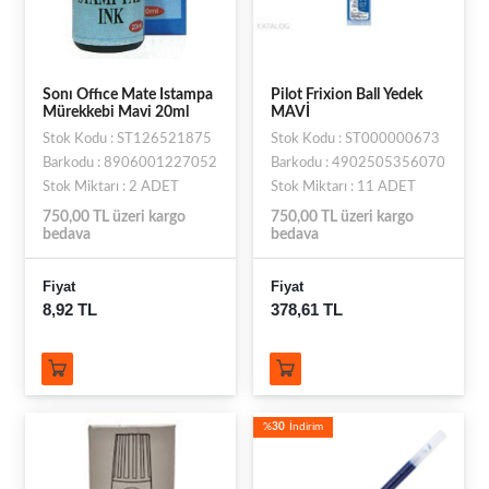
Sonı Offıce Mate Istampa
Pilot Frixion Ball Yedek
Mürekkebi Mavi 20ml
MAVİ
Stok Kodu : ST126521875
Stok Kodu : ST000000673
Barkodu : 8906001227052
Barkodu : 4902505356070
Stok Miktarı : 2 ADET
Stok Miktarı : 11 ADET
750,00 TL üzeri kargo
750,00 TL üzeri kargo
bedava
bedava
Fiyat
Fiyat
8,92 TL
378,61 TL
%
30
İndirim