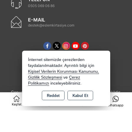
0505 069 06 86
E-MAIL
destek@eslemkirtasiye.com
İnternet sitemizde çerezlerden
faydalanılmaktadır. Ayrıntılı bilgi için
Kişisel Verilerin Korunması Kanununu,
Gizlilik Sözleşmesi
ve
Çerez
Politikamızı
inceleyebilirsiniz.
Copyright 2026 eslemkirtasiye.com - Tüm hakları saklıdır.
Reddet
Kabul Et
0
Kredi kartı bilgileriniz 256bit SSL sertifikası ile
korunmaktadır.
Keşfet
Kategoriler
Sepet
Whatsapp
Bu site AKINSOFT E-Ticaret ile hazırlanmıştır.