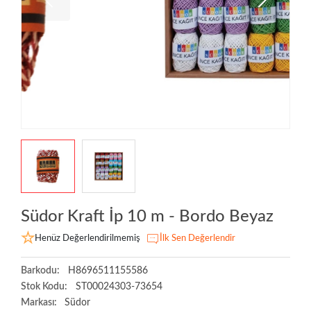
Südor Kraft İp 10 m - Bordo Beyaz
Henüz Değerlendirilmemiş
İlk Sen Değerlendir
Barkodu:
H8696511155586
Stok Kodu:
ST00024303-73654
Markası:
Südor