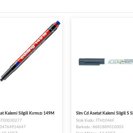
at Kalemi Silgili Kırmızı 149M
Slm Cd Asetat Kalemi Silgili S S
: ST00030277
Stok Kodu : İTH1046F
4004764914647
Barkodu : 8681889010003