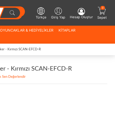
0
Hesap Oluştur
Türkçe
Giriş Yap
Sepet
OYUNCAKLAR & HEDİYELİKLER
KİTAPLAR
ker - Kırmızı SCAN-EFCD-R
er - Kırmızı SCAN-EFCD-R
lk Sen Değerlendir