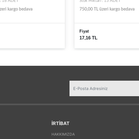
 : 18 ADET
Stok Miktarı : 13 ADET
zeri kargo bedava
750,00 TL üzeri kargo bedava
Fiyat
17,16 TL
İRTİBAT
HAKKIMIZDA