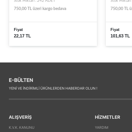
Stok Miktarı : 242 ADET
Stok Miktarı
750,00 TL üzeri kargo bedava
750,00 TL ü
Fiyat
Fiyat
22,17 TL
101,63 TL
E-BÜLTEN
YENI VE INDIRIMLI ÜRÜNLERDEN HABERDAR OLUN !
ALIŞVERİŞ
HİZMETLER
K.V.K. KANUNU
YARDIM