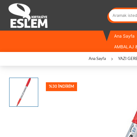
Ana Sayfa
AMBALAJ &
Ana Sayfa
YAZI GER
%30 İNDİRİM