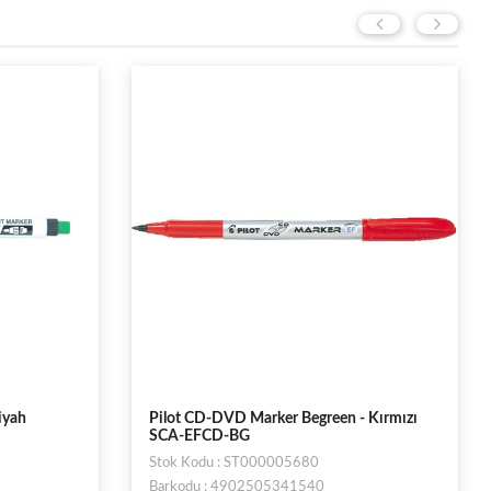
iyah
Pilot CD-DVD Marker Begreen - Kırmızı
SCA-EFCD-BG
Stok Kodu : ST000005680
Barkodu : 4902505341540