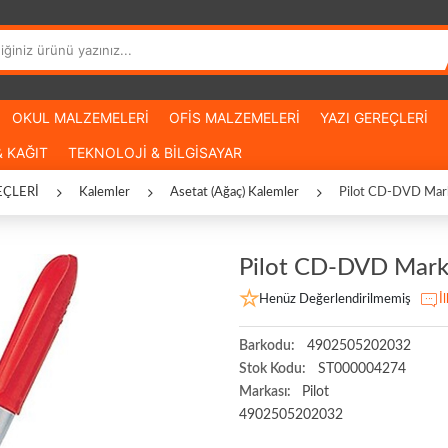
OKUL MALZEMELERİ
OFİS MALZEMELERİ
YAZI GEREÇLERİ
 KAĞIT
TEKNOLOJİ & BİLGİSAYAR
EÇLERİ
Kalemler
Asetat (Ağaç) Kalemler
Pilot CD-DVD Mar
Pilot CD-DVD Mark
Henüz Değerlendirilmemiş
İ
Barkodu:
4902505202032
Stok Kodu:
ST000004274
Markası:
Pilot
4902505202032