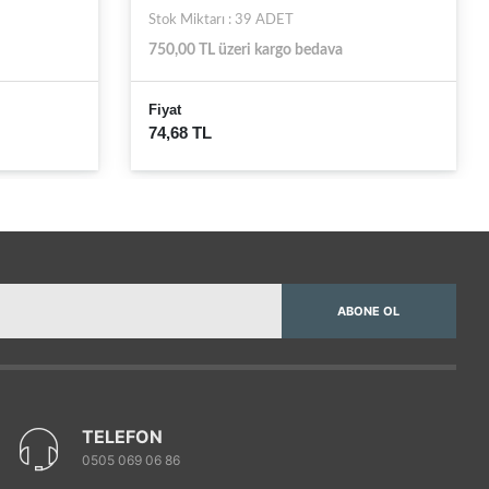
Stok Miktarı : 39 ADET
750,00 TL üzeri kargo bedava
Fiyat
74,68 TL
ABONE OL
TELEFON
0505 069 06 86