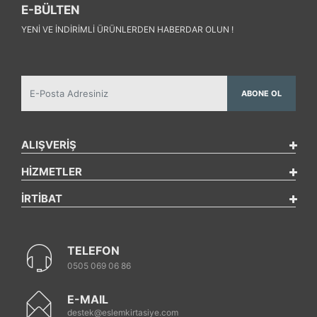
E-BÜLTEN
YENI VE INDIRIMLI ÜRÜNLERDEN HABERDAR OLUN !
ABONE OL
ALIŞVERİŞ
HİZMETLER
İRTİBAT
TELEFON
0505 069 06 86
E-MAIL
destek@eslemkirtasiye.com