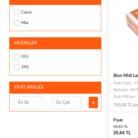
Cassa
Mas
MODELLER
355
390
Bion Midi La
Stok Kodu : 
FİYAT ARALIĞI
Barkodu : 8
Stok Miktarı 
750,00 TL üz
Fiyat
36,63 TL
25,64 TL