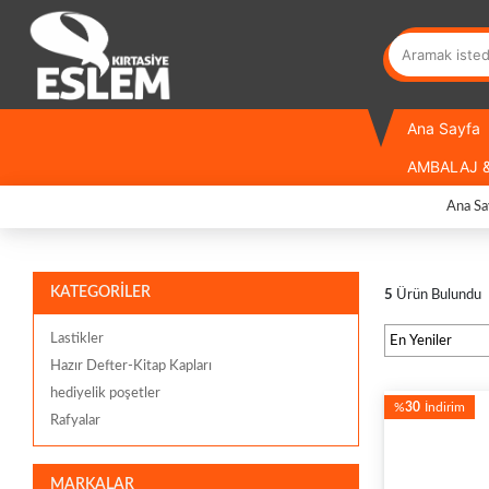
Ana Sayfa
AMBALAJ &
Ana Sa
KATEGORİLER
5
Ürün Bulundu
Lastikler
Hazır Defter-Kitap Kapları
hediyelik poşetler
%
30
İndirim
Rafyalar
MARKALAR