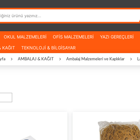
OKUL MALZEMELERİ
OFİS MALZEMELERİ
YAZI GEREÇLERİ
 KAĞIT
TEKNOLOJİ & BİLGİSAYAR
yfa
AMBALAJ & KAĞIT
Ambalaj Malzemeleri ve Kaplıklar
L