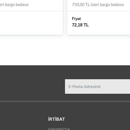
eri kargo bedava
750,00 TL üzeri kargo bedava
Fiyat
72,18 TL
İRTİBAT
HAKKIMIZDA