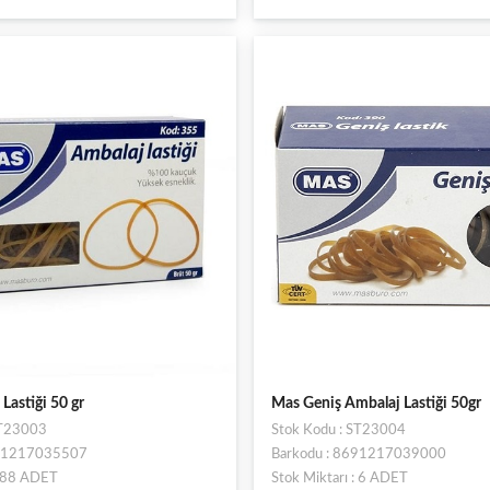
Lastiği 50 gr
Mas Geniş Ambalaj Lastiği 50gr
ST23003
Stok Kodu : ST23004
691217035507
Barkodu : 8691217039000
: 88 ADET
Stok Miktarı : 6 ADET