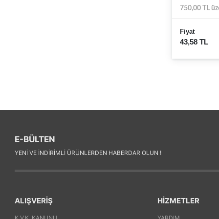
750,00 TL üz
Fiyat
43,58 TL
E-BÜLTEN
YENI VE INDIRIMLI ÜRÜNLERDEN HABERDAR OLUN !
ALIŞVERİŞ
HİZMETLER
K.V.K. KANUNU
YARDIM