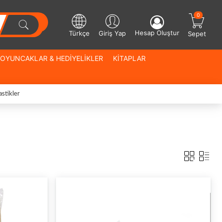
0
Hesap Oluştur
Türkçe
Giriş Yap
Sepet
OYUNCAKLAR & HEDİYELİKLER
KİTAPLAR
astikler