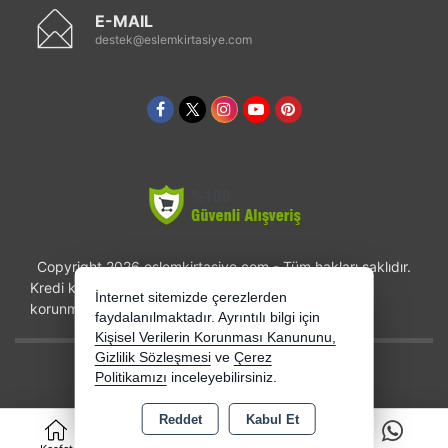
E-MAIL
destek@eslemkirtasiye.com
Copyright 2026 eslemkirtasiye.com - Tüm hakları saklıdır.
Kredi kartı bilgileriniz 256bit SSL sertifikası ile
İnternet sitemizde çerezlerden
korunmaktadır.
faydalanılmaktadır. Ayrıntılı bilgi için
Kişisel Verilerin Korunması Kanununu,
Gizlilik Sözleşmesi
ve
Çerez
Bu site AKINSOFT E-Ticaret ile hazırlanmıştır.
Politikamızı
inceleyebilirsiniz.
Reddet
Kabul Et
0