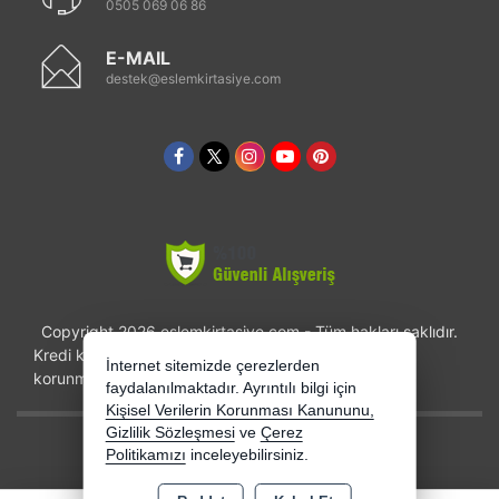
0505 069 06 86
E-MAIL
destek@eslemkirtasiye.com
Copyright 2026 eslemkirtasiye.com - Tüm hakları saklıdır.
Kredi kartı bilgileriniz 256bit SSL sertifikası ile
İnternet sitemizde çerezlerden
korunmaktadır.
faydalanılmaktadır. Ayrıntılı bilgi için
Kişisel Verilerin Korunması Kanununu,
Gizlilik Sözleşmesi
ve
Çerez
Bu site AKINSOFT E-Ticaret ile hazırlanmıştır.
Politikamızı
inceleyebilirsiniz.