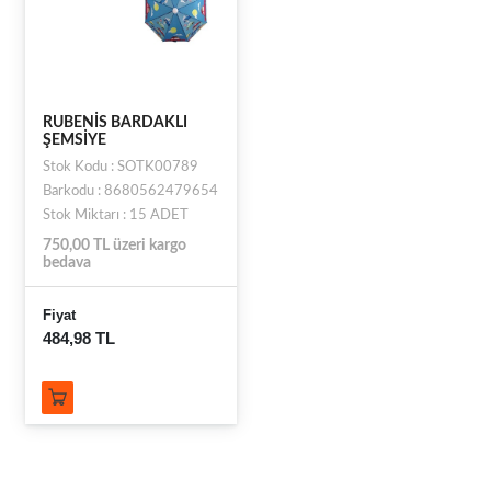
RUBENİS BARDAKLI
ŞEMSİYE
Stok Kodu : SOTK00789
Barkodu : 8680562479654
Stok Miktarı : 15 ADET
750,00 TL üzeri kargo
bedava
Fiyat
484,98 TL