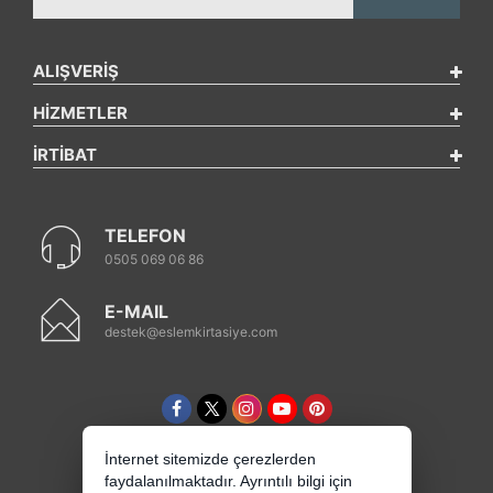
ALIŞVERİŞ
HİZMETLER
İRTİBAT
TELEFON
0505 069 06 86
E-MAIL
destek@eslemkirtasiye.com
İnternet sitemizde çerezlerden
faydalanılmaktadır. Ayrıntılı bilgi için