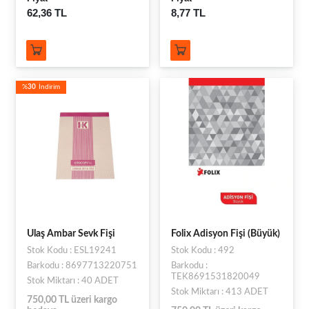
62,36 TL
8,77 TL
%
30
İndirim
Ulaş Ambar Sevk Fişi
Folix Adisyon Fişi (Büyük)
Stok Kodu : ESL19241
Stok Kodu : 492
Barkodu : 8697713220751
Barkodu :
TEK8691531820049
Stok Miktarı : 40 ADET
Stok Miktarı : 413 ADET
750,00 TL üzeri kargo