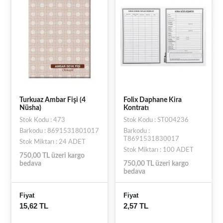
Turkuaz Ambar Fişi (4
Folix Daphane Kira
Nüsha)
Kontratı
Stok Kodu : 473
Stok Kodu : ST004236
Barkodu : 8691531801017
Barkodu :
T8691531830017
Stok Miktarı : 24 ADET
Stok Miktarı : 100 ADET
750,00 TL üzeri kargo
bedava
750,00 TL üzeri kargo
bedava
Fiyat
Fiyat
15,62 TL
2,57 TL