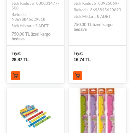
Stok Kodu : ST000001477-
Stok Kodu : ST009250697
500
Barkodu : 8698845620693
Barkodu :
Stok Miktarı : 8 ADET
N8698845629818
750,00 TL üzeri kargo
Stok Miktarı : 2 ADET
bedava
750,00 TL üzeri kargo
bedava
Fiyat
Fiyat
28,87 TL
16,74 TL