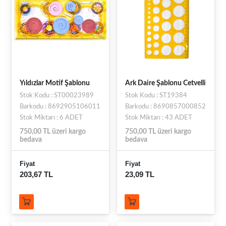
Yıldızlar Motif Şablonu
Ark Daire Şablonu Cetvelli
Stok Kodu : ST00023989
Stok Kodu : ST19384
Barkodu : 8692905106011
Barkodu : 8690857000852
Stok Miktarı : 6 ADET
Stok Miktarı : 43 ADET
750,00 TL üzeri kargo
750,00 TL üzeri kargo
bedava
bedava
Fiyat
Fiyat
203,67 TL
23,09 TL