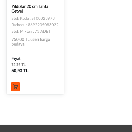
Yıldızlar 20 cm Tahta
Cetvel
Stok Kodu : ST00023978
Barkodu : 8692905083022
Stok Miktarı : 73 ADET
750,00 TL üzeri kargo
bedava
Fiyat
72,76 TL
50,93 TL