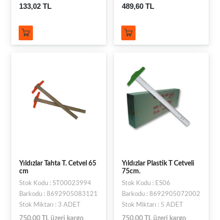
133,02 TL
489,60 TL
Yıldızlar Tahta T. Cetvel 65
Yıldızlar Plastik T Cetveli
cm
75cm.
Stok Kodu : ST00023994
Stok Kodu : ES06
Barkodu : 8692905083121
Barkodu : 8692905072002
Stok Miktarı : 3 ADET
Stok Miktarı : 5 ADET
750,00 TL üzeri kargo
750,00 TL üzeri kargo