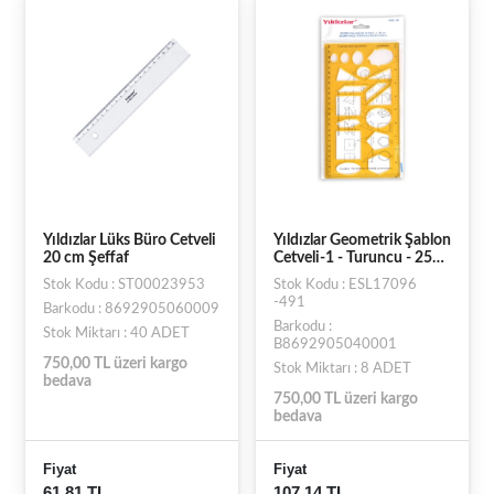
Yıldızlar Lüks Büro Cetveli
Yıldızlar Geometrik Şablon
20 cm Şeffaf
Cetveli-1 - Turuncu - 25
cm
Stok Kodu : ST00023953
Stok Kodu : ESL17096
-491
Barkodu : 8692905060009
Barkodu :
Stok Miktarı : 40 ADET
B8692905040001
750,00 TL üzeri kargo
Stok Miktarı : 8 ADET
bedava
750,00 TL üzeri kargo
bedava
Fiyat
Fiyat
61,81 TL
107,14 TL