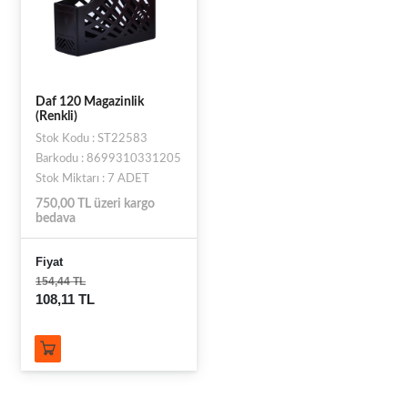
Daf 120 Magazinlik
(Renkli)
Stok Kodu : ST22583
Barkodu : 8699310331205
Stok Miktarı : 7 ADET
750,00 TL üzeri kargo
bedava
Fiyat
154,44 TL
108,11 TL