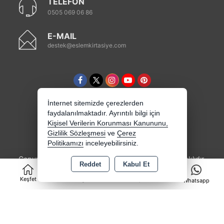
TELEFON
0505 069 06 86
E-MAIL
destek@eslemkirtasiye.com
İnternet sitemizde çerezlerden
faydalanılmaktadır. Ayrıntılı bilgi için
Kişisel Verilerin Korunması Kanununu,
Gizlilik Sözleşmesi
ve
Çerez
Politikamızı
inceleyebilirsiniz.
Copyright 2026 eslemkirtasiye.com - Tüm hakları saklıdır.
Reddet
Kabul Et
0
Kredi kartı bilgileriniz 256bit SSL sertifikası ile
korunmaktadır.
Keşfet
Kategoriler
Sepet
Whatsapp
Bu site AKINSOFT E-Ticaret ile hazırlanmıştır.