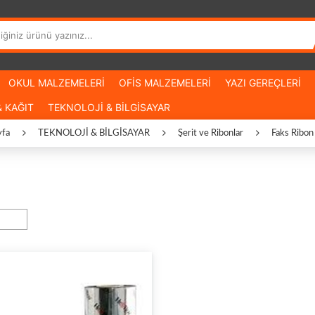
OKUL MALZEMELERİ
OFİS MALZEMELERİ
YAZI GEREÇLERİ
 KAĞIT
TEKNOLOJİ & BİLGİSAYAR
yfa
TEKNOLOJİ & BİLGİSAYAR
Şerit ve Ribonlar
Faks Ribon 