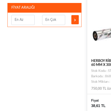
FİYAT ARALIĞI
HERBOY RİB
60 MM X 30
Stok Kodu :
Barkodu : 8
Stok Miktarı 
750,00 TL üz
Fiyat
38,61 TL