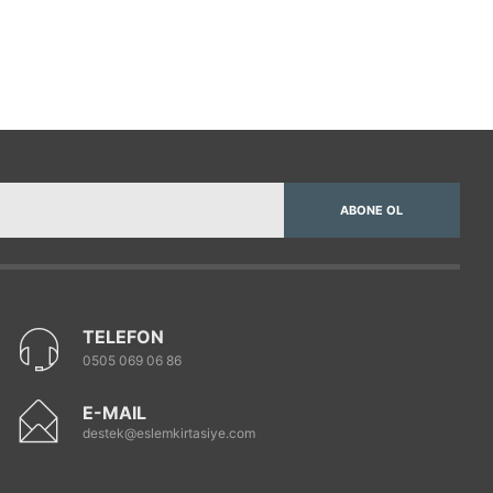
ABONE OL
TELEFON
0505 069 06 86
E-MAIL
destek@eslemkirtasiye.com