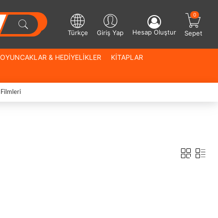
0
Hesap Oluştur
Türkçe
Giriş Yap
Sepet
OYUNCAKLAR & HEDİYELİKLER
KİTAPLAR
Filmleri