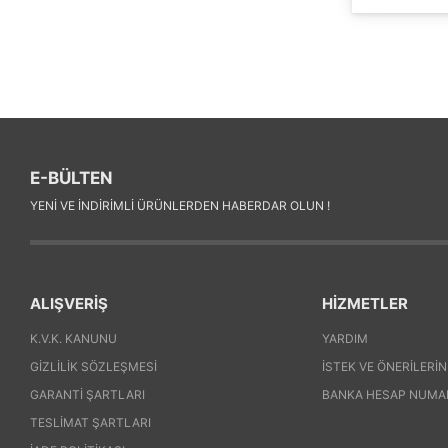
E-BÜLTEN
YENI VE INDIRIMLI ÜRÜNLERDEN HABERDAR OLUN !
ALIŞVERİŞ
HİZMETLER
K.V.K. KANUNU
YARDIM
GIZLILIK SÖZLEŞMESI
İSTEK VE ÖNERILERIN
GARANTI ŞARTLARI
BANKA HESAP NUMA
TESLIMAT ŞARTLARI