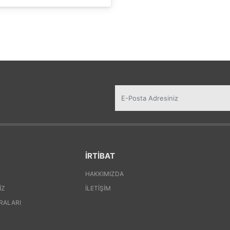
İRTİBAT
HAKKIMIZDA
IZ
İLETIŞIM
RALARI