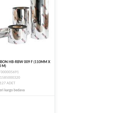
BON HB-RBW 009 F (110MM X
0 M)
 ST000005691
681585000320
: 127 ADET
eri kargo bedava