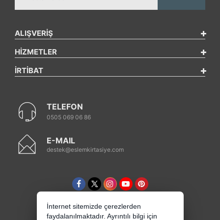
ALIŞVERİŞ
HİZMETLER
İRTİBAT
TELEFON
0505 069 06 86
E-MAIL
destek@eslemkirtasiye.com
İnternet sitemizde çerezlerden
faydalanılmaktadır. Ayrıntılı bilgi için