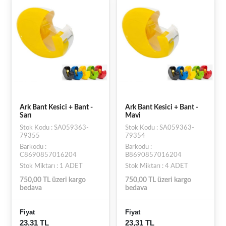
Ark Bant Kesici + Bant -
Ark Bant Kesici + Bant -
Sarı
Mavi
Stok Kodu : SA059363-
Stok Kodu : SA059363-
79355
79354
Barkodu :
Barkodu :
C8690857016204
B8690857016204
Stok Miktarı : 1 ADET
Stok Miktarı : 4 ADET
750,00 TL üzeri kargo
750,00 TL üzeri kargo
bedava
bedava
Fiyat
Fiyat
23,31 TL
23,31 TL