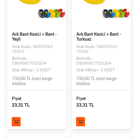
Ark Bant Kesici + Bant -
Ark Bant Kesici + Bant -
Yeşil
Turkuaz
Stok Kodu : SA059363-
Stok Kodu : SA059363-
79357
79356
Barkodu :
Barkodu :
E8690857016204
D8690857016204
Stok Miktarı : 3 ADET
Stok Miktarı : 3 ADET
750,00 TL üzeri kargo
750,00 TL üzeri kargo
bedava
bedava
Fiyat
Fiyat
23,31 TL
23,31 TL