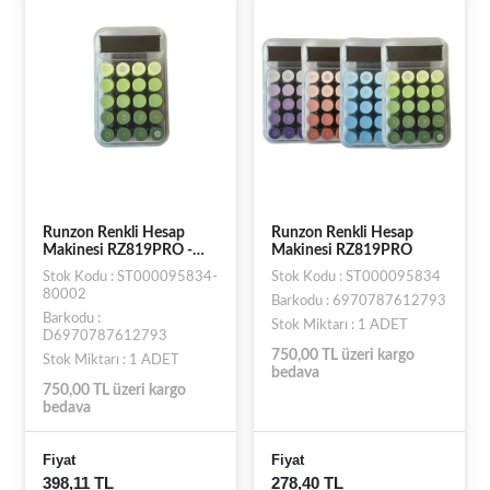
Runzon Renkli Hesap
Runzon Renkli Hesap
Makinesi RZ819PRO -
Makinesi RZ819PRO
Yeşil
Stok Kodu : ST000095834-
Stok Kodu : ST000095834
80002
Barkodu : 6970787612793
Barkodu :
Stok Miktarı : 1 ADET
D6970787612793
750,00 TL üzeri kargo
Stok Miktarı : 1 ADET
bedava
750,00 TL üzeri kargo
bedava
Fiyat
Fiyat
398,11 TL
278,40 TL