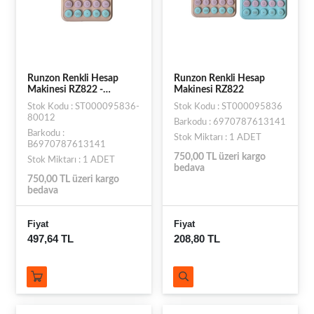
Runzon Renkli Hesap
Runzon Renkli Hesap
Makinesi RZ822 -
Makinesi RZ822
Turuncu
Stok Kodu : ST000095836-
Stok Kodu : ST000095836
80012
Barkodu : 6970787613141
Barkodu :
Stok Miktarı : 1 ADET
B6970787613141
750,00 TL üzeri kargo
Stok Miktarı : 1 ADET
bedava
750,00 TL üzeri kargo
bedava
Fiyat
Fiyat
497,64 TL
208,80 TL