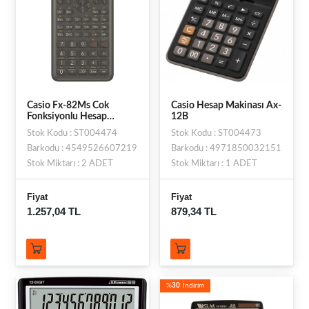
Casio Fx-82Ms Cok
Casio Hesap Makinası Ax-
Fonksiyonlu Hesap
12B
Makinesi
Stok Kodu : ST004474
Stok Kodu : ST004473
Barkodu : 4549526607219
Barkodu : 4971850032151
Stok Miktarı : 2 ADET
Stok Miktarı : 1 ADET
Fiyat
Fiyat
1.257,04 TL
879,34 TL
%
30
İndirim