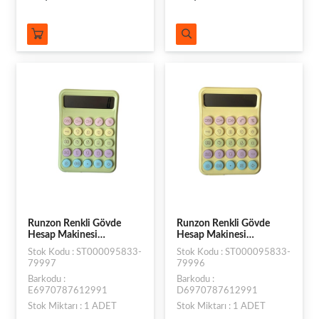
Runzon Renkli Gövde
Runzon Renkli Gövde
Hesap Makinesi
Hesap Makinesi
RZ822MAX - Yeşil
RZ822MAX - Turuncu
Stok Kodu : ST000095833-
Stok Kodu : ST000095833-
79997
79996
Barkodu :
Barkodu :
E6970787612991
D6970787612991
Stok Miktarı : 1 ADET
Stok Miktarı : 1 ADET