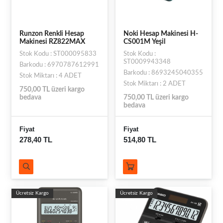
Runzon Renkli Hesap
Noki Hesap Makinesi H-
Makinesi RZ822MAX
CS001M Yeşil
Stok Kodu : ST000095833
Stok Kodu :
ST0009943348
Barkodu : 6970787612991
Barkodu : 8693245040355
Stok Miktarı : 4 ADET
Stok Miktarı : 2 ADET
750,00 TL üzeri kargo
bedava
750,00 TL üzeri kargo
bedava
Fiyat
Fiyat
278,40 TL
514,80 TL
Ücretsiz Kargo
Ücretsiz Kargo