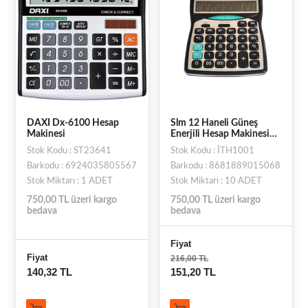
DAXI Dx-6100 Hesap
Slm 12 Haneli Güneş
Makinesi
Enerjili Hesap Makinesi
H-1001
Stok Kodu : ST23641
Stok Kodu : İTH1001
Barkodu : 6924035805567
Barkodu : 8681889015068
Stok Miktarı : 1 ADET
Stok Miktarı : 10 ADET
750,00 TL üzeri kargo
750,00 TL üzeri kargo
bedava
bedava
Fiyat
Fiyat
216,00 TL
140,32 TL
151,20 TL