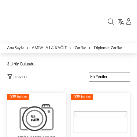
Ana Sayfa
AMBALAJ & KAĞIT
Zarflar
Diplomat Zarflar
3
Ürün Bulundu
FILTRELE
%
30
İndirim
%
30
İndirim