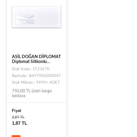
ASİL DOĞAN DİPLOMAT
Diplomat Silikonlu
Pencereli -90 Gr. (10.5x24
Stok Kodu : ST23670
cm)
Barkodu : 8697906000047
Stok Miktarı : 9999+ ADET
750,00 TL üzeri kargo
bedava
Fiyat
2,67 TL
1,87 TL