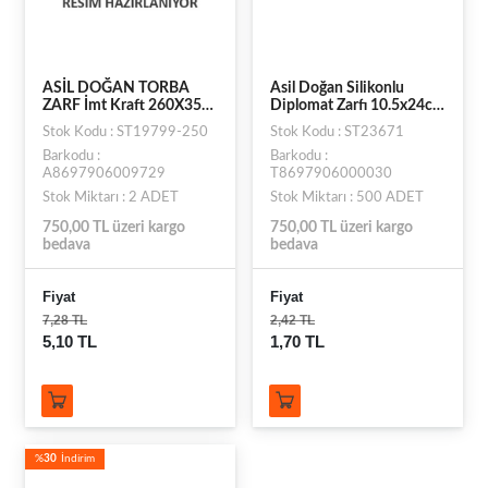
ASİL DOĞAN TORBA
Asil Doğan Silikonlu
ZARF İmt Kraft 260X350
Diplomat Zarfı 10.5x24cm
90gr 250li
90gr Adet
Stok Kodu : ST19799-250
Stok Kodu : ST23671
Barkodu :
Barkodu :
A8697906009729
T8697906000030
Stok Miktarı : 2 ADET
Stok Miktarı : 500 ADET
750,00 TL üzeri kargo
750,00 TL üzeri kargo
bedava
bedava
Fiyat
Fiyat
7,28 TL
2,42 TL
5,10 TL
1,70 TL
%
30
İndirim