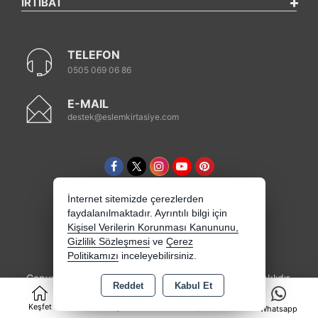
İRTİBAT
TELEFON
0505 069 06 86
E-MAIL
destek@eslemkirtasiye.com
İnternet sitemizde çerezlerden
faydalanılmaktadır. Ayrıntılı bilgi için
Kişisel Verilerin Korunması Kanununu,
Gizlilik Sözleşmesi
ve
Çerez
Politikamızı
inceleyebilirsiniz.
Copyright 2026 eslemkirtasiye.com - Tüm hakları saklıdır.
Reddet
Kabul Et
0
Kredi kartı bilgileriniz 256bit SSL sertifikası ile
korunmaktadır.
Keşfet
Kategoriler
Sepet
Whatsapp