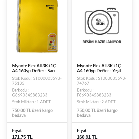
Mynote Flex All 3K+1Ç
Mynote Flex All 3K+1Ç
A4 160yp Defter - Sarı
A4 160yp Defter - Yeşil
Stok Kodu : ST000003593-
Stok Kodu : ST000003593-
75135
74767
Barkodu :
Barkodu :
G8690345883233
F8690345883233
Stok Miktarı : 1 ADET
Stok Miktarı : 2 ADET
750,00 TL üzeri kargo
750,00 TL üzeri kargo
bedava
bedava
Fiyat
Fiyat
171,75 TL
160,91 TL