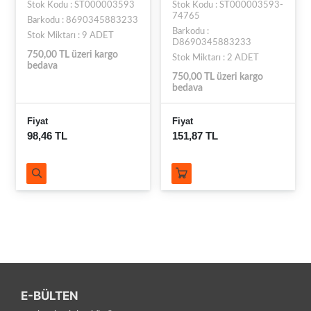
Stok Kodu : ST000003593
Stok Kodu : ST000003593-
74765
Barkodu : 8690345883233
Barkodu :
Stok Miktarı : 9 ADET
D8690345883233
750,00 TL üzeri kargo
Stok Miktarı : 2 ADET
bedava
750,00 TL üzeri kargo
bedava
Fiyat
Fiyat
98,46 TL
151,87 TL
E-BÜLTEN