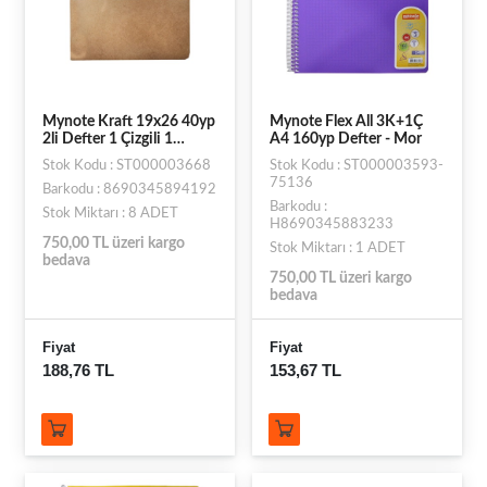
Mynote Kraft 19x26 40yp
Mynote Flex All 3K+1Ç
2li Defter 1 Çizgili 1
A4 160yp Defter - Mor
Çizgisiz
Stok Kodu : ST000003668
Stok Kodu : ST000003593-
75136
Barkodu : 8690345894192
Barkodu :
Stok Miktarı : 8 ADET
H8690345883233
750,00 TL üzeri kargo
Stok Miktarı : 1 ADET
bedava
750,00 TL üzeri kargo
bedava
Fiyat
Fiyat
188,76 TL
153,67 TL