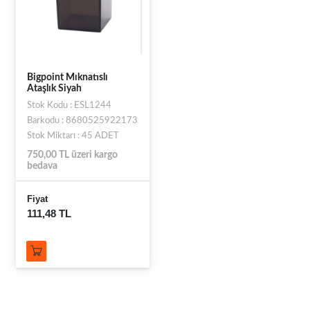
Bigpoint Mıknatıslı
Ataşlık Siyah
Stok Kodu : ESL1244
Barkodu : 8680525922173
Stok Miktarı : 45 ADET
750,00 TL üzeri kargo
bedava
Fiyat
111,48 TL