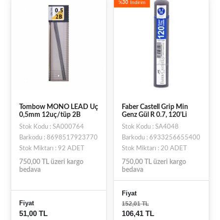
%
30
İndirim
Tombow MONO LEAD Uç
Faber Castell Grip Min
0,5mm 12uç/tüp 2B
Genz Gül R 0.7, 120'Li
Stok Kodu : SA000764
Stok Kodu : SA4048
Barkodu : 8698517923770
Barkodu : 6933256655400
Stok Miktarı : 92 ADET
Stok Miktarı : 20 ADET
750,00 TL üzeri kargo
750,00 TL üzeri kargo
bedava
bedava
Fiyat
Fiyat
152,01 TL
51,00 TL
106,41 TL