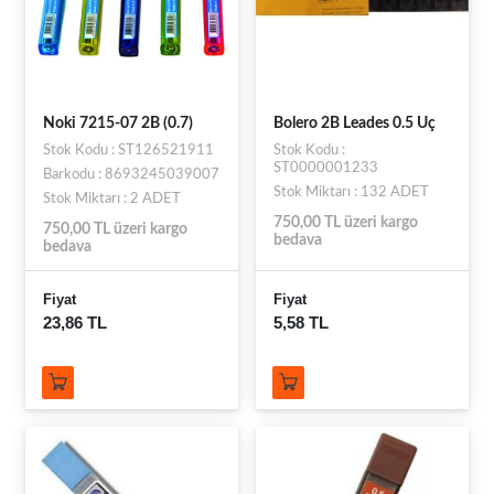
Noki 7215-07 2B (0.7)
Bolero 2B Leades 0.5 Uç
Stok Kodu : ST126521911
Stok Kodu :
ST0000001233
Barkodu : 8693245039007
Stok Miktarı : 132 ADET
Stok Miktarı : 2 ADET
750,00 TL üzeri kargo
750,00 TL üzeri kargo
bedava
bedava
Fiyat
Fiyat
23,86 TL
5,58 TL