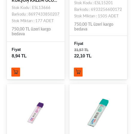
KURŞUN KALEM UCU
Stok Kodu : ESL15201
(KISA MİN) 0.9MM
Stok Kodu : ESL13666
Barkodu : 6933256600172
Barkodu : 8697433850207
Stok Miktarı : 1505 ADET
Stok Miktarı : 177 ADET
750,00 TL üzeri kargo
750,00 TL üzeri kargo
bedava
bedava
Fiyat
Fiyat
31,57 TL
8,94 TL
22,10 TL