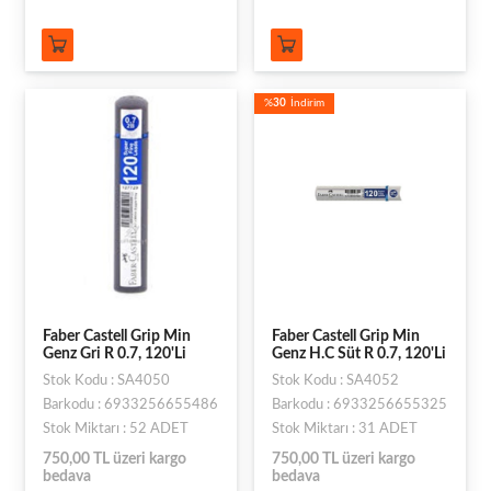
%
30
İndirim
Faber Castell Grip Min
Faber Castell Grip Min
Genz Gri R 0.7, 120'Li
Genz H.C Süt R 0.7, 120'Li
Stok Kodu : SA4050
Stok Kodu : SA4052
Barkodu : 6933256655486
Barkodu : 6933256655325
Stok Miktarı : 52 ADET
Stok Miktarı : 31 ADET
750,00 TL üzeri kargo
750,00 TL üzeri kargo
bedava
bedava