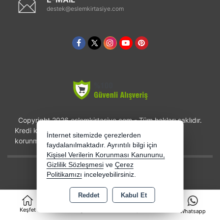
destek@eslemkirtasiye.com
Copyright 2026 eslemkirtasiye.com - Tüm hakları saklıdır.
Kredi kartı bilgileriniz 256bit SSL sertifikası ile
İnternet sitemizde çerezlerden
korunmaktadır.
faydalanılmaktadır. Ayrıntılı bilgi için
Kişisel Verilerin Korunması Kanununu,
Gizlilik Sözleşmesi
ve
Çerez
Bu site AKINSOFT E-Ticaret ile hazırlanmıştır.
Politikamızı
inceleyebilirsiniz.
Reddet
Kabul Et
0
Keşfet
Kategoriler
Sepet
Whatsapp