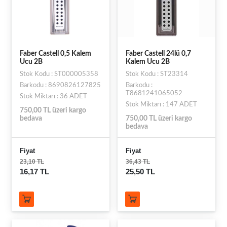
Faber Castell 0,5 Kalem
Faber Castell 24lü 0,7
Ucu 2B
Kalem Ucu 2B
Stok Kodu : ST000005358
Stok Kodu : ST23314
Barkodu : 8690826127825
Barkodu :
T8681241065052
Stok Miktarı : 36 ADET
Stok Miktarı : 147 ADET
750,00 TL üzeri kargo
bedava
750,00 TL üzeri kargo
bedava
Fiyat
Fiyat
23,10 TL
36,43 TL
16,17 TL
25,50 TL