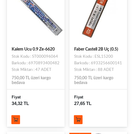
Kalem Ucu 0.9 Ze-6620
Faber Castell 2B Uç (0.5)
Stok Kodu : ST000096064
Stok Kodu : ESL15200
Barkodu : 6970893400482
Barkodu : 6933256600141
Stok Miktarı : 47 ADET
Stok Miktarı : 88 ADET
750,00 TL üzeri kargo
750,00 TL üzeri kargo
bedava
bedava
Fiyat
Fiyat
34,32 TL
27,65 TL