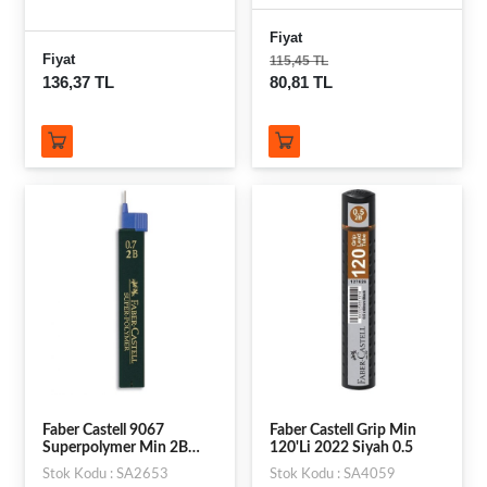
Fiyat
Fiyat
115,45 TL
136,37 TL
80,81 TL
Faber Castell 9067
Faber Castell Grip Min
Superpolymer Min 2B
120'Li 2022 Siyah 0.5
0,7Mm
Stok Kodu : SA2653
Stok Kodu : SA4059