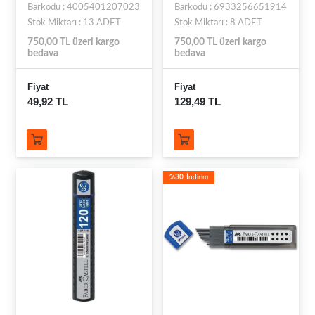
Barkodu : 4005401207023
Barkodu : 6933256651914
Stok Miktarı : 13 ADET
Stok Miktarı : 8 ADET
750,00 TL üzeri kargo
750,00 TL üzeri kargo
bedava
bedava
Fiyat
Fiyat
49,92 TL
129,49 TL
%
30
İndirim