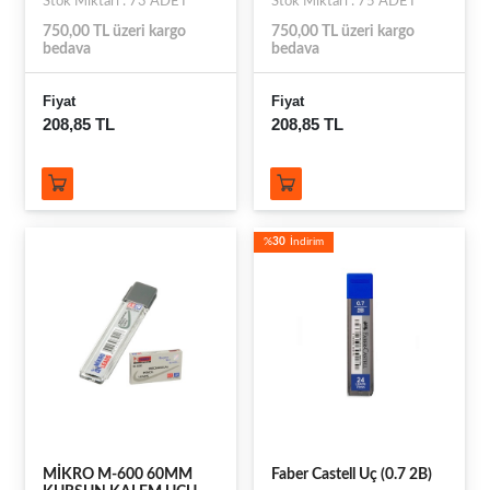
Stok Miktarı : 73 ADET
Stok Miktarı : 75 ADET
750,00 TL üzeri kargo
750,00 TL üzeri kargo
bedava
bedava
Fiyat
Fiyat
208,85 TL
208,85 TL
%
30
İndirim
MİKRO M-600 60MM
Faber Castell Uç (0.7 2B)