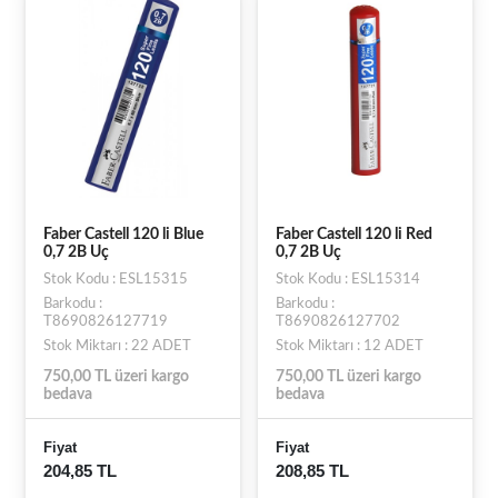
Faber Castell 120 li Blue
Faber Castell 120 li Red
0,7 2B Uç
0,7 2B Uç
Stok Kodu : ESL15315
Stok Kodu : ESL15314
Barkodu :
Barkodu :
T8690826127719
T8690826127702
Stok Miktarı : 22 ADET
Stok Miktarı : 12 ADET
750,00 TL üzeri kargo
750,00 TL üzeri kargo
bedava
bedava
Fiyat
Fiyat
204,85 TL
208,85 TL