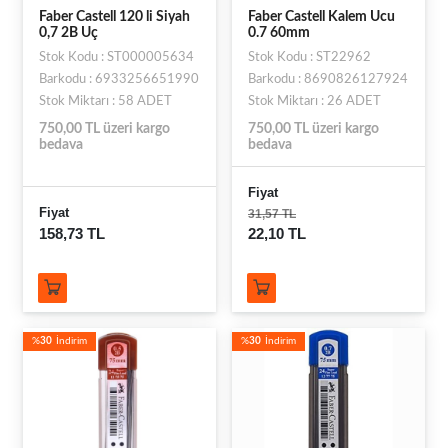
Faber Castell 120 li Siyah
Faber Castell Kalem Ucu
0,7 2B Uç
0.7 60mm
Stok Kodu : ST000005634
Stok Kodu : ST22962
Barkodu : 6933256651990
Barkodu : 8690826127924
Stok Miktarı : 58 ADET
Stok Miktarı : 26 ADET
750,00 TL üzeri kargo
750,00 TL üzeri kargo
bedava
bedava
Fiyat
Fiyat
31,57 TL
158,73 TL
22,10 TL
%
30
İndirim
%
30
İndirim