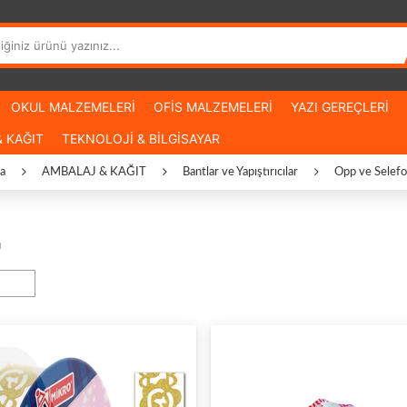
OKUL MALZEMELERİ
OFİS MALZEMELERİ
YAZI GEREÇLERİ
 KAĞIT
TEKNOLOJİ & BİLGİSAYAR
a
AMBALAJ & KAĞIT
Bantlar ve Yapıştırıcılar
Opp ve Selefo
u