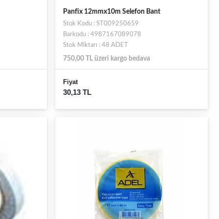
Panfix 12mmx10m Selefon Bant
Stok Kodu : ST009250659
Barkodu : 4987167089078
Stok Miktarı : 48 ADET
750,00 TL üzeri kargo bedava
Fiyat
30,13 TL