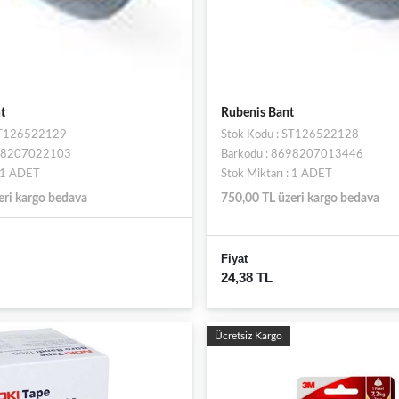
t
Rubenis Bant
 ST126522129
Stok Kodu : ST126522128
698207022103
Barkodu : 8698207013446
: 1 ADET
Stok Miktarı : 1 ADET
eri kargo bedava
750,00 TL üzeri kargo bedava
Fiyat
24,38 TL
Ücretsiz Kargo