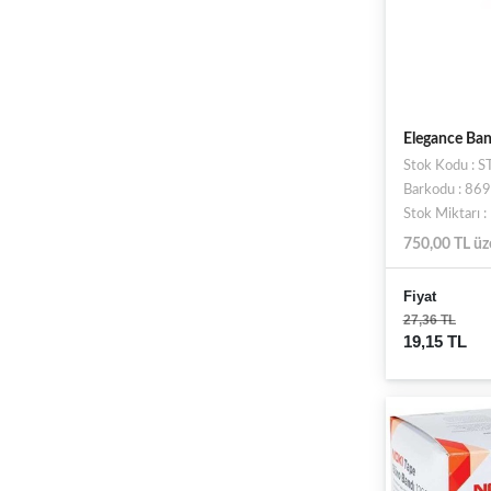
Elegance Ban
Stok Kodu :
Barkodu : 8
Stok Miktarı 
750,00 TL üz
Fiyat
27,36 TL
19,15 TL