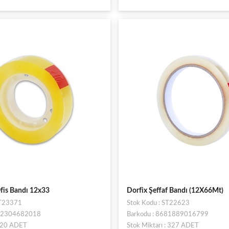
fis Bandı 12x33
Dorfix Şeffaf Bandı (12X66Mt)
ST23371
Stok Kodu : ST22623
682304682018
Barkodu : 8681889016799
: 20 ADET
Stok Miktarı : 327 ADET