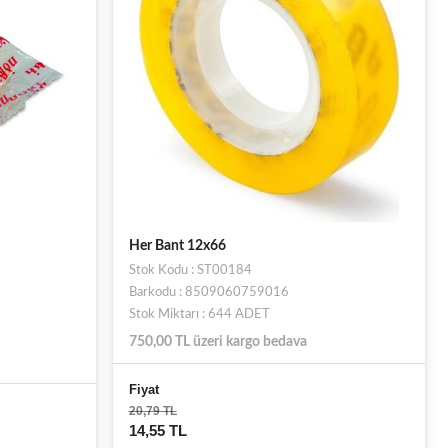
Her Bant 12x66
Stok Kodu : ST00184
Barkodu : 8509060759016
Stok Miktarı : 644 ADET
750,00 TL üzeri kargo bedava
Fiyat
20,79 TL
14,55 TL