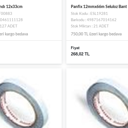
andı 12x33cm
Panfix 12mmx66m Seluloz Bant
ST00883
Stok Kodu : ESL19281
690461111128
Barkodu : 4987167014162
: 127 ADET
Stok Miktarı : 21 ADET
eri kargo bedava
750,00 TL üzeri kargo bedava
Fiyat
268,02 TL