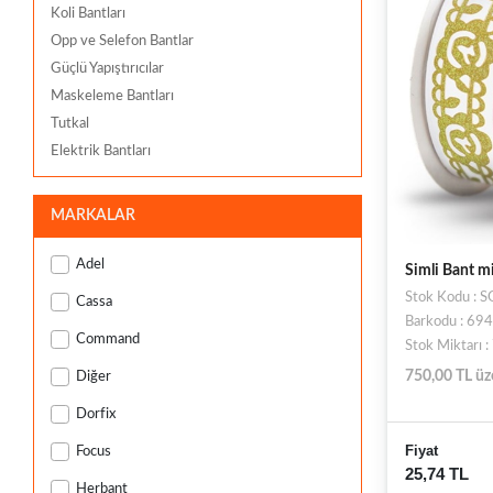
Koli Bantları
Opp ve Selefon Bantlar
Güçlü Yapıştırıcılar
Maskeleme Bantları
Tutkal
Elektrik Bantları
MARKALAR
Adel
Simli Bant m
Stok Kodu :
Cassa
Barkodu : 6
Command
Stok Miktarı 
750,00 TL üz
Diğer
Dorfix
Fiyat
Focus
25,74 TL
Herbant