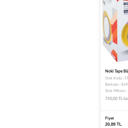
Noki Tape B
Stok Kodu : 
Barkodu : 8
Stok Miktarı
750,00 TL üz
Fiyat
20,89 TL