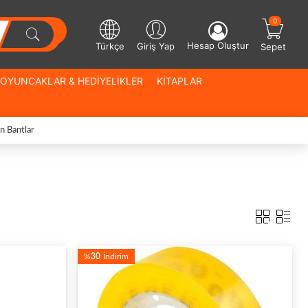
0
Hesap Oluştur
Türkçe
Giriş Yap
Sepet
OYUNCAKLAR & HEDİYELİKLER
KİTAPLAR
n Bantlar
%
30
İndirim