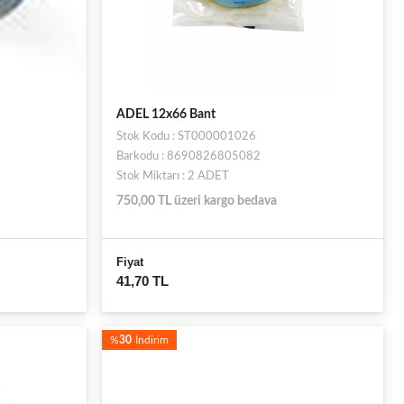
ADEL 12x66 Bant
Stok Kodu : ST000001026
Barkodu : 8690826805082
Stok Miktarı : 2 ADET
750,00 TL üzeri kargo bedava
Fiyat
41,70 TL
%
30
İndirim