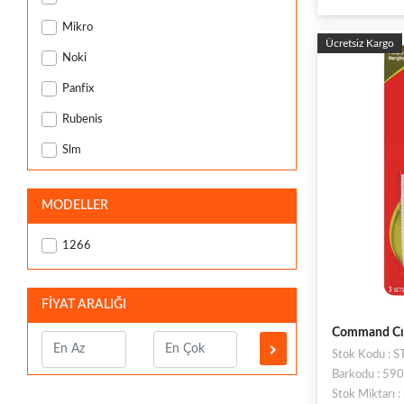
Mikro
Ücretsiz Kargo
Noki
Panfix
Rubenis
Slm
Vege
MODELLER
1266
FİYAT ARALIĞI
Command Cırt
Stok Kodu : 
Barkodu : 5
Stok Miktarı 