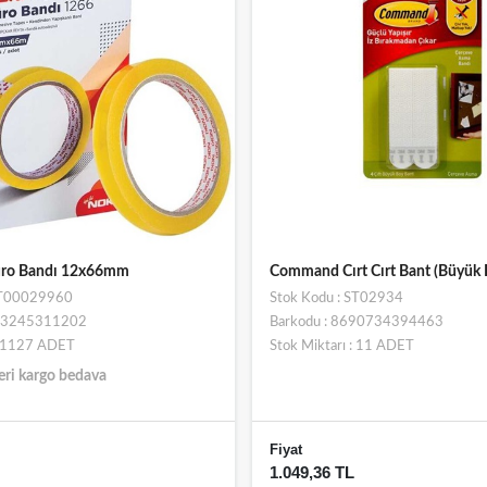
üro Bandı 12x66mm
Command Cırt Cırt Bant (Büyük 
ST00029960
Stok Kodu : ST02934
693245311202
Barkodu : 8690734394463
 : 1127 ADET
Stok Miktarı : 11 ADET
eri kargo bedava
Fiyat
1.049,36 TL