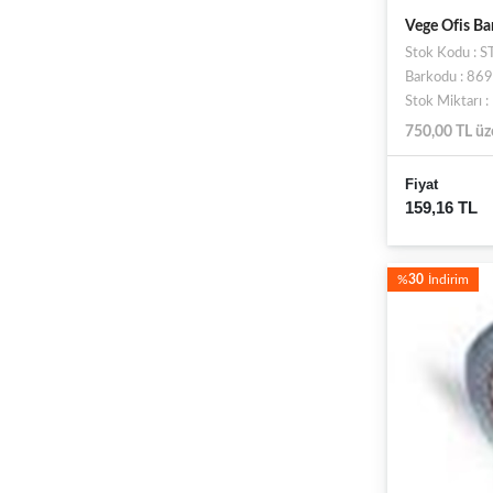
Vege Ofis B
Stok Kodu : 
Barkodu : 8
Stok Miktarı 
750,00 TL üz
Fiyat
159,16 TL
%
30
İndirim