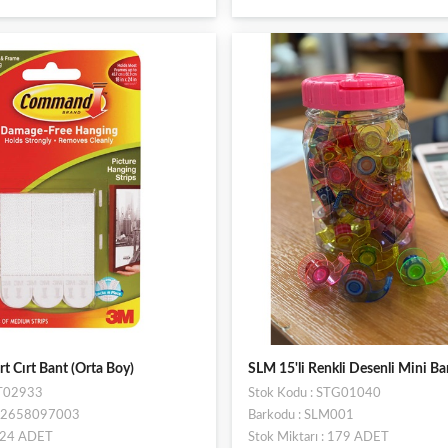
 Cırt Bant (Orta Boy)
SLM 15'li Renkli Desenli Mini Ba
ST02933
Stok Kodu : STG01040
902658097003
Barkodu : SLM001
: 24 ADET
Stok Miktarı : 179 ADET