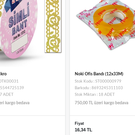
ikro
Noki Ofis Bandı (12x33M)
 SOTK00031
Stok Kodu : ST000000979
945544725139
Barkodu : 8693245311103
: 7 ADET
Stok Miktarı : 18 ADET
eri kargo bedava
750,00 TL üzeri kargo bedava
Fiyat
16,34 TL