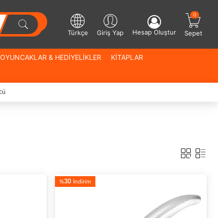
0
Hesap Oluştur
Türkçe
Giriş Yap
Sepet
OYUNCAKLAR & HEDİYELİKLER
KİTAPLAR
cü
%
30
İndirim