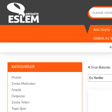
Ana Sayfa
AMBALAJ &
A
KATEGORİLER
4
Ürün Bulundu
Ataşlar
Zımba Makinaları
Ataşlık
Delgeçler
Zımba Telleri
Toplu İğne