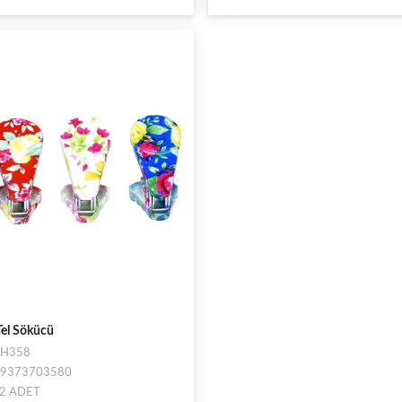
Tel Sökücü
İTH358
949373703580
: 2 ADET