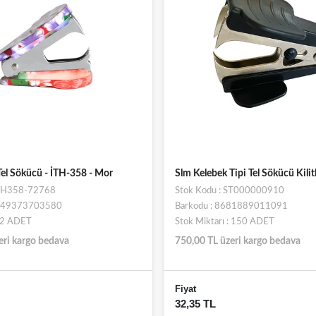
Tel Sökücü - İTH-358 - Mor
Slm Kelebek Tipi Tel Sökücü Kilitl
İTH358-72768
Stok Kodu : ST000000910
6949373703580
Barkodu : 8681889011091
: 2 ADET
Stok Miktarı : 150 ADET
eri kargo bedava
750,00 TL üzeri kargo bedava
Fiyat
32,35 TL