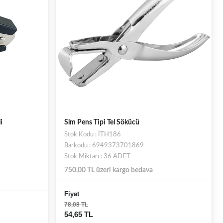
i
Slm Pens Tipi Tel Sökücü
Stok Kodu : İTH186
Barkodu : 6949373701869
Stok Miktarı : 36 ADET
750,00 TL üzeri kargo bedava
Fiyat
78,08 TL
54,65 TL