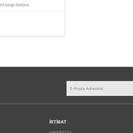
eri kargo bedava
İRTİBAT
HAKKIMIZDA