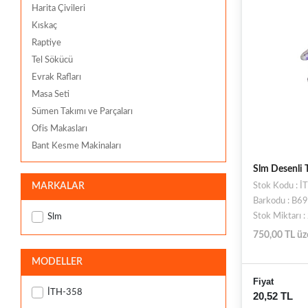
Harita Çivileri
Kıskaç
Raptiye
Tel Sökücü
Evrak Rafları
Masa Seti
Sümen Takımı ve Parçaları
Ofis Makasları
Bant Kesme Makinaları
Slm Desenli 
MARKALAR
Stok Kodu : 
Barkodu : B
Stok Miktarı 
Slm
750,00 TL üz
MODELLER
Fiyat
İTH-358
20,52 TL