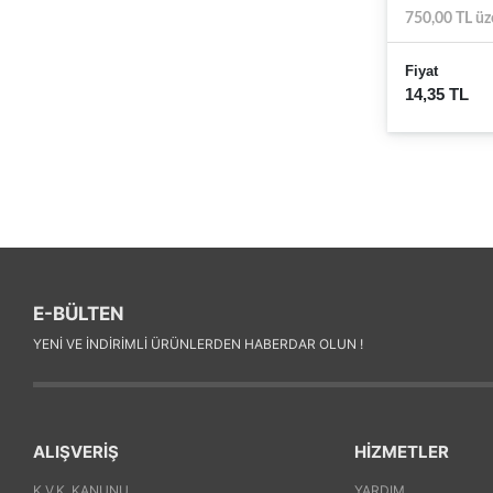
750,00 TL üz
Fiyat
14,35 TL
E-BÜLTEN
YENI VE INDIRIMLI ÜRÜNLERDEN HABERDAR OLUN !
ALIŞVERİŞ
HİZMETLER
K.V.K. KANUNU
YARDIM