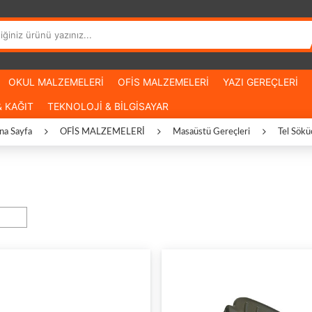
OKUL MALZEMELERİ
OFİS MALZEMELERİ
YAZI GEREÇLERİ
 KAĞIT
TEKNOLOJİ & BİLGİSAYAR
na Sayfa
OFİS MALZEMELERİ
Masaüstü Gereçleri
Tel Sökü