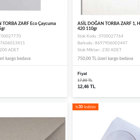
 TORBA ZARF Eco Çaycuma
ASİL DOĞAN TORBA ZARF 1, H
5gr
420 110gr
ST00027770
Stok Kodu : ST00027764
697606013415
Barkodu : 8697906002447
: 200 ADET
Stok Miktarı : 230 ADET
eri kargo bedava
750,00 TL üzeri kargo bedava
Fiyat
17,80 TL
12,46 TL
%
30
İndirim