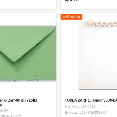
%
30
İndirim
kli Zarf-80 gr, (YEŞİL)
TORBA ZARF 1, Hamur 330X450
gr
Stok Kodu : SM4162
SM4091
Barkodu : 8697906002546
697906010077