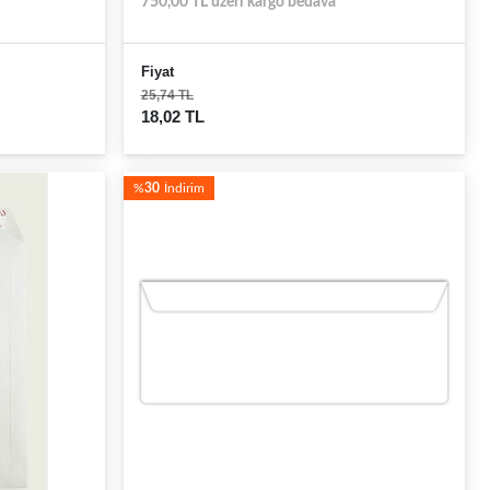
750,00 TL üzeri kargo bedava
Fiyat
25,74 TL
18,02 TL
%
30
İndirim