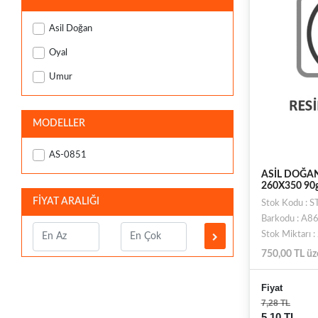
Asil Doğan
Oyal
Umur
MODELLER
AS-0851
ASİL DOĞAN
260X350 90g
FİYAT ARALIĞI
Stok Kodu : 
Barkodu : A
Stok Miktarı 
750,00 TL üz
Fiyat
7,28 TL
5,10 TL