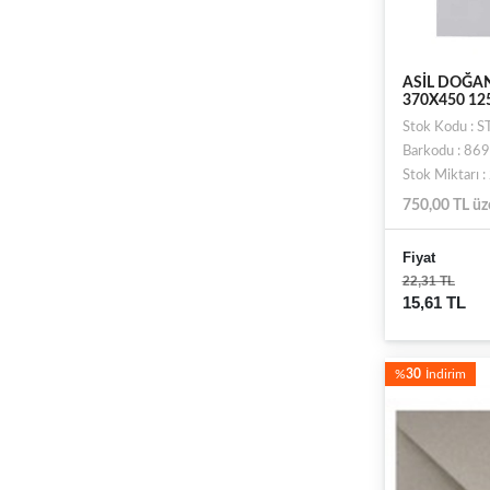
ASİL DOĞAN
370X450 12
Stok Kodu : 
Barkodu : 8
Stok Miktarı 
750,00 TL üz
Fiyat
22,31 TL
15,61 TL
%
30
İndirim