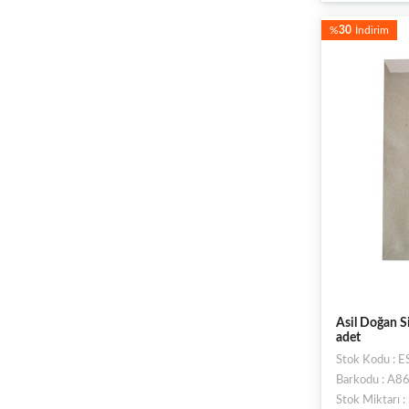
%
30
İndirim
Asil Doğan Si
adet
Stok Kodu : 
Barkodu : A
Stok Miktarı 