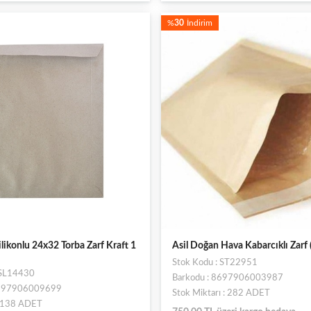
%
30
İndirim
likonlu 24x32 Torba Zarf Kraft 1
Asil Doğan Hava Kabarcıklı Zarf
Stok Kodu : ST22951
ESL14430
Barkodu : 8697906003987
8697906009699
Stok Miktarı : 282 ADET
: 138 ADET