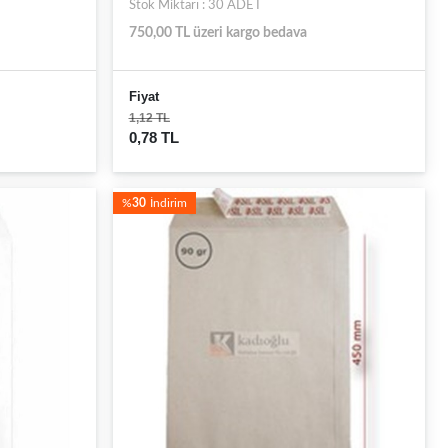
Stok Miktarı : 30 ADET
750,00 TL üzeri kargo bedava
Fiyat
1,12 TL
0,78 TL
%
30
İndirim