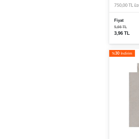
750,00 TL üz
Fiyat
5,66 TL
3,96 TL
%
30
İndirim