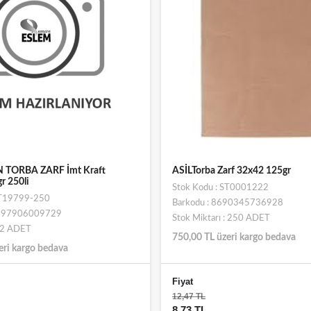
 TORBA ZARF İmt Kraft
ASİLTorba Zarf 32x42 125gr
r 250li
Stok Kodu : ST0001222
ST19799-250
Barkodu : 8690345736928
8697906009729
Stok Miktarı : 250 ADET
: 2 ADET
750,00 TL üzeri kargo bedava
eri kargo bedava
Fiyat
12,47 TL
8,73 TL