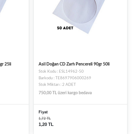
gr 25li
Asil Doğan CD Zarfı Pencereli 90gr 50li
Stok Kodu : ESL14962-50
Barkodu : TE8697906000269
Stok Miktarı : 2 ADET
750,00 TL üzeri kargo bedava
Fiyat
1,72 TL
1,20 TL