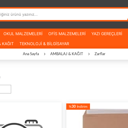
OKUL MALZEMELERİ
OFİS MALZEMELERİ
YAZI GEREÇLERİ
 KAĞIT
TEKNOLOJİ & BİLGİSAYAR
Ana Sayfa
AMBALAJ & KAĞIT
Zarflar
u
%
30
İndirim