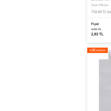
Stok Miktarı 
750,00 TL üz
Fiyat
4,05 TL
2,83 TL
%
30
İndirim