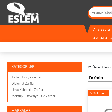
Ana Sayfa
AMBALAJ &
KATEGORİLER
21
Ürün Bulund
Torba - Dosya Zarflar
Diplomat Zarflar
Hava Kabarcıklı Zarflar
%
30
İndirim
Mektup - Davetiye - Cd Zarfları
MARKALAR