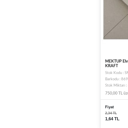
MEKTUP Elvan
KRAFT
Stok Kodu : 
Barkodu : 8
Stok Miktarı
750,00 TL üz
Fiyat
2,34 TL
1,64 TL