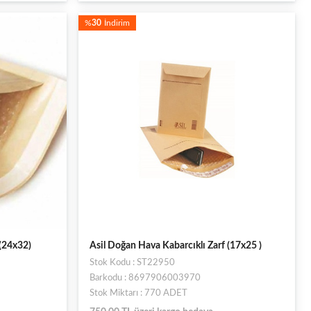
%
30
İndirim
 (24x32)
Asil Doğan Hava Kabarcıklı Zarf (17x25 )
Stok Kodu : ST22950
Barkodu : 8697906003970
Stok Miktarı : 770 ADET