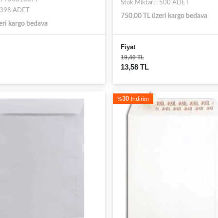
Stok Miktarı : 500 ADET
: 398 ADET
750,00 TL üzeri kargo bedava
eri kargo bedava
Fiyat
19,40 TL
13,58 TL
%
30
İndirim