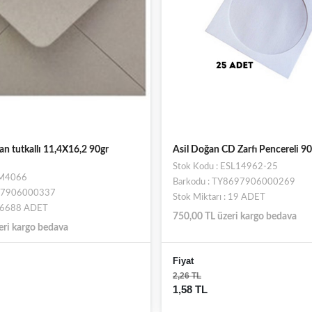
 tutkallı 11,4X16,2 90gr
Asil Doğan CD Zarfı Pencereli 90
Stok Kodu : ESL14962-25
SM4066
Barkodu : TY8697906000269
697906000337
Stok Miktarı : 19 ADET
 : 6688 ADET
750,00 TL üzeri kargo bedava
eri kargo bedava
Fiyat
2,26 TL
1,58 TL