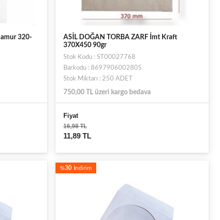
amur 320-
ASİL DOĞAN TORBA ZARF İmt Kraft
370X450 90gr
Stok Kodu : ST00027768
Barkodu : 8697906002805
Stok Miktarı : 250 ADET
750,00 TL üzeri kargo bedava
Fiyat
16,98 TL
11,89 TL
%
30
İndirim