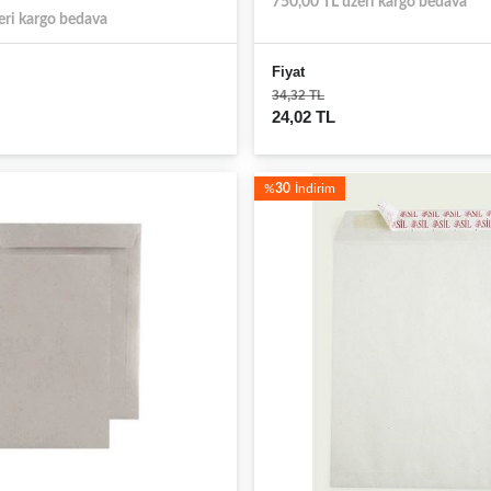
750,00 TL üzeri kargo bedava
eri kargo bedava
Fiyat
34,32 TL
24,02 TL
%
30
İndirim