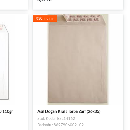
%
30
İndirim
 110gr
Asil Doğan Kraft Torba Zarf (26x35)
Stok Kodu : ESL14162
Barkodu : 8697906002102