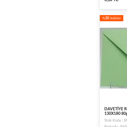
%
30
İndirim
DAVETİYE Ren
130X180 80
Stok Kodu : 
Barkodu : 8