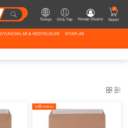
0
Hesap Oluştur
Türkçe
Giriş Yap
Sepet
OYUNCAKLAR & HEDİYELİKLER
KİTAPLAR
%
30
İndirim