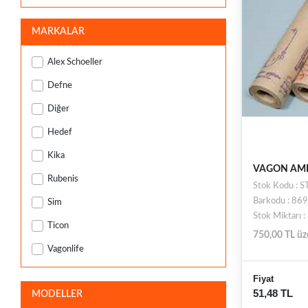
MARKALAR
Alex Schoeller
Defne
Diğer
Hedef
Kika
VAGON AMB
Rubenis
Stok Kodu : 
Barkodu : 8
Sim
Stok Miktarı 
Ticon
750,00 TL üz
Vagonlife
Fiyat
51,48 TL
MODELLER