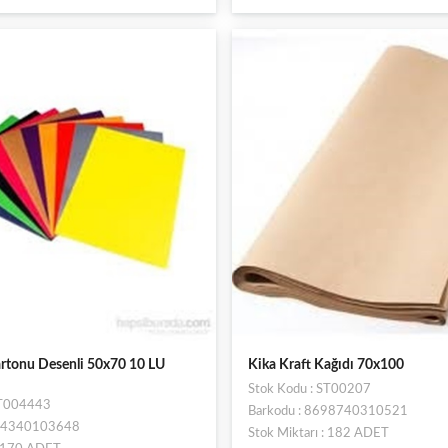
rtonu Desenli 50x70 10 LU
Kika Kraft Kağıdı 70x100
Stok Kodu : ST00207
ST004443
Barkodu : 8698740310521
694340103648
Stok Miktarı : 182 ADET