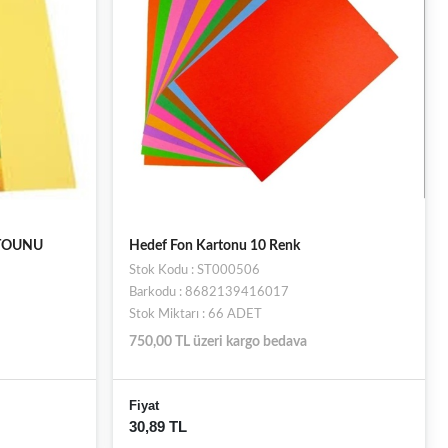
RTOUNU
Hedef Fon Kartonu 10 Renk
Stok Kodu : ST000506
Barkodu : 8682139416017
Stok Miktarı : 66 ADET
750,00 TL üzeri kargo bedava
Fiyat
30,89 TL