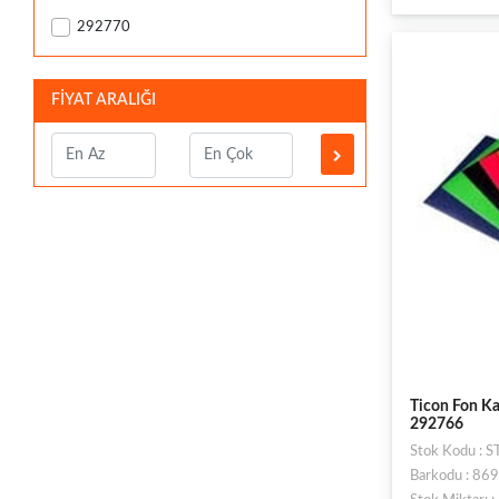
292770
FİYAT ARALIĞI
Ticon Fon Ka
292766
Stok Kodu : 
Barkodu : 8