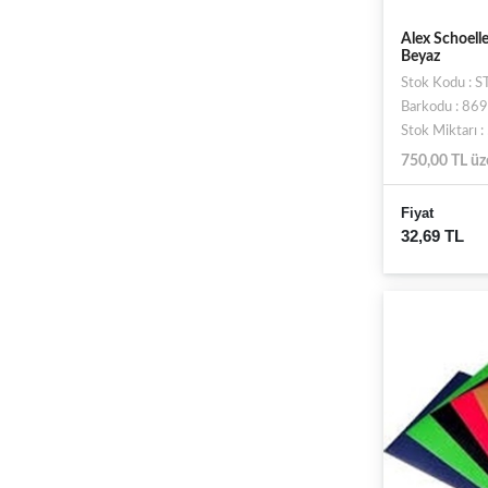
Alex Schoell
Beyaz
Stok Kodu :
Barkodu : 8
Stok Miktarı 
750,00 TL üz
Fiyat
32,69 TL