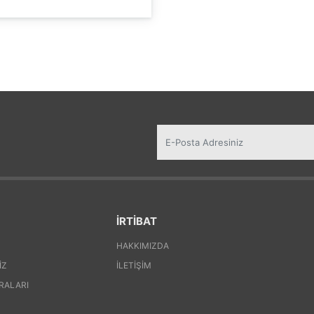
İRTİBAT
HAKKIMIZDA
IZ
İLETIŞIM
RALARI