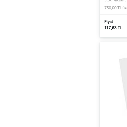
Stok Miktarı 
750,00 TL üz
Fiyat
117,63 TL