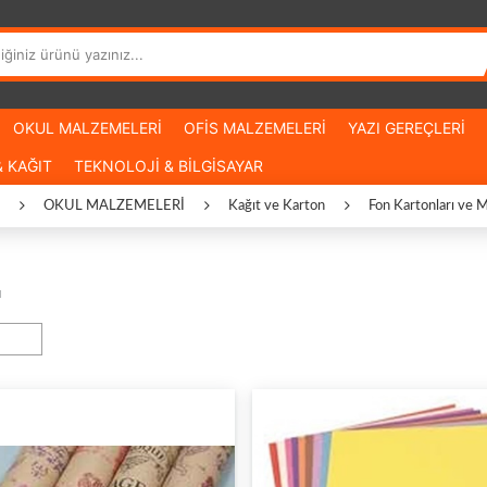
OKUL MALZEMELERİ
OFİS MALZEMELERİ
YAZI GEREÇLERİ
 KAĞIT
TEKNOLOJİ & BİLGİSAYAR
OKUL MALZEMELERİ
Kağıt ve Karton
Fon Kartonları ve 
u