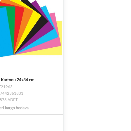
n Kartonu 24x34 cm
ST21963
697442361831
: 873 ADET
eri kargo bedava