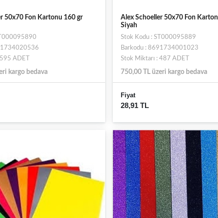
er 50x70 Fon Kartonu 160 gr
Alex Schoeller 50x70 Fon Karton
Siyah
 ST000095890
Stok Kodu : ST000095889
691734020536
Barkodu : 8691734001023
: 595 ADET
Stok Miktarı : 487 ADET
eri kargo bedava
750,00 TL üzeri kargo bedava
Fiyat
28,91 TL