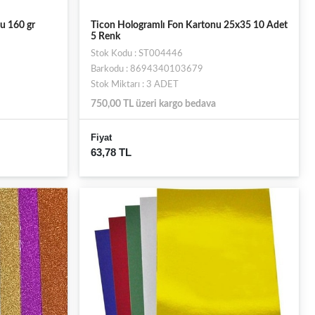
u 160 gr
Ticon Hologramlı Fon Kartonu 25x35 10 Adet
5 Renk
Stok Kodu : ST004446
Barkodu : 8694340103679
Stok Miktarı : 3 ADET
750,00 TL üzeri kargo bedava
Fiyat
63,78 TL