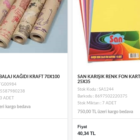
ALAJ KAĞIDI KRAFT 70X100
SAN KARIŞIK RENK FON KA
25X35
STG00984
Stok Kodu : SA1244
695587980238
Barkodu : 8697502220375
: 3 ADET
Stok Miktarı : 7 ADET
eri kargo bedava
750,00 TL üzeri kargo bedava
Fiyat
40,34 TL