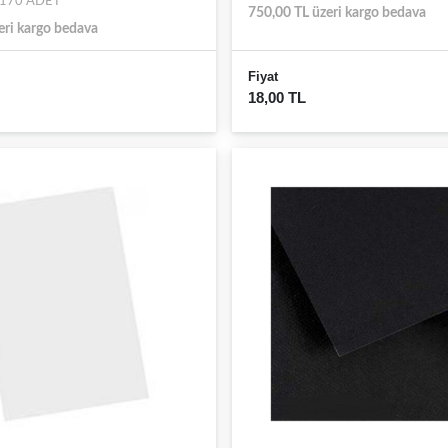
: 170 ADET
750,00 TL üzeri kargo bedava
eri kargo bedava
Fiyat
18,00 TL