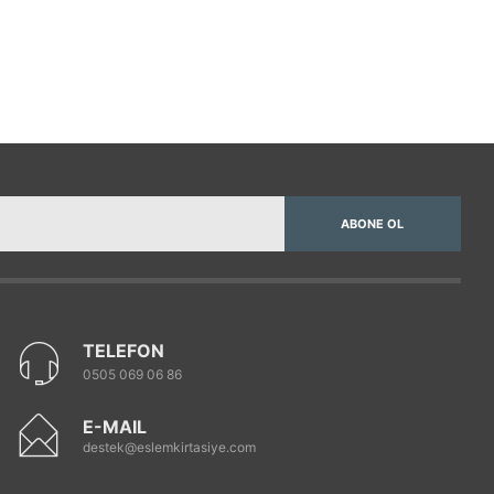
ABONE OL
TELEFON
0505 069 06 86
E-MAIL
destek@eslemkirtasiye.com