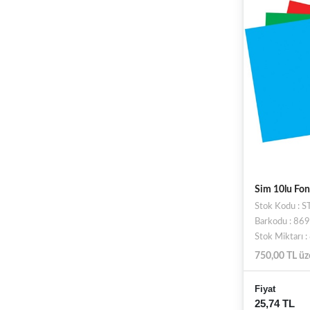
Sim 10lu Fo
Stok Kodu : 
Barkodu : 8
Stok Miktarı 
750,00 TL üz
Fiyat
25,74 TL