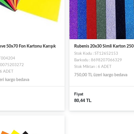
ıve 50x70 Fon Kartonu Karışık
Rubenis 20x30 Simli Karton 250
Stok Kodu : ST12652153
ST004204
Barkodu : 8698207066329
680075203272
Stok Miktarı : 6 ADET
: 6 ADET
750,00 TL üzeri kargo bedava
eri kargo bedava
Fiyat
80,44 TL