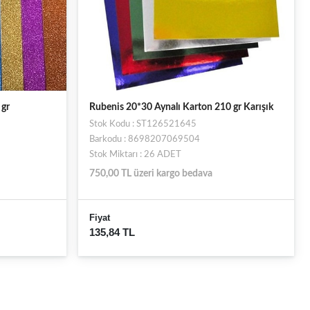
 gr
Rubenis 20*30 Aynalı Karton 210 gr Karışık
Stok Kodu : ST126521645
Barkodu : 8698207069504
Stok Miktarı : 26 ADET
750,00 TL üzeri kargo bedava
Fiyat
135,84 TL