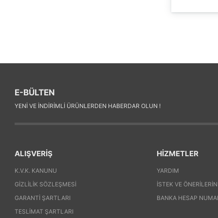
E-BÜLTEN
YENI VE INDIRIMLI ÜRÜNLERDEN HABERDAR OLUN !
ALIŞVERİŞ
HİZMETLER
K.V.K. KANUNU
YARDIM
GIZLILIK SÖZLEŞMESI
İSTEK VE ÖNERILERIN
GARANTI ŞARTLARI
BANKA HESAP NUMA
TESLIMAT ŞARTLARI