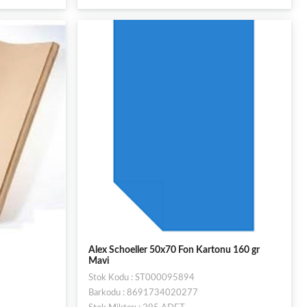
Alex Schoeller 50x70 Fon Kartonu 160 gr
Mavi
Stok Kodu : ST000095894
Barkodu : 8691734020277