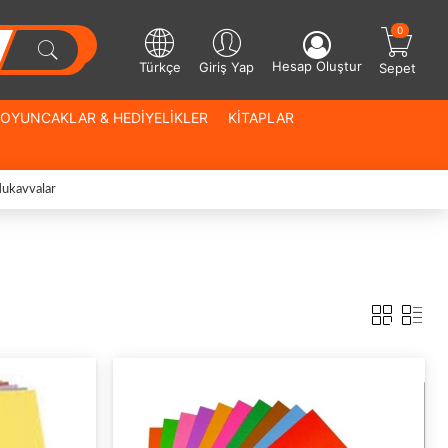
0
Hesap Oluştur
Türkçe
Giriş Yap
Sepet
OYUNCAKLAR & HEDİYELİKLER
KİTAPLAR
Mukavvalar