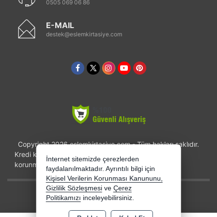
0505 069 06 86
E-MAIL
destek@eslemkirtasiye.com
Copyright 2026 eslemkirtasiye.com - Tüm hakları saklıdır.
Kredi kartı bilgileriniz 256bit SSL sertifikası ile
İnternet sitemizde çerezlerden
korunmaktadır.
faydalanılmaktadır. Ayrıntılı bilgi için
Kişisel Verilerin Korunması Kanununu,
Gizlilik Sözleşmesi
ve
Çerez
Bu site AKINSOFT E-Ticaret ile hazırlanmıştır.
Politikamızı
inceleyebilirsiniz.