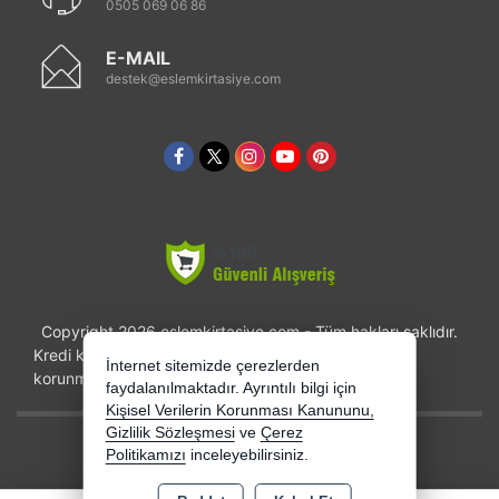
0505 069 06 86
E-MAIL
destek@eslemkirtasiye.com
Copyright 2026 eslemkirtasiye.com - Tüm hakları saklıdır.
Kredi kartı bilgileriniz 256bit SSL sertifikası ile
İnternet sitemizde çerezlerden
korunmaktadır.
faydalanılmaktadır. Ayrıntılı bilgi için
Kişisel Verilerin Korunması Kanununu,
Gizlilik Sözleşmesi
ve
Çerez
Bu site AKINSOFT E-Ticaret ile hazırlanmıştır.
Politikamızı
inceleyebilirsiniz.