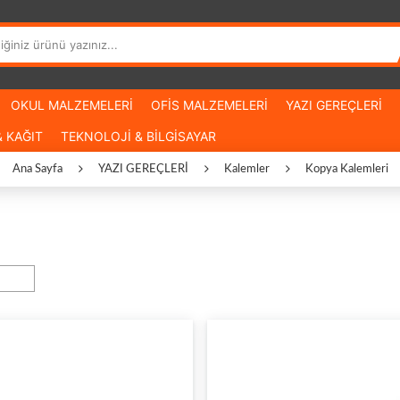
OKUL MALZEMELERİ
OFİS MALZEMELERİ
YAZI GEREÇLERİ
 KAĞIT
TEKNOLOJİ & BİLGİSAYAR
Ana Sayfa
YAZI GEREÇLERİ
Kalemler
Kopya Kalemleri