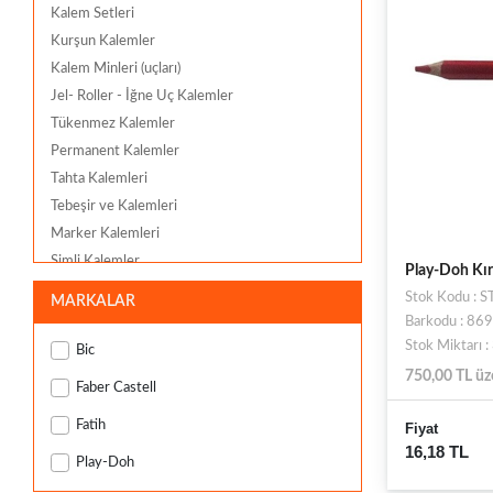
Kalem Setleri
Kurşun Kalemler
Kalem Minleri (uçları)
Jel- Roller - İğne Uç Kalemler
Tükenmez Kalemler
Permanent Kalemler
Tahta Kalemleri
Tebeşir ve Kalemleri
Marker Kalemleri
Simli Kalemler
Play-Doh Kı
Kopya Kalemleri
Stok Kodu :
MARKALAR
Silinebilir Tükenmez Kalemler
Barkodu : 8
Markör Kalemleri
Stok Miktarı 
Bic
Fonksiyonlu Kalemler
750,00 TL üz
Faber Castell
Versatil Kalemler
Fatih
Fiyat
16,18 TL
Play-Doh