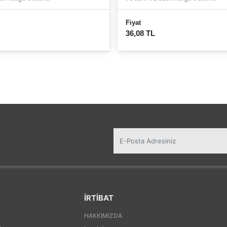
Fiyat
36,08 TL
İRTİBAT
HAKKIMIZDA