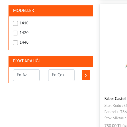
MODELLER
1410
1420
1440
FİYAT ARALIĞI
Faber Castell
Stok Kodu : 
Barkodu : T
Stok Miktarı 
750,00 TL üz