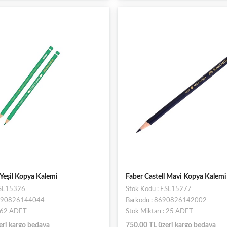
 Yeşil Kopya Kalemi
Faber Castell Mavi Kopya Kalemi
ESL15326
Stok Kodu : ESL15277
8690826144044
Barkodu : 8690826142002
: 62 ADET
Stok Miktarı : 25 ADET
eri kargo bedava
750,00 TL üzeri kargo bedava