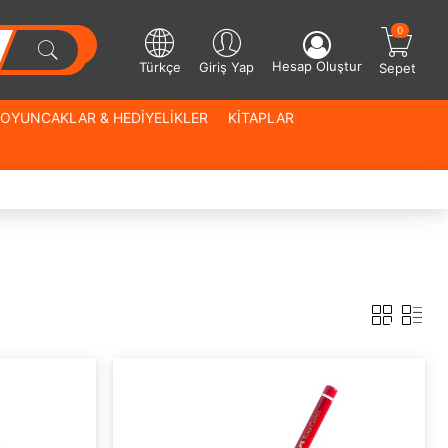
0
Hesap Oluştur
Türkçe
Giriş Yap
Sepet
OYUNCAKLAR & HEDİYELİKLER
KİTAPLAR