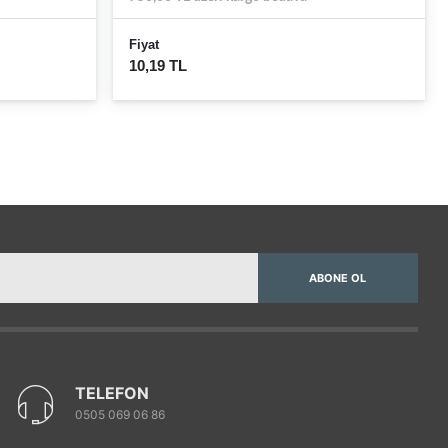
Fiyat
10,19 TL
ABONE OL
TELEFON
0505 069 06 86