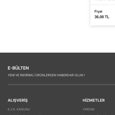
Fiyat
36,08 TL
E-BÜLTEN
YENI VE INDIRIMLI ÜRÜNLERDEN HABERDAR OLUN !
ALIŞVERİŞ
HİZMETLER
K.V.K. KANUNU
YARDIM