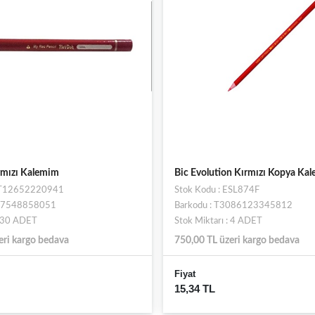
rmızı Kalemim
Bic Evolution Kırmızı Kopya Kal
 ST12652220941
Stok Kodu : ESL874F
697548858051
Barkodu : T3086123345812
: 30 ADET
Stok Miktarı : 4 ADET
eri kargo bedava
750,00 TL üzeri kargo bedava
Fiyat
15,34 TL