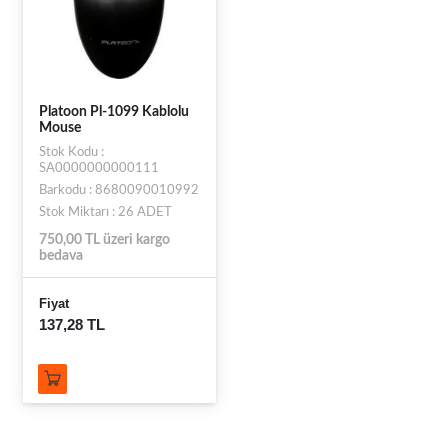
Platoon Pl-1099 Kablolu
Mouse
Stok Kodu :
SA0000000000111
Barkodu : 8680090010992
Stok Miktarı : 26 ADET
750,00 TL üzeri kargo
bedava
Fiyat
137,28 TL