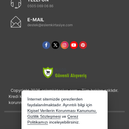
0505 069 06 86
E-MAIL
destek@eslemkirtasiye.com
Copyright 2026 eslemkirtasiye.com - Tüm hakları saklıdır.
Kredi kartı bilgileriniz 256bit SSL sertifikası ile
İnternet sitemizde çerezlerden
korunmaktadır.
faydalanılmaktadır. Ayrıntılı bilgi için
Kişisel Verilerin Korunması Kanununu,
Gizlilik Sözleşmesi
ve
Çerez
Bu site AKINSOFT E-Ticaret ile hazırlanmıştır.
Politikamızı
inceleyebilirsiniz.