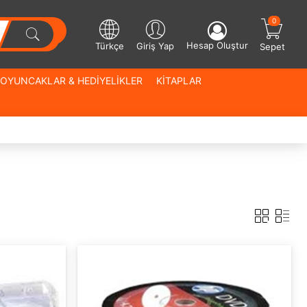
0
Hesap Oluştur
Türkçe
Giriş Yap
Sepet
OYUNCAKLAR & HEDİYELİKLER
KİTAPLAR