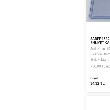
SARFF 1532
EHLIYET KA
Stok Kodu : 
Barkodu : 8
Stok Miktarı 
750,00 TL üz
Fiyat
34,32 TL