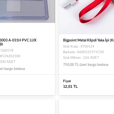
3003 A-031H PVC LUX
Bigpoint Metal Klipsli Yaka İpi (K
BI
Stok Kodu : ST00524
STG00578
Barkodu : 8680525974738
698534202308
Stok Miktarı : 226 ADET
: 300 ADET
750,00 TL üzeri kargo bedava
eri kargo bedava
Fiyat
12,01 TL