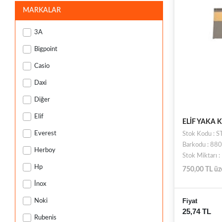
MARKALAR
3A
Bigpoint
Casio
Daxi
Diğer
Elif
ELİF YAKA 
Everest
Stok Kodu : 
Barkodu : 8
Herboy
Stok Miktarı 
Hp
750,00 TL üz
İnox
Fiyat
Noki
25,74 TL
Rubenis