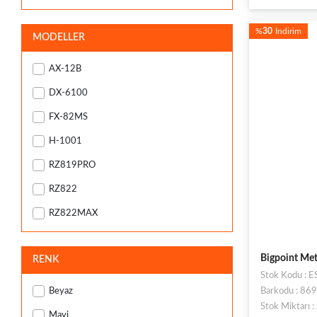
Slm
%
30
İndirim
MODELLER
AX-12B
DX-6100
FX-82MS
H-1001
RZ819PRO
RZ822
RZ822MAX
Bigpoint Meta
RENK
Stok Kodu : 
Beyaz
Barkodu : 8
Stok Miktarı 
Mavi