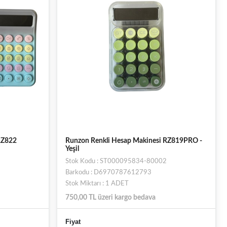
RZ822
Runzon Renkli Hesap Makinesi RZ819PRO -
Yeşil
Stok Kodu : ST000095834-80002
Barkodu : D6970787612793
Stok Miktarı : 1 ADET
750,00 TL üzeri kargo bedava
Fiyat