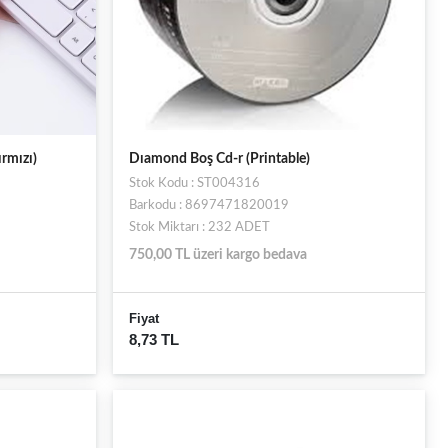
ırmızı)
Dıamond Boş Cd-r (Printable)
Stok Kodu : ST004316
Barkodu : 8697471820019
Stok Miktarı : 232 ADET
750,00 TL üzeri kargo bedava
Fiyat
8,73 TL