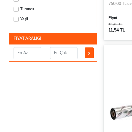
750,00 TL üz
Turuncu
Fiyat
Yeşil
16,49 TL
11,54 TL
FİYAT ARALIĞI