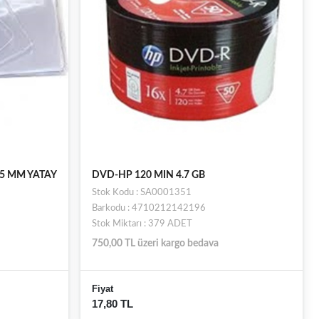
95 MM YATAY
DVD-HP 120 MIN 4.7 GB
Stok Kodu : SA0001351
Barkodu : 4710212142196
Stok Miktarı : 379 ADET
750,00 TL üzeri kargo bedava
Fiyat
17,80 TL