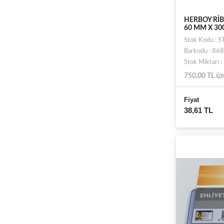
HERBOY RİB
60 MM X 30
Stok Kodu :
Barkodu : 8
Stok Miktarı 
750,00 TL üz
Fiyat
38,61 TL