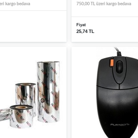
eri kargo bedava
750,00 TL üzeri kargo bedava
Fiyat
25,74 TL