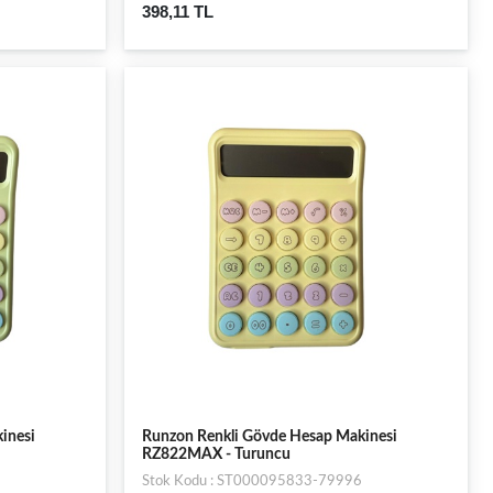
398,11 TL
inesi
Runzon Renkli Gövde Hesap Makinesi
RZ822MAX - Turuncu
Stok Kodu : ST000095833-79996