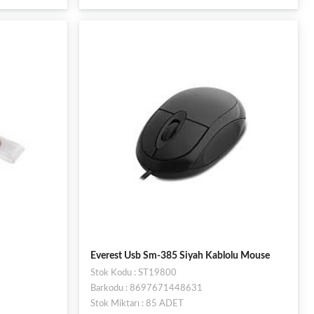
Everest Usb Sm-385 Siyah Kablolu Mouse
Stok Kodu : ST19800
Barkodu : 8697671448631
Stok Miktarı : 85 ADET