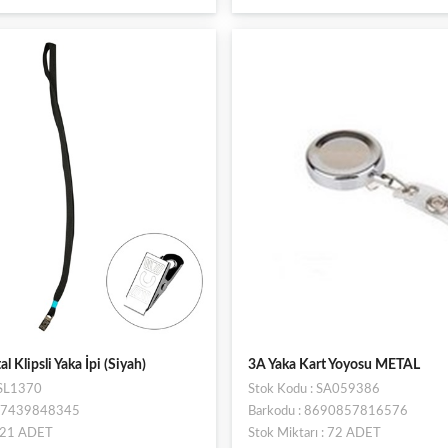
l Klipsli Yaka İpi (Siyah)
3A Yaka Kart Yoyosu METAL
ESL1370
Stok Kodu : SA059386
697439848345
Barkodu : 8690857816576
: 21 ADET
Stok Miktarı : 72 ADET