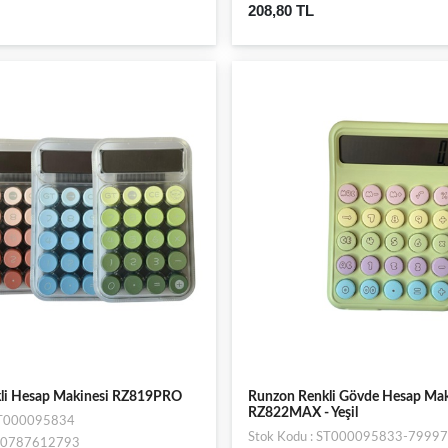
208,80 TL
li Hesap Makinesi RZ819PRO
Runzon Renkli Gövde Hesap Mak
RZ822MAX - Yeşil
 ST000095834
Stok Kodu : ST000095833-79997
970787612793