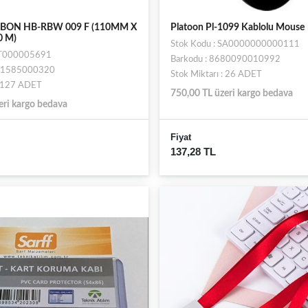
BON HB-RBW 009 F (110MM X
Platoon Pl-1099 Kablolu Mouse
0 M)
Stok Kodu : SA0000000000111
 ST000005691
Barkodu : 8680090010992
681585000320
Stok Miktarı : 26 ADET
: 127 ADET
750,00 TL üzeri kargo bedava
eri kargo bedava
Fiyat
137,28 TL