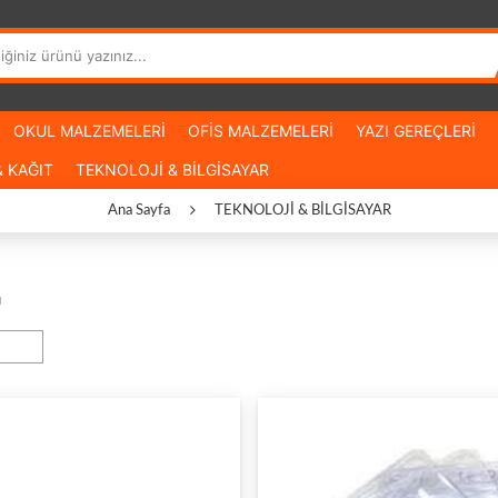
OKUL MALZEMELERİ
OFİS MALZEMELERİ
YAZI GEREÇLERİ
 KAĞIT
TEKNOLOJİ & BİLGİSAYAR
Ana Sayfa
TEKNOLOJİ & BİLGİSAYAR
u