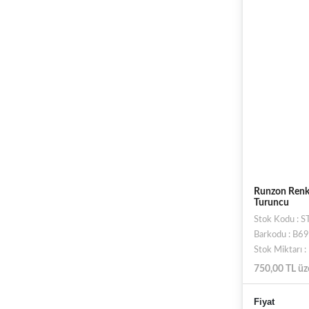
Runzon Renkl
Turuncu
Stok Kodu :
Barkodu : B
Stok Miktarı 
750,00 TL üz
Fiyat