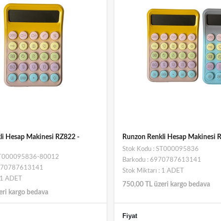
i Hesap Makinesi RZ822 -
Runzon Renkli Hesap Makinesi 
Stok Kodu : ST000095836
 ST000095836-80012
Barkodu : 6970787613141
6970787613141
Stok Miktarı : 1 ADET
: 1 ADET
750,00 TL üzeri kargo bedava
eri kargo bedava
Fiyat