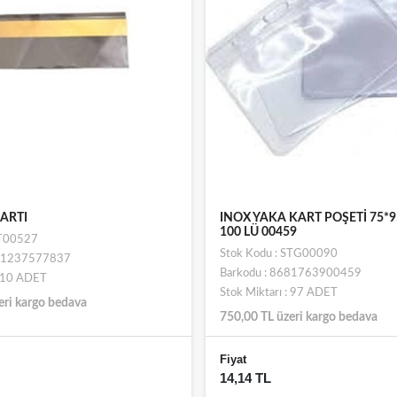
KARTI
INOX YAKA KART POŞETİ 75*
100 LÜ 00459
ST00527
Stok Kodu : STG00090
801237577837
Barkodu : 8681763900459
: 10 ADET
Stok Miktarı : 97 ADET
eri kargo bedava
750,00 TL üzeri kargo bedava
Fiyat
14,14 TL