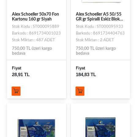
Alex Schoeller 50x70 Fon
Alex Schoeller A5 50/55
Kartonu 160 gr Siyah
GR gr Spiralli Eskiz Blok
30 YP ALX-0763
Stok Kodu : ST000095889
Stok Kodu : ST000095933
Barkodu : 8691734001023
Barkodu : 8691734404763
Stok Miktarı : 487 ADET
Stok Miktarı : 2 ADET
750,00 TL üzeri kargo
750,00 TL üzeri kargo
bedava
bedava
Fiyat
Fiyat
28,91 TL
184,83 TL