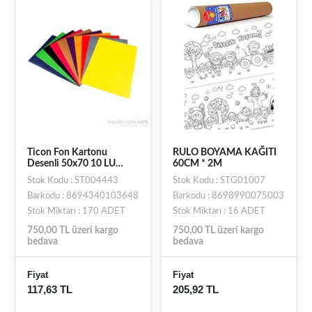
Ticon Fon Kartonu
RULO BOYAMA KAĞITI
Desenli 50x70 10 LU
60CM * 2M
292766
Stok Kodu : ST004443
Stok Kodu : STG01007
Barkodu : 8694340103648
Barkodu : 8698990075003
Stok Miktarı : 170 ADET
Stok Miktarı : 16 ADET
750,00 TL üzeri kargo
750,00 TL üzeri kargo
bedava
bedava
Fiyat
Fiyat
117,63 TL
205,92 TL