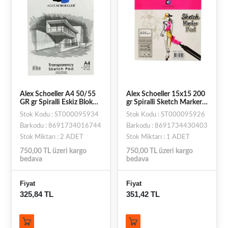
Alex Schoeller A4 50/55
Alex Schoeller 15x15 200
GR gr Spiralli Eskiz Blok
gr Spiralli Sketch Marker
30 YP ALX-864
Pad 40lı
Stok Kodu : ST000095934
Stok Kodu : ST000095926
Barkodu : 8691734016744
Barkodu : 8691734430403
Stok Miktarı : 2 ADET
Stok Miktarı : 1 ADET
750,00 TL üzeri kargo
750,00 TL üzeri kargo
bedava
bedava
Fiyat
Fiyat
325,84 TL
351,42 TL