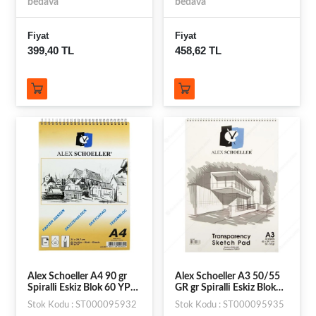
bedava
bedava
Fiyat
Fiyat
399,40 TL
458,62 TL
Alex Schoeller A4 90 gr
Alex Schoeller A3 50/55
Spiralli Eskiz Blok 60 YP
GR gr Spiralli Eskiz Blok
ALX-820/48
30 YP ALX-863
Stok Kodu : ST000095932
Stok Kodu : ST000095935