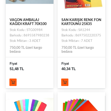
VAGON AMBALAJ
SAN KARIŞIK RENK FON
KAĞIDI KRAFT 70X100
KARTOUNU 25X35
Stok Kodu : STG00984
Stok Kodu : SA1244
Barkodu : 8695587980238
Barkodu : 8697502220375
Stok Miktarı : 3 ADET
Stok Miktarı : 7 ADET
750,00 TL üzeri kargo
750,00 TL üzeri kargo
bedava
bedava
Fiyat
Fiyat
51,48 TL
40,34 TL