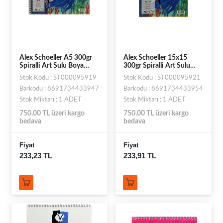
Alex Schoeller A5 300gr
Alex Schoeller 15x15
Spiralli Art Sulu Boya
300gr Spiralli Art Sulu
Defteri 12li DFT.ALX-
Boya Defteri ALX-3954
Stok Kodu : ST000095919
Stok Kodu : ST000095921
3947
Barkodu : 8691734433947
Barkodu : 8691734433954
Stok Miktarı : 1 ADET
Stok Miktarı : 1 ADET
750,00 TL üzeri kargo
750,00 TL üzeri kargo
bedava
bedava
Fiyat
Fiyat
233,23 TL
233,91 TL