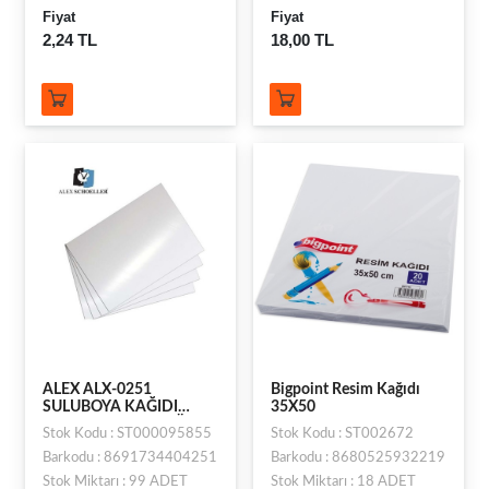
Fiyat
Fiyat
2,24 TL
18,00 TL
ALEX ALX-0251
Bigpoint Resim Kağıdı
SULUBOYA KAĞIDI
35X50
200GR 50X70 100LÜ
Stok Kodu : ST000095855
Stok Kodu : ST002672
Barkodu : 8691734404251
Barkodu : 8680525932219
Stok Miktarı : 99 ADET
Stok Miktarı : 18 ADET