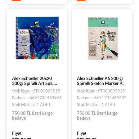
Alex Schoeller 20x20
Alex Schoeller A5 200 gr
300gr Spiralli Art Sulu
Spiralli Sketch Marker Pad
Boya Defteri ALX-3961
40lı ALX:0434
Stok Kodu : ST000095918
Stok Kodu : ST000095925
Barkodu : 8691734433961
Barkodu : 8691734430434
Stok Miktarı : 1 ADET
Stok Miktarı : 1 ADET
750,00 TL üzeri kargo
750,00 TL üzeri kargo
bedava
bedava
Fiyat
Fiyat