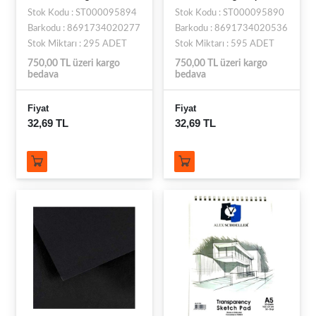
Stok Kodu : ST000095894
Stok Kodu : ST000095890
Barkodu : 8691734020277
Barkodu : 8691734020536
Stok Miktarı : 295 ADET
Stok Miktarı : 595 ADET
750,00 TL üzeri kargo
750,00 TL üzeri kargo
bedava
bedava
Fiyat
Fiyat
32,69 TL
32,69 TL