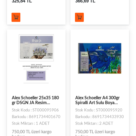
325,84 TL
366,69 TL
Alex Schoeller 25x35 180
Alex Schoeller A4 300gr
gr DSGN JA Resim
Spiralli Art Sulu Boya
Defteri Spiralli ALX-0670
Defteri 12li DFT.ALX-
Stok Kodu : ST000095906
Stok Kodu : ST000095920
3930
Barkodu : 8691734401670
Barkodu : 8691734433930
Stok Miktarı : 1 ADET
Stok Miktarı : 2 ADET
750,00 TL üzeri kargo
750,00 TL üzeri kargo