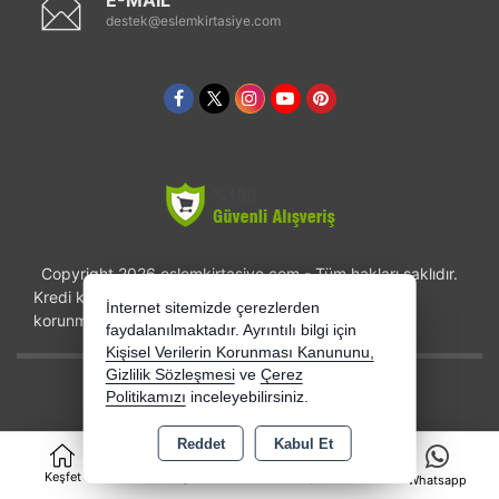
destek@eslemkirtasiye.com
Copyright 2026 eslemkirtasiye.com - Tüm hakları saklıdır.
Kredi kartı bilgileriniz 256bit SSL sertifikası ile
İnternet sitemizde çerezlerden
korunmaktadır.
faydalanılmaktadır. Ayrıntılı bilgi için
Kişisel Verilerin Korunması Kanununu,
Gizlilik Sözleşmesi
ve
Çerez
Bu site AKINSOFT E-Ticaret ile hazırlanmıştır.
Politikamızı
inceleyebilirsiniz.
Reddet
Kabul Et
0
Keşfet
Kategoriler
Sepet
Whatsapp