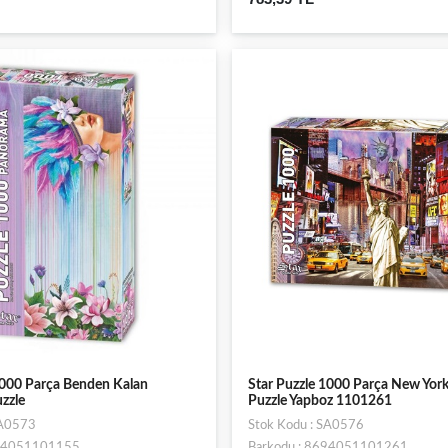
1000 Parça Benden Kalan
Star Puzzle 1000 Parça New York
zzle
Puzzle Yapboz 1101261
SA0573
Stok Kodu : SA0576
694051101155
Barkodu : 8694051101261