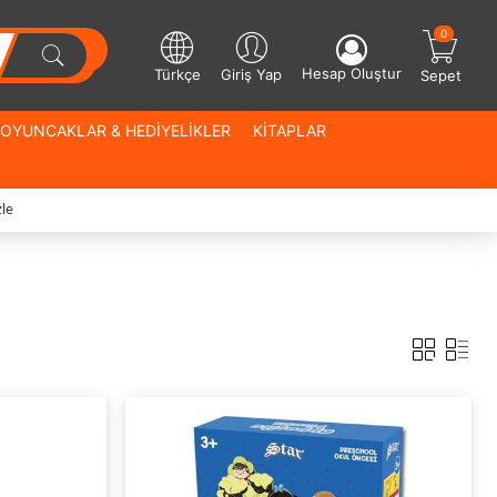
0
Hesap Oluştur
Türkçe
Giriş Yap
Sepet
OYUNCAKLAR & HEDİYELİKLER
KİTAPLAR
le