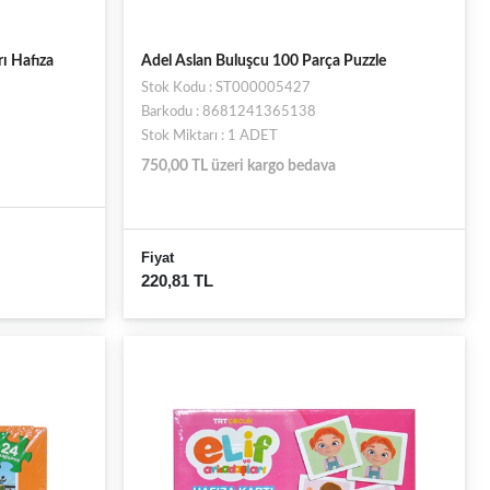
ı Hafıza
Adel Aslan Buluşcu 100 Parça Puzzle
Stok Kodu : ST000005427
Barkodu : 8681241365138
Stok Miktarı : 1 ADET
750,00 TL üzeri kargo bedava
Fiyat
220,81 TL