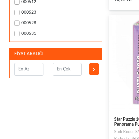
000512
000523
000528
000531
FİYAT ARALIĞI
Star Puzzle 
Panorama Pu
Stok Kodu : 
Barkodu : 8