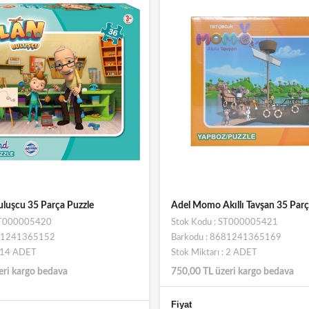
uluşcu 35 Parça Puzzle
Adel Momo Akıllı Tavşan 35 Parç
 ST000005420
Stok Kodu : ST000005421
681241365152
Barkodu : 8681241365169
: 14 ADET
Stok Miktarı : 2 ADET
eri kargo bedava
750,00 TL üzeri kargo bedava
Fiyat