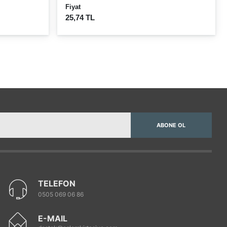
Fiyat
25,74 TL
ABONE OL
TELEFON
0505 069 06 86
E-MAIL