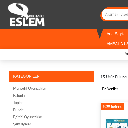
Ana Sayfa
AMBALAJ &
A
KATEGORİLER
15
Ürün Bulund
Muhtelif Oyuncaklar
Balonlar
Toplar
%
30
İndirim
Puzzle
Eğitici Oyuncaklar
Şemsiyeler