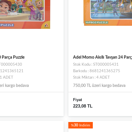
0 Parça Puzzle
Adel Momo Akıllı Tavşan 24 Parç
 ST000005430
Stok Kodu : ST000005431
681241365121
Barkodu : 8681241365275
: 1 ADET
Stok Miktarı : 4 ADET
eri kargo bedava
750,00 TL üzeri kargo bedava
Fiyat
223,08 TL
%
30
İndirim