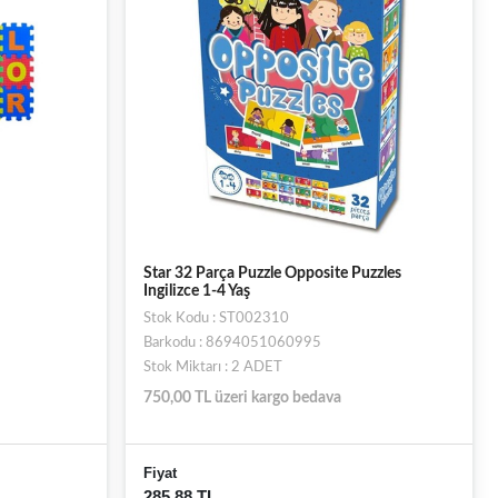
Star 32 Parça Puzzle Opposite Puzzles
Ingilizce 1-4 Yaş
Stok Kodu : ST002310
Barkodu : 8694051060995
Stok Miktarı : 2 ADET
750,00 TL üzeri kargo bedava
Fiyat
285,88 TL