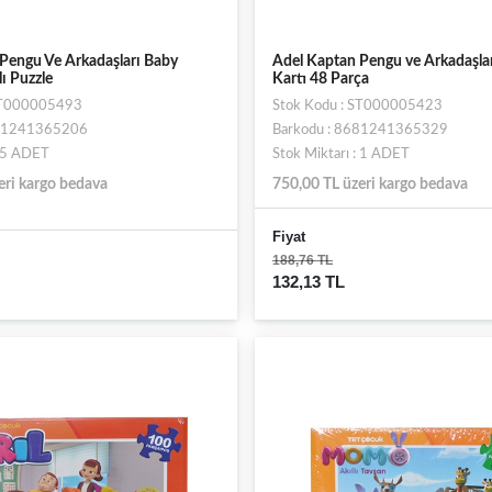
Pengu Ve Arkadaşları Baby
Adel Kaptan Pengu ve Arkadaşlar
lı Puzzle
Kartı 48 Parça
 ST000005493
Stok Kodu : ST000005423
681241365206
Barkodu : 8681241365329
: 5 ADET
Stok Miktarı : 1 ADET
eri kargo bedava
750,00 TL üzeri kargo bedava
Fiyat
188,76 TL
132,13 TL