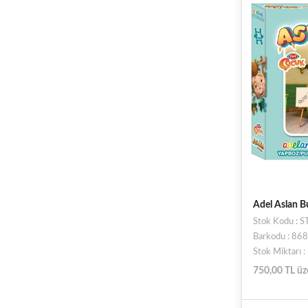
Adel Aslan B
Stok Kodu :
Barkodu : 8
Stok Miktarı 
750,00 TL üz