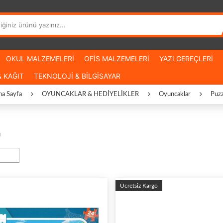
OKUL MALZEMELERİ
OFİS MALZEMELERİ
YAZI GEREÇLERİ
 KAĞIT
TEKNOLOJİ & BİLGİSAYAR
na Sayfa
OYUNCAKLAR & HEDİYELİKLER
Oyuncaklar
Puzz
u
Ücretsiz Kargo