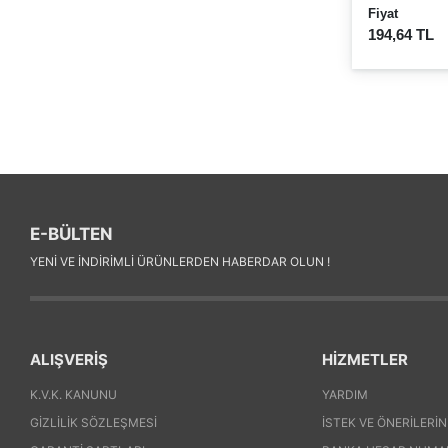
Fiyat
194,64 TL
E-BÜLTEN
YENI VE INDIRIMLI ÜRÜNLERDEN HABERDAR OLUN !
ALIŞVERİŞ
HİZMETLER
K.V.K. KANUNU
YARDIM
GIZLILIK SÖZLEŞMESI
İSTEK VE ÖNERILERIN