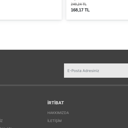
240,24 TL
168,17 TL
İRTİBAT
HAKKIMIZDA
IZ
İLETIŞIM