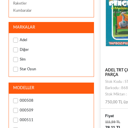
Raketler
Kumbaralar
MARKALAR
Adel
Diğer
Slm
Star Oyun
ADEL TRT Ç
PARÇA
Stok Kodu :
MODELLER
Barkodu : 8
Stok Miktarı 
000508
750,00 TL üz
000509
Fiyat
000511
111,59 TL
78,11 TL