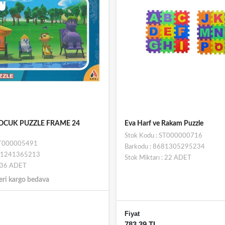
OCUK PUZZLE FRAME 24
Eva Harf ve Rakam Puzzle
Stok Kodu : ST000000716
 ST000005491
Barkodu : 8681305295234
681241365213
Stok Miktarı : 22 ADET
: 36 ADET
eri kargo bedava
Fiyat
783,39 TL