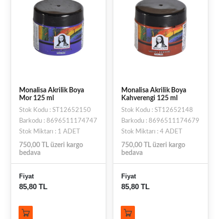
Monalisa Akrilik Boya
Monalisa Akrilik Boya
Mor 125 ml
Kahverengi 125 ml
Stok Kodu : ST12652150
Stok Kodu : ST12652148
Barkodu : 8696511174747
Barkodu : 8696511174679
Stok Miktarı : 1 ADET
Stok Miktarı : 4 ADET
750,00 TL üzeri kargo
750,00 TL üzeri kargo
bedava
bedava
Fiyat
Fiyat
85,80 TL
85,80 TL