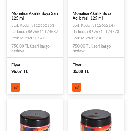
Monalisa Akrilik Boya Sarı
Monalisa Akrilik Boya
125 ml
Açık Yeşil 125 ml
Stok Kodu : ST12652151
Stok Kodu : ST12652147
Barkodu : 8696511174587
Barkodu : 8696511174778
Stok Miktarı : 12 ADET
Stok Miktarı : 2 ADET
750,00 TL üzeri kargo
750,00 TL üzeri kargo
bedava
bedava
Fiyat
Fiyat
96,67 TL
85,80 TL