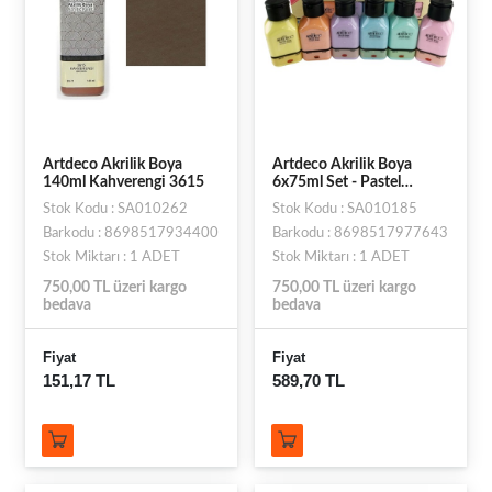
Artdeco Akrilik Boya
Artdeco Akrilik Boya
140ml Kahverengi 3615
6x75ml Set - Pastel
Renkler
Stok Kodu : SA010262
Stok Kodu : SA010185
Barkodu : 8698517934400
Barkodu : 8698517977643
Stok Miktarı : 1 ADET
Stok Miktarı : 1 ADET
750,00 TL üzeri kargo
750,00 TL üzeri kargo
bedava
bedava
Fiyat
Fiyat
151,17 TL
589,70 TL