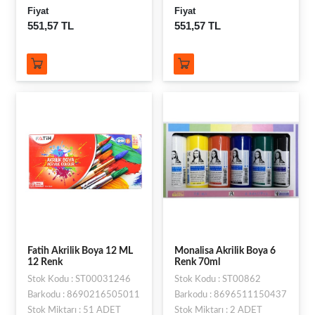
Fiyat
Fiyat
551,57 TL
551,57 TL
Fatih Akrilik Boya 12 ML
Monalisa Akrilik Boya 6
12 Renk
Renk 70ml
Stok Kodu : ST00031246
Stok Kodu : ST00862
Barkodu : 8690216505011
Barkodu : 8696511150437
Stok Miktarı : 51 ADET
Stok Miktarı : 2 ADET