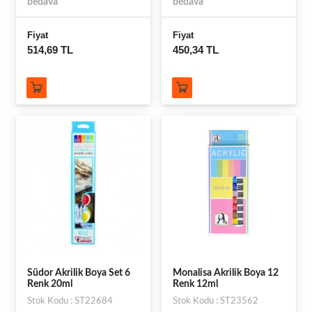
bedava
bedava
Fiyat
Fiyat
514,69 TL
450,34 TL
Südor Akrilik Boya Set 6
Monalisa Akrilik Boya 12
Renk 20ml
Renk 12ml
Stok Kodu : ST22684
Stok Kodu : ST23562