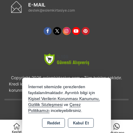
E-MAIL
destek@eslemkirtasiye.com
Copyright 2026 eslemkirtasiye.com - Tüm hakları saklıdır.
Kredi kartı bilgileriniz 256bit SSL sertifikası ile
İnternet sitemizde çerezlerden
korunmaktadır.
faydalanılmaktadır. Ayrıntılı bilgi için
Kişisel Verilerin Korunması Kanununu,
Gizlilik Sözleşmesi
ve
Çerez
Bu site AKINSOFT E-Ticaret ile hazırlanmıştır.
Politikamızı
inceleyebilirsiniz.
Reddet
Kabul Et
0
Keşfet
Kategoriler
Sepet
Whatsapp