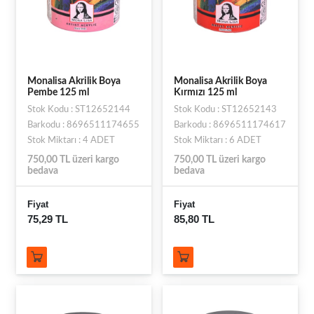
Monalisa Akrilik Boya
Monalisa Akrilik Boya
Pembe 125 ml
Kırmızı 125 ml
Stok Kodu : ST12652144
Stok Kodu : ST12652143
Barkodu : 8696511174655
Barkodu : 8696511174617
Stok Miktarı : 4 ADET
Stok Miktarı : 6 ADET
750,00 TL üzeri kargo
750,00 TL üzeri kargo
bedava
bedava
Fiyat
Fiyat
75,29 TL
85,80 TL