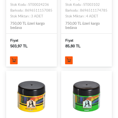
Stok Kodu : ST00024236
Stok Kodu : ST003102
Barkodu : 8696511157085
Barkodu : 8696511174785
Stok Miktarı : 3 ADET
Stok Miktarı : 4 ADET
750,00 TL üzeri kargo
750,00 TL üzeri kargo
bedava
bedava
Fiyat
Fiyat
503,97 TL
85,80 TL