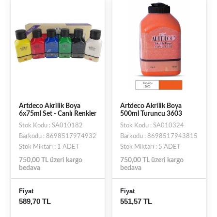
Artdeco Akrilik Boya
Artdeco Akrilik Boya
6x75ml Set - Canlı Renkler
500ml Turuncu 3603
Stok Kodu : SA010182
Stok Kodu : SA010324
Barkodu : 8698517974932
Barkodu : 8698517943815
Stok Miktarı : 1 ADET
Stok Miktarı : 5 ADET
750,00 TL üzeri kargo
750,00 TL üzeri kargo
bedava
bedava
Fiyat
Fiyat
589,70 TL
551,57 TL