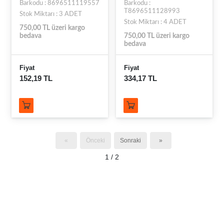
Barkodu : 8696511119557
Barkodu :
T8696511128993
Stok Miktarı : 3 ADET
Stok Miktarı : 4 ADET
750,00 TL üzeri kargo
bedava
750,00 TL üzeri kargo
bedava
Fiyat
Fiyat
152,19 TL
334,17 TL
«
Önceki
Sonraki
»
1 / 2