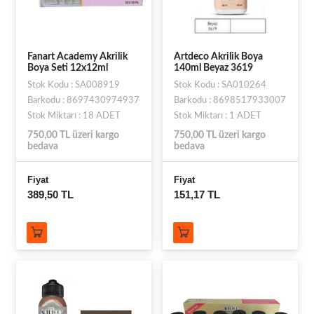
Fanart Academy Akrilik
Artdeco Akrilik Boya
Boya Seti 12x12ml
140ml Beyaz 3619
Stok Kodu : SA008919
Stok Kodu : SA010264
Barkodu : 8697430974937
Barkodu : 8698517933007
Stok Miktarı : 18 ADET
Stok Miktarı : 1 ADET
750,00 TL üzeri kargo
750,00 TL üzeri kargo
bedava
bedava
Fiyat
Fiyat
389,50 TL
151,17 TL