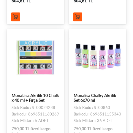
504,61 TL
504,61 TL
MonaLisa Akrilik 10 Chalk
Monalisa Chalky Akrilik
x 40 ml + Fırça Set
Set 6x70 ml
Stok Kodu : ST00024238
Stok Kodu : ST00863
Barkodu : 8696511160269
Barkodu : 8696511155340
Stok Miktarı : 5 ADET
Stok Miktarı : 36 ADET
750,00 TL üzeri kargo
750,00 TL üzeri kargo