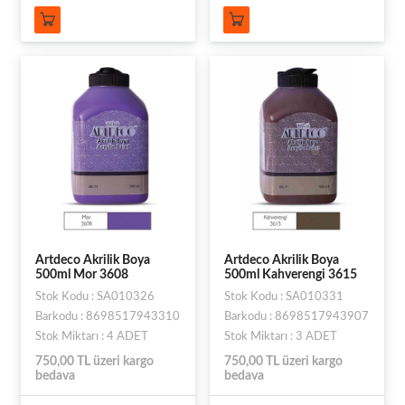
Artdeco Akrilik Boya
Artdeco Akrilik Boya
500ml Mor 3608
500ml Kahverengi 3615
Stok Kodu : SA010326
Stok Kodu : SA010331
Barkodu : 8698517943310
Barkodu : 8698517943907
Stok Miktarı : 4 ADET
Stok Miktarı : 3 ADET
750,00 TL üzeri kargo
750,00 TL üzeri kargo
bedava
bedava