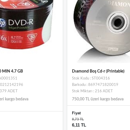
 MIN 4.7 GB
Dıamond Boş Cd-r (Printable)
SA0001351
Stok Kodu : ST004316
710212142196
Barkodu : 8697471820019
: 379 ADET
Stok Miktarı : 216 ADET
eri kargo bedava
750,00 TL üzeri kargo bedava
Fiyat
8,73 TL
6,11 TL