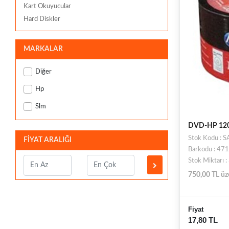
Kart Okuyucular
Hard Diskler
MARKALAR
Diğer
Hp
Slm
DVD-HP 120
Stok Kodu : 
FİYAT ARALIĞI
Barkodu : 4
Stok Miktarı 
750,00 TL üz
Fiyat
17,80 TL