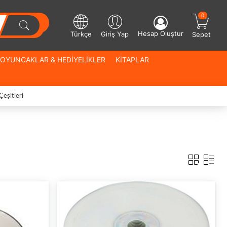
0
Hesap Oluştur
Türkçe
Giriş Yap
Sepet
OYUNCAKLAR & HEDİYELİKLER
KİTAPLAR
Çeşitleri