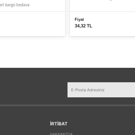
eri kargo bedava
Fiyat
34,32 TL
İRTİBAT
HAKKIMIZDA