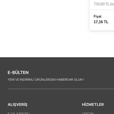
750,00 TL üz
Fiyat
17,16 TL
E-BÜLTEN
YENI VE INDIRIMLI ÜRÜNLERDEN HABERDAR OLUN !
ALIŞVERİŞ
HİZMETLER
K.V.K. KANUNU
YARDIM