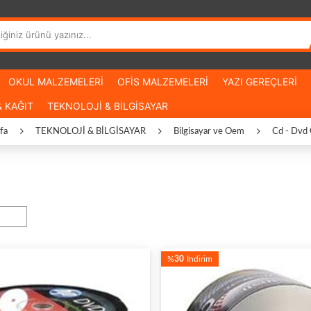
OKUL MALZEMELERİ
OFİS MALZEMELERİ
YAZI GEREÇLERİ
 KAĞIT
TEKNOLOJİ & BİLGİSAYAR
fa
TEKNOLOJİ & BİLGİSAYAR
Bilgisayar ve Oem
Cd - Dvd 
%
30
İndirim