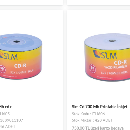
b cd r
Slm Cd 700 Mb Printable İnkjet
İTH605
Stok Kodu : İTH606
681889011107
Stok Miktarı : 428 ADET
: 46 ADET
750,00 TL üzeri kargo bedava