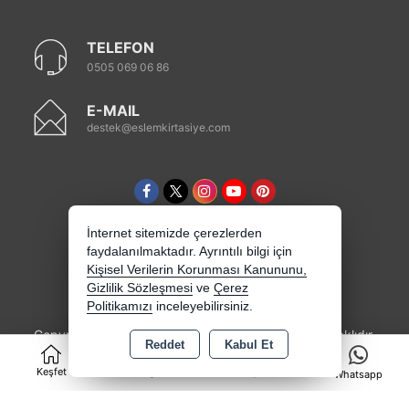
TELEFON
0505 069 06 86
E-MAIL
destek@eslemkirtasiye.com
İnternet sitemizde çerezlerden
faydalanılmaktadır. Ayrıntılı bilgi için
Kişisel Verilerin Korunması Kanununu,
Gizlilik Sözleşmesi
ve
Çerez
Politikamızı
inceleyebilirsiniz.
Copyright 2026 eslemkirtasiye.com - Tüm hakları saklıdır.
Reddet
Kabul Et
0
Kredi kartı bilgileriniz 256bit SSL sertifikası ile
korunmaktadır.
Keşfet
Kategoriler
Sepet
Whatsapp