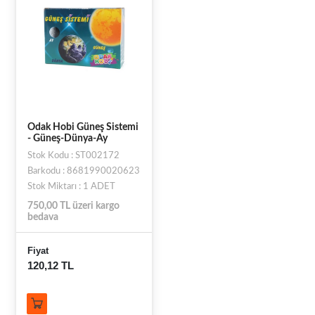
Odak Hobi Güneş Sistemi
- Güneş-Dünya-Ay
Stok Kodu : ST002172
Barkodu : 8681990020623
Stok Miktarı : 1 ADET
750,00 TL üzeri kargo
bedava
Fiyat
120,12 TL