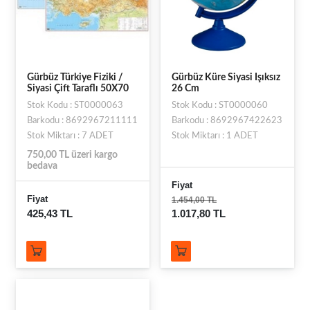
Gürbüz Türkiye Fiziki /
Gürbüz Küre Siyasi Işıksız
Siyasi Çift Taraflı 50X70
26 Cm
Stok Kodu : ST0000063
Stok Kodu : ST0000060
Barkodu : 8692967211111
Barkodu : 8692967422623
Stok Miktarı : 7 ADET
Stok Miktarı : 1 ADET
750,00 TL üzeri kargo
bedava
Fiyat
Fiyat
1.454,00 TL
425,43 TL
1.017,80 TL