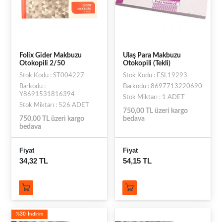
Folix Gider Makbuzu
Ulaş Para Makbuzu
Otokopili 2/50
Otokopili (Tekli)
Stok Kodu : ST004227
Stok Kodu : ESL19293
Barkodu :
Barkodu : 8697713220690
Y8691531816394
Stok Miktarı : 1 ADET
Stok Miktarı : 526 ADET
750,00 TL üzeri kargo
750,00 TL üzeri kargo
bedava
bedava
Fiyat
Fiyat
34,32 TL
54,15 TL
%
30
İndirim