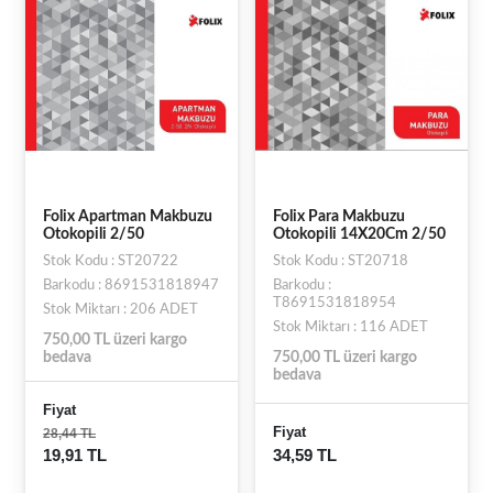
Folix Apartman Makbuzu
Folix Para Makbuzu
Otokopili 2/50
Otokopili 14X20Cm 2/50
Stok Kodu : ST20722
Stok Kodu : ST20718
Barkodu : 8691531818947
Barkodu :
T8691531818954
Stok Miktarı : 206 ADET
Stok Miktarı : 116 ADET
750,00 TL üzeri kargo
bedava
750,00 TL üzeri kargo
bedava
Fiyat
Fiyat
28,44 TL
19,91 TL
34,59 TL