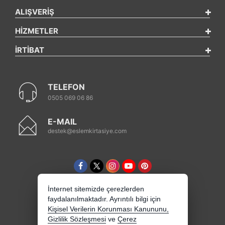
ALIŞVERİŞ
HİZMETLER
İRTİBAT
TELEFON
0505 069 06 86
E-MAIL
destek@eslemkirtasiye.com
İnternet sitemizde çerezlerden
faydalanılmaktadır. Ayrıntılı bilgi için
Kişisel Verilerin Korunması Kanununu,
Gizlilik Sözleşmesi
ve
Çerez