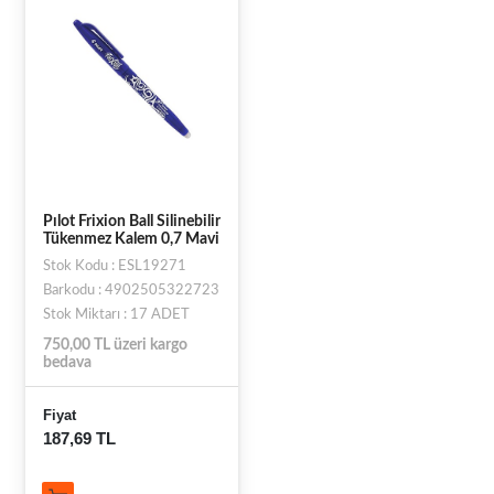
Pılot Frixion Ball Silinebilir
Tükenmez Kalem 0,7 Mavi
Stok Kodu : ESL19271
Barkodu : 4902505322723
Stok Miktarı : 17 ADET
750,00 TL üzeri kargo
bedava
Fiyat
187,69 TL