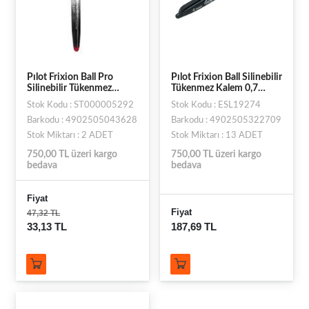
Pılot Frixion Ball Pro
Pılot Frixion Ball Silinebilir
Silinebilir Tükenmez
Tükenmez Kalem 0,7
Kalem 0,7 Kırmızı
Siyah
Stok Kodu : ST000005292
Stok Kodu : ESL19274
Barkodu : 4902505043628
Barkodu : 4902505322709
Stok Miktarı : 2 ADET
Stok Miktarı : 13 ADET
750,00 TL üzeri kargo
750,00 TL üzeri kargo
bedava
bedava
Fiyat
Fiyat
47,32 TL
33,13 TL
187,69 TL