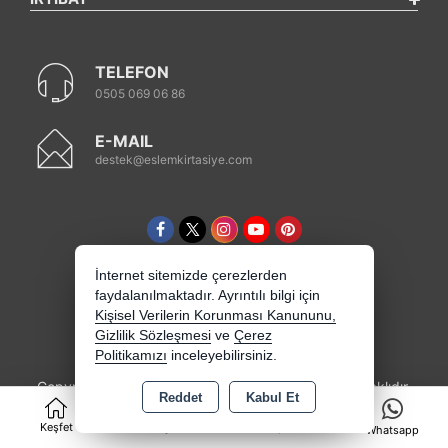
TELEFON
0505 069 06 86
E-MAIL
destek@eslemkirtasiye.com
İnternet sitemizde çerezlerden
faydalanılmaktadır. Ayrıntılı bilgi için
Kişisel Verilerin Korunması Kanununu,
Gizlilik Sözleşmesi
ve
Çerez
Politikamızı
inceleyebilirsiniz.
Copyright 2026 eslemkirtasiye.com - Tüm hakları saklıdır.
Reddet
Kabul Et
0
Kredi kartı bilgileriniz 256bit SSL sertifikası ile
korunmaktadır.
Keşfet
Kategoriler
Sepet
Whatsapp