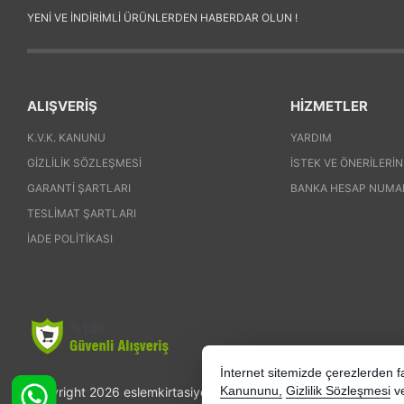
YENI VE INDIRIMLI ÜRÜNLERDEN HABERDAR OLUN !
ALIŞVERİŞ
HİZMETLER
K.V.K. KANUNU
YARDIM
GIZLILIK SÖZLEŞMESI
İSTEK VE ÖNERILERIN
GARANTI ŞARTLARI
BANKA HESAP NUMA
TESLIMAT ŞARTLARI
İADE POLITIKASI
İnternet sitemizde çerezlerden fay
Copyright 2026 eslemkirtasiye.com - Tüm hakları saklıdır.
Kanununu,
Gizlilik Sözleşmesi
v