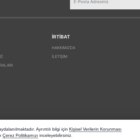
İRTİBAT
HAKKIMIZDA
IZ
İLETIŞIM
RALARI
dalanılmaktadır. Ayrıntılı bilgi için
Kişisel Verilerin Korunması
e
Çerez Politikamızı
inceleyebilirsiniz.