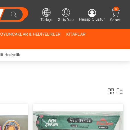
0
Hesap Oluştur
Türkçe
Giriş Yap
Sepet
OYUNCAKLAR & HEDİYELİKLER
KİTAPLAR
if Hediyelik