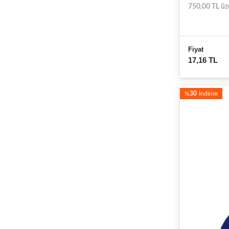
750,00 TL üz
Fiyat
17,16 TL
%
30
İndirim