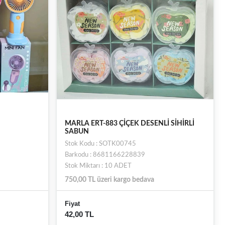
MARLA ERT-883 ÇİÇEK DESENLİ SİHİRLİ
SABUN
Stok Kodu : SOTK00745
Barkodu : 8681166228839
Stok Miktarı : 10 ADET
750,00 TL üzeri kargo bedava
Fiyat
42,00 TL