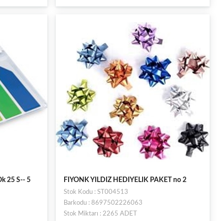
k 25 S-- 5
FIYONK YILDIZ HEDIYELIK PAKET no 2
Stok Kodu : ST004513
Barkodu : 8697502226063
Stok Miktarı : 2265 ADET