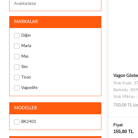
Anahtarlıklar
MARKALAR
Diğer
Marla
Mas
Slm
Vagon Göste
Ticon
Stok Kodu : 
Vagonlife
Barkodu : 8
Stok Miktarı 
750,00 TL üz
MODELLER
BK2401
Fiyat
155,80 TL