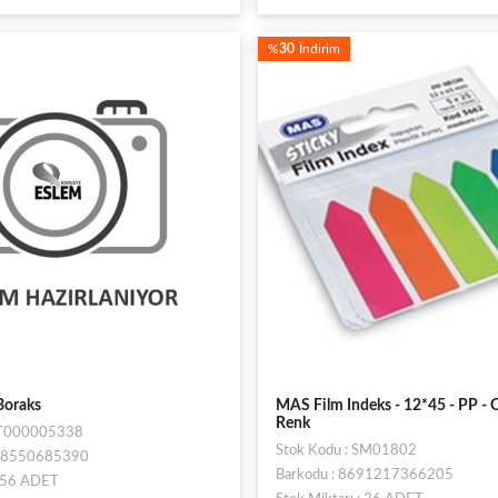
%
30
İndirim
Boraks
MAS Film Indeks - 12*45 - PP - O
Renk
 ST000005338
Stok Kodu : SM01802
698550685390
Barkodu : 8691217366205
: 56 ADET