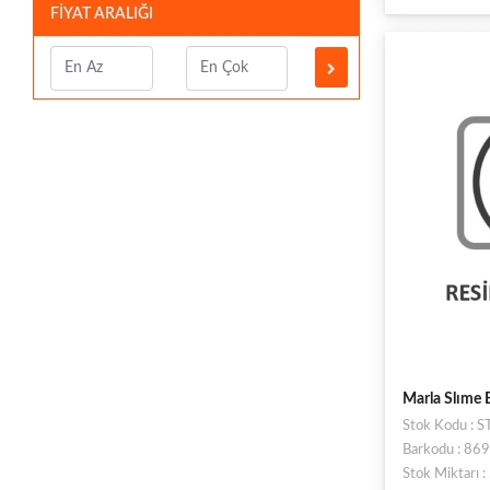
FİYAT ARALIĞI
Marla Slıme 
Stok Kodu :
Barkodu : 8
Stok Miktarı 