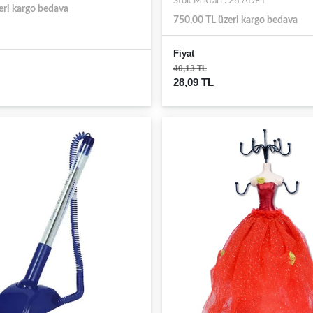
Stok Miktarı : 26 ADET
eri kargo bedava
750,00 TL üzeri kargo bedava
Fiyat
40,13 TL
28,09 TL