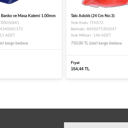
li Banko ve Masa Kalemi 1.00mm
Takı Askılık (24 Cm No:3)
ST00036841
Stok Kodu : İTH572
694340081373
Barkodu : 8690075302047
: 11 ADET
Stok Miktarı : 146 ADET
eri kargo bedava
750,00 TL üzeri kargo bedava
Fiyat
154,44 TL