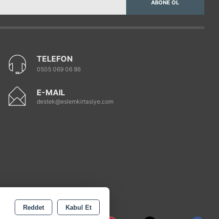
ABONE OL
TELEFON
0505 069 06 86
E-MAIL
destek@eslemkirtasiye.com
Reddet
Kabul Et