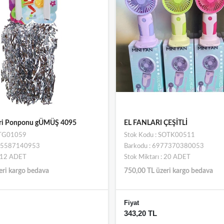
ri Ponponu gÜMÜŞ 4095
EL FANLARI ÇEŞİTLİ
STG01059
Stok Kodu : SOTK00511
695587140953
Barkodu : 6977370380053
: 12 ADET
Stok Miktarı : 20 ADET
eri kargo bedava
750,00 TL üzeri kargo bedava
Fiyat
343,20 TL