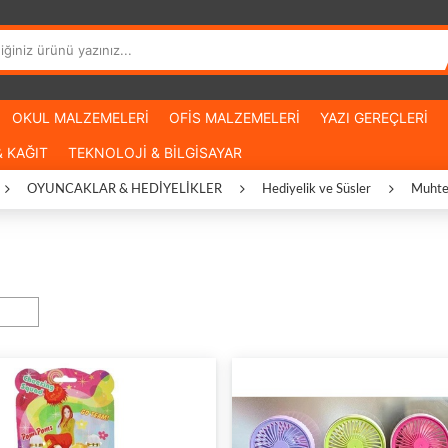
OKUL MALZEMELERİ
OFİS MALZEMELERİ
YAZI GEREÇLERİ
 KAĞIT
TEKNOLOJİ & BİLGİSAYAR
OYUNCAKLAR & HEDİYELİKLER
Hediyelik ve Süsler
Muhtel