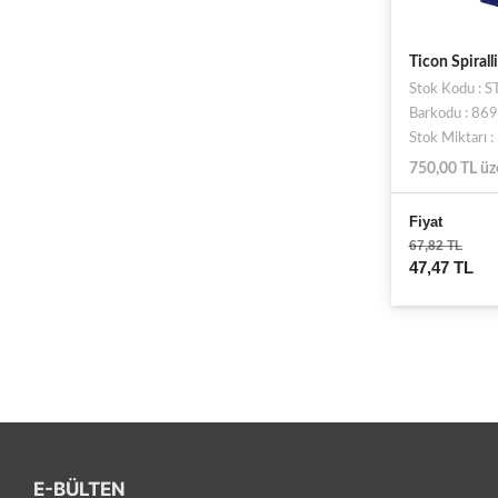
Ticon Spiral
Stok Kodu : 
Barkodu : 8
Stok Miktarı 
750,00 TL üz
Fiyat
67,82 TL
47,47 TL
E-BÜLTEN