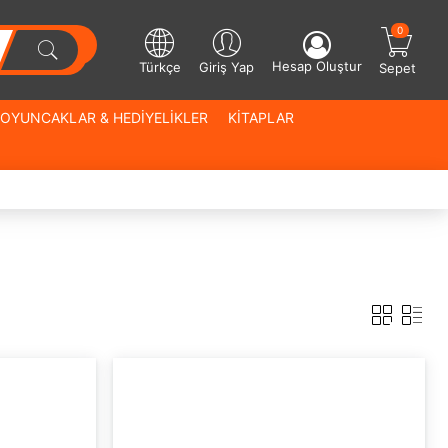
0
Hesap Oluştur
Türkçe
Giriş Yap
Sepet
OYUNCAKLAR & HEDİYELİKLER
KİTAPLAR