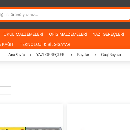
OKUL MALZEMELERİ
OFİS MALZEMELERİ
YAZI GEREÇLERİ
 KAĞIT
TEKNOLOJİ & BİLGİSAYAR
Ana Sayfa
YAZI GEREÇLERİ
Boyalar
Guaj Boyalar