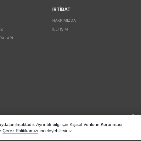
İRTİBAT
HAKKIMIZDA
IZ
İLETIŞIM
RALARI
Pinte
dalanılmaktadır. Ayrıntılı bilgi için
Kişisel Verilerin Korunması
e
Çerez Politikamızı
inceleyebilirsiniz.