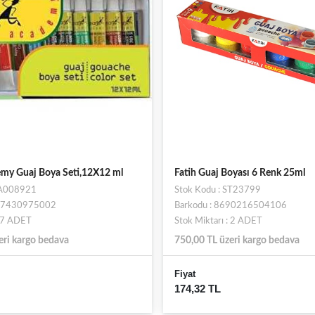
emy Guaj Boya Seti,12X12 ml
Fatih Guaj Boyası 6 Renk 25ml
SA008921
Stok Kodu : ST23799
697430975002
Barkodu : 8690216504106
: 7 ADET
Stok Miktarı : 2 ADET
eri kargo bedava
750,00 TL üzeri kargo bedava
Fiyat
174,32 TL