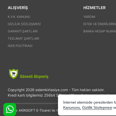
ALIŞVERİŞ
HİZMETLER
K.V.K. KANUNU
YARDIM
GIZLILIK SÖZLEŞMESI
İSTEK VE ÖNERILERIN
GARANTI ŞARTLARI
BANKA HESAP NUMA
TESLIMAT ŞARTLARI
İADE POLITIKASI
Copyright 2026 eslemkirtasiye.com - Tüm hakları saklıdır.
Kredi kartı bilgileriniz 256bit SSL sertifikası ile korunmaktadır.
İnternet sitemizde çerezlerden fay
Kanununu,
Gizlilik Sözleşmesi
v
Bu site AKINSOFT E-Ticaret ile hazırlanmıştır.