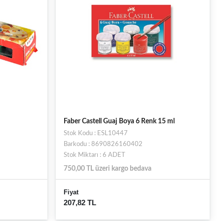
Faber Castell Guaj Boya 6 Renk 15 ml
Stok Kodu : ESL10447
Barkodu : 8690826160402
Stok Miktarı : 6 ADET
750,00 TL üzeri kargo bedava
Fiyat
207,82 TL