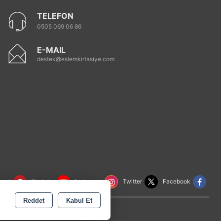
TELEFON
0505 069 06 86
E-MAIL
destek@eslemkirtasiye.com
rest
Youtube
Instagram
Twitter
Facebook
Reddet
Kabul Et