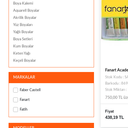
Boya Kalemi
Aquarell Boyalar
Akrilik Boyalar
Yüz Boyaları
Yağlı Boyalar
Boya Setleri
Kum Boyalar
Keten Yağı
Keçeli Boyalar
Fanart Acad
MARKALAR
Stok Kodu : 
Barkodu : 8
Stok Miktarı 
Faber Castell
750,00 TL üz
Fanart
Fatih
Fiyat
438,19 TL