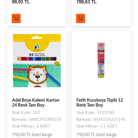
88,93 TL
788,63 TL
Adel Boya Kalemi Karton
Fatih Kuruboya Tüplü 12
24 Renk Tam Boy
Renk Tam Boy
Stok Kodu : 337
Stok Kodu : ST23780
Barkodu : 8681241088358
Barkodu : 8690216331146
Stok Miktarı : 2 ADET
Stok Miktarı : 11 ADET
750,00 TL üzeri kargo
750,00 TL üzeri kargo