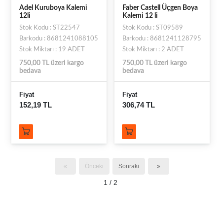
Adel Kuruboya Kalemi
Faber Castell Üçgen Boya
12li
Kalemi 12 li
Stok Kodu : ST22547
Stok Kodu : ST09589
Barkodu : 8681241088105
Barkodu : 8681241128795
Stok Miktarı : 19 ADET
Stok Miktarı : 2 ADET
750,00 TL üzeri kargo
750,00 TL üzeri kargo
bedava
bedava
Fiyat
Fiyat
152,19 TL
306,74 TL
«
Önceki
Sonraki
»
1 / 2