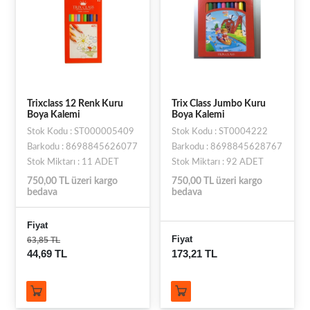
Trixclass 12 Renk Kuru
Trix Class Jumbo Kuru
Boya Kalemi
Boya Kalemi
Stok Kodu : ST000005409
Stok Kodu : ST0004222
Barkodu : 8698845626077
Barkodu : 8698845628767
Stok Miktarı : 11 ADET
Stok Miktarı : 92 ADET
750,00 TL üzeri kargo
750,00 TL üzeri kargo
bedava
bedava
Fiyat
Fiyat
63,85 TL
44,69 TL
173,21 TL