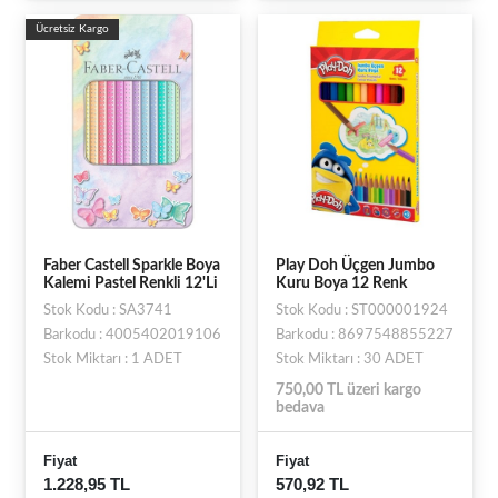
Ücretsiz Kargo
Faber Castell Sparkle Boya
Play Doh Üçgen Jumbo
Kalemi Pastel Renkli 12'Li
Kuru Boya 12 Renk
Stok Kodu : SA3741
Stok Kodu : ST000001924
Barkodu : 4005402019106
Barkodu : 8697548855227
Stok Miktarı : 1 ADET
Stok Miktarı : 30 ADET
750,00 TL üzeri kargo
bedava
Fiyat
Fiyat
1.228,95 TL
570,92 TL