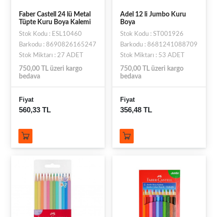
Faber Castell 24 lü Metal
Adel 12 li Jumbo Kuru
Tüpte Kuru Boya Kalemi
Boya
Stok Kodu : ESL10460
Stok Kodu : ST001926
Barkodu : 8690826165247
Barkodu : 8681241088709
Stok Miktarı : 27 ADET
Stok Miktarı : 53 ADET
750,00 TL üzeri kargo
750,00 TL üzeri kargo
bedava
bedava
Fiyat
Fiyat
560,33 TL
356,48 TL