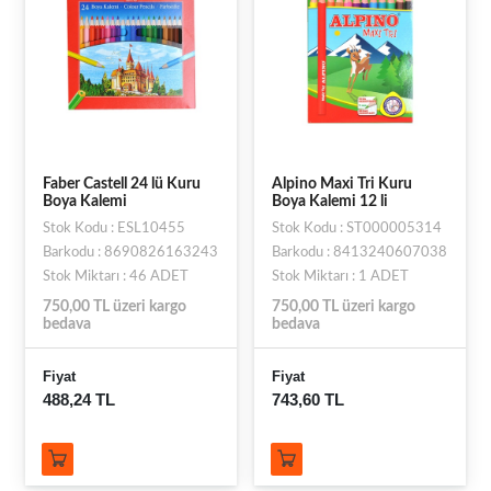
Faber Castell 24 lü Kuru
Alpino Maxi Tri Kuru
Boya Kalemi
Boya Kalemi 12 li
Stok Kodu : ESL10455
Stok Kodu : ST000005314
Barkodu : 8690826163243
Barkodu : 8413240607038
Stok Miktarı : 46 ADET
Stok Miktarı : 1 ADET
750,00 TL üzeri kargo
750,00 TL üzeri kargo
bedava
bedava
Fiyat
Fiyat
488,24 TL
743,60 TL