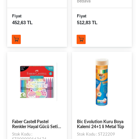
bedava
Fiyat
Fiyat
452,63 TL
512,83 TL
Faber Castell Pastel
Bic Evolution Kuru Boya
Renkler Hayal Gücü Seti
Kalemi 24+1 li Metal Tüp
10 Pastel Renk Kuru Boya
Stok Kodu :
Stok Kodu : ST22209
10 Keçeli Kalem