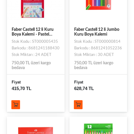
Faber Castell 12 li Kuru
Faber Castell 12 li Jumbo
Boya Kalemi - Pastel
Kuru Boya Kalemi
Renkler
Stok Kodu : ST000005435
Stok Kodu : ST000000814
Barkodu : 8681241188430
Barkodu : 8681241052236
Stok Miktarı : 24 ADET
Stok Miktarı : 30 ADET
750,00 TL üzeri kargo
750,00 TL üzeri kargo
bedava
bedava
Fiyat
Fiyat
415,70 TL
628,74 TL