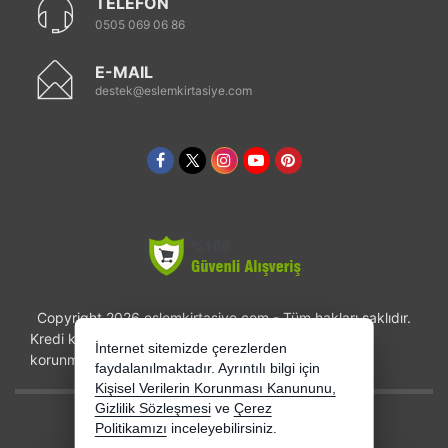
TELEFON
0505 069 06 86
E-MAIL
destek@eslemkirtasiye.com
Copyright 2026 eslemkirtasiye.com - Tüm hakları saklıdır.
Kredi kartı bilgileriniz 256bit SSL sertifikası ile
İnternet sitemizde çerezlerden
korunmaktadır.
faydalanılmaktadır. Ayrıntılı bilgi için
Kişisel Verilerin Korunması Kanununu,
Gizlilik Sözleşmesi
ve
Çerez
Bu site AKINSOFT E-Ticaret ile hazırlanmıştır.
Politikamızı
inceleyebilirsiniz.