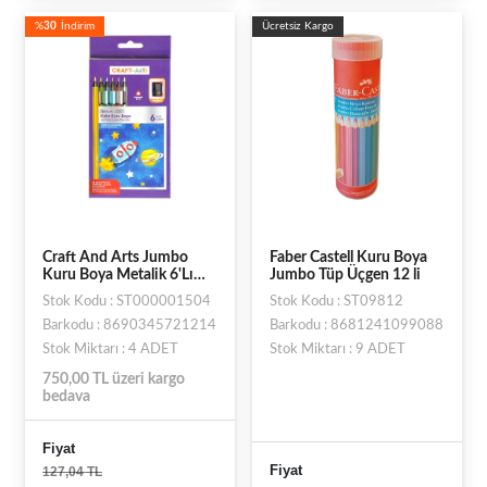
%
30
İndirim
Ücretsiz Kargo
Craft And Arts Jumbo
Faber Castell Kuru Boya
Kuru Boya Metalik 6'Lı
Jumbo Tüp Üçgen 12 li
Paket - Kalemtraş
Stok Kodu : ST000001504
Stok Kodu : ST09812
Hediyeli
Barkodu : 8690345721214
Barkodu : 8681241099088
Stok Miktarı : 4 ADET
Stok Miktarı : 9 ADET
750,00 TL üzeri kargo
bedava
Fiyat
Fiyat
127,04 TL