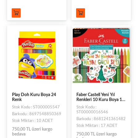
Play Doh Kuru Boya 24
Faber Castell Yeni Yıl
Renk
Renkleri 10 Kuru Boya 10
Keçeli Boya 20li
Stok Kodu : ST000005547
Stok Kodu :
ST00000016546
Barkodu : 8697548850369
Barkodu : 8681241361482
Stok Miktarı : 10 ADET
Stok Miktarı : 17 ADET
750,00 TL üzeri kargo
bedava
750,00 TL üzeri kargo