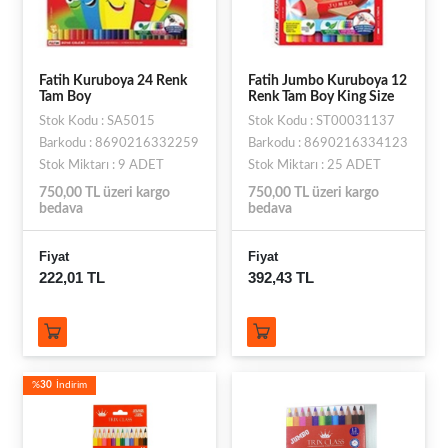
Fatih Kuruboya 24 Renk
Fatih Jumbo Kuruboya 12
Tam Boy
Renk Tam Boy King Size
Stok Kodu : SA5015
Stok Kodu : ST00031137
Barkodu : 8690216332259
Barkodu : 8690216334123
Stok Miktarı : 9 ADET
Stok Miktarı : 25 ADET
750,00 TL üzeri kargo
750,00 TL üzeri kargo
bedava
bedava
Fiyat
Fiyat
222,01 TL
392,43 TL
%
30
İndirim