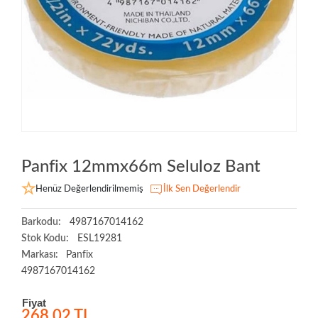
Panfix 12mmx66m Seluloz Bant
Henüz Değerlendirilmemiş
İlk Sen Değerlendir
Barkodu:
4987167014162
Stok Kodu:
ESL19281
Markası:
Panfix
4987167014162
Fiyat
268,02 TL