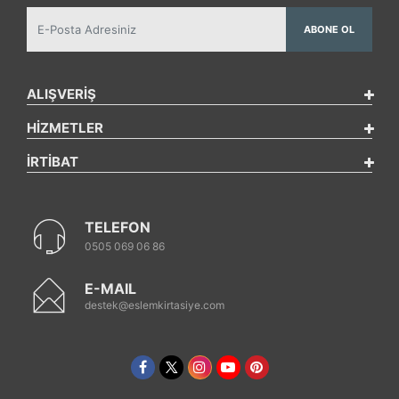
ABONE OL
ALIŞVERİŞ
HİZMETLER
İRTİBAT
TELEFON
0505 069 06 86
E-MAIL
destek@eslemkirtasiye.com