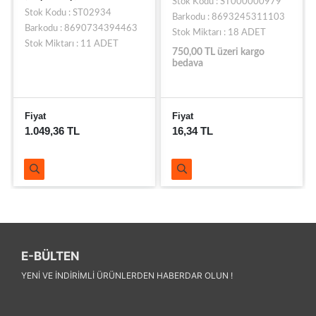
Stok Kodu : ST000000979
Stok Kodu : ST02934
Barkodu : 8693245311103
Barkodu : 8690734394463
Stok Miktarı : 18 ADET
Stok Miktarı : 11 ADET
750,00 TL üzeri kargo
bedava
Fiyat
Fiyat
1.049,36 TL
16,34 TL
E-BÜLTEN
YENI VE INDIRIMLI ÜRÜNLERDEN HABERDAR OLUN !