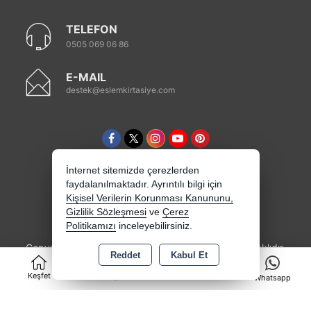
TELEFON
0505 069 06 86
E-MAIL
destek@eslemkirtasiye.com
İnternet sitemizde çerezlerden
faydalanılmaktadır. Ayrıntılı bilgi için
Kişisel Verilerin Korunması Kanununu,
Gizlilik Sözleşmesi
ve
Çerez
Politikamızı
inceleyebilirsiniz.
Copyright 2026 eslemkirtasiye.com - Tüm hakları saklıdır.
Reddet
Kabul Et
0
Kredi kartı bilgileriniz 256bit SSL sertifikası ile
korunmaktadır.
Keşfet
Kategoriler
Sepet
Whatsapp