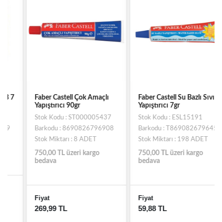
Faber Castell Çok Amaçlı
Faber Castell Su Bazlı Sıvı
Yapıştırıcı 90gr
Yapıştırıcı 7gr
Stok Kodu : ST000005437
Stok Kodu : ESL15191
Barkodu : 8690826796908
Barkodu : T8690826796458
Stok Miktarı : 8 ADET
Stok Miktarı : 198 ADET
750,00 TL üzeri kargo
750,00 TL üzeri kargo
bedava
bedava
Fiyat
Fiyat
269,99 TL
59,88 TL