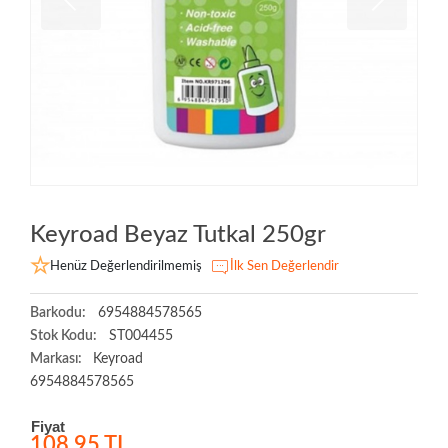
Keyroad Beyaz Tutkal 250gr
Henüz Değerlendirilmemiş
İlk Sen Değerlendir
Barkodu:
6954884578565
Stok Kodu:
ST004455
Markası:
Keyroad
6954884578565
Fiyat
108,95 TL