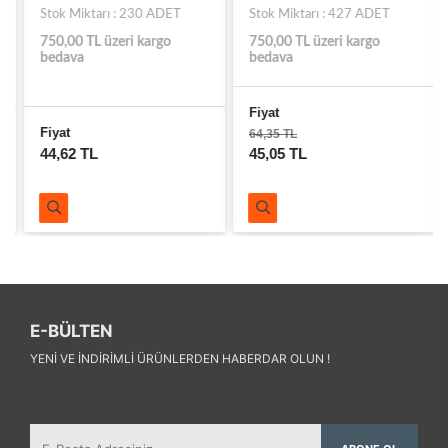
Stok Miktarı : 230 ADET
Stok Miktarı : 427 ADET
750,00 TL üzeri kargo
750,00 TL üzeri kargo
bedava
bedava
Fiyat
Fiyat
64,35 TL
44,62 TL
45,05 TL
E-BÜLTEN
YENI VE INDIRIMLI ÜRÜNLERDEN HABERDAR OLUN !