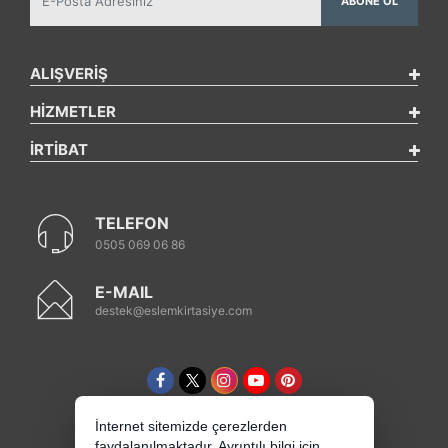
ABONE OL
ALIŞVERİŞ
HİZMETLER
İRTİBAT
TELEFON
0505 069 06 86
E-MAIL
destek@eslemkirtasiye.com
İnternet sitemizde çerezlerden
faydalanılmaktadır. Ayrıntılı bilgi için