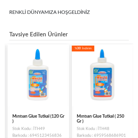
RENKLİ DÜNYAMIZA HOŞGELDİNİZ
Tavsiye Edilen Ürünler
%
30
İndirim
Mıntıan Glue Tutkal (120 Gr
Mıntıan Glue Tutkal ( 250
)
Gr )
Stok Kodu : İTH49
Stok Kodu : İTH48
Barkodu : 6945123456836
Barkodu : 6959568686901