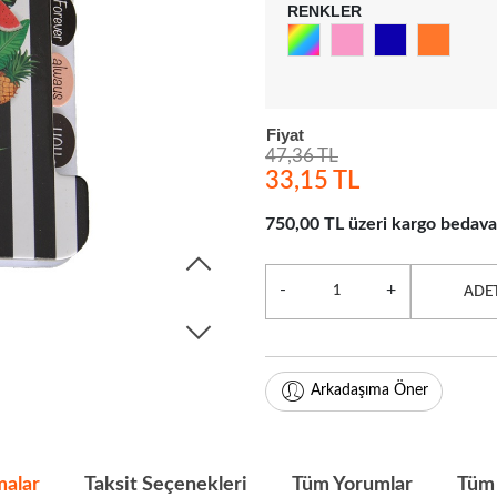
RENKLER
Fiyat
47,36 TL
33,15 TL
750,00 TL üzeri kargo bedava
-
+
ADE
Arkadaşıma Öner
malar
Taksit Seçenekleri
Tüm Yorumlar
Tüm 