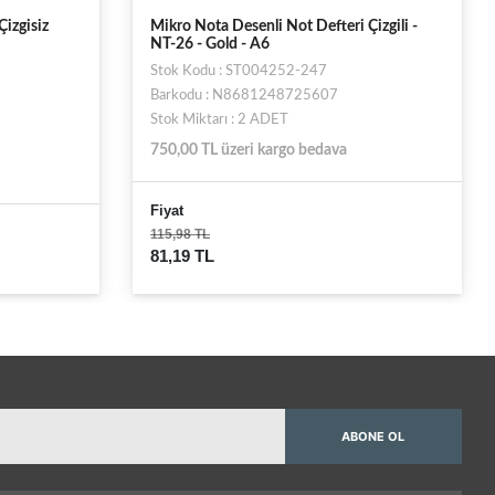
 Defteri Çizgili -
Mikro Desenli Ayraçli Not Defteri Çizgili -
80yp
-247
Stok Kodu : ST004251
25607
Barkodu : 8681248719064
Stok Miktarı : 2 ADET
 bedava
750,00 TL üzeri kargo bedava
Fiyat
35,85 TL
ABONE OL