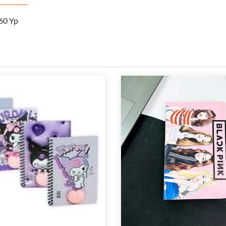
 60 Yp
%
30
İndirim