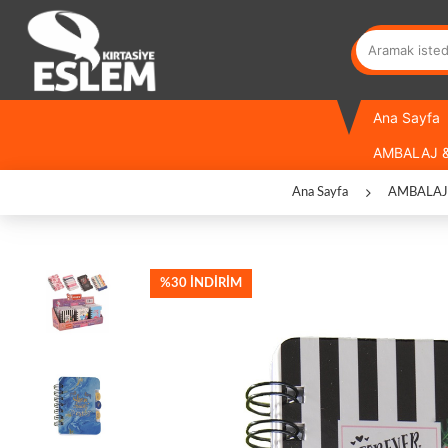
Ana Sayfa
AMBALAJ &
Ana Sayfa
AMBALAJ
%30 İNDİRİM