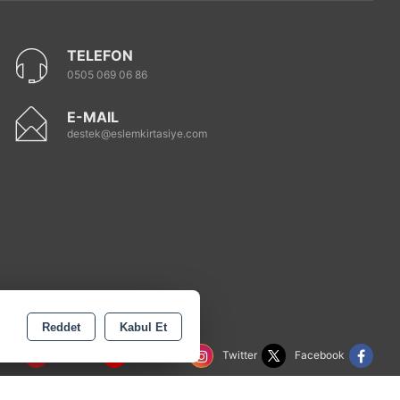
TELEFON
0505 069 06 86
E-MAIL
destek@eslemkirtasiye.com
Reddet
Kabul Et
rest
Youtube
Instagram
Twitter
Facebook