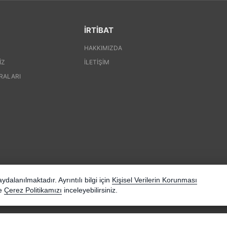
İRTİBAT
HAKKIMIZDA
IZ
İLETIŞIM
RALARI
dalanılmaktadır. Ayrıntılı bilgi için
Kişisel Verilerin Korunması
e
Çerez Politikamızı
inceleyebilirsiniz.
Pinte