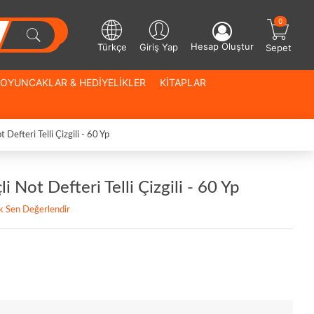
0
Hesap Oluştur
Türkçe
Giriş Yap
Sepet
OYUNCAKLAR & HEDİYELİKLER
KİTAPLAR
 Defteri Telli Çizgili - 60 Yp
i Not Defteri Telli Çizgili - 60 Yp
lk Sen Değerlendir