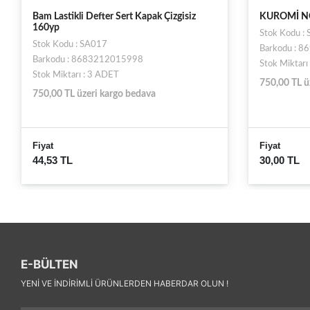
iz
KUROMİ NOT DEFTERİ
Bam
16
Stok Kodu : SOTK00437
St
Barkodu : 8697438591464
Ba
Stok Miktarı : 6 ADET
Sto
750,00 TL üzeri kargo bedava
75
Fiyat
Fiy
30,00 TL
68
E-BÜLTEN
YENI VE INDIRIMLI ÜRÜNLERDEN HABERDAR OLUN !