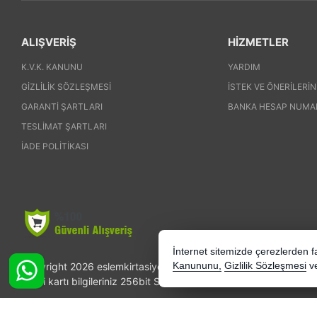
ALIŞVERİŞ
HİZMETLER
K.V.K. KANUNU
YARDIM
GIZLILIK SÖZLEŞMESI
İSTEK VE ÖNERILERIN
GARANTI ŞARTLARI
BANKA HESAP NUMA
TESLIMAT ŞARTLARI
İADE POLITIKASI
İnternet sitemizde çerezlerden fay
Copyright 2026 eslemkirtasiye.com - Tüm hakları saklıdır.
Kanununu,
Gizlilik Sözleşmesi
v
Kredi kartı bilgileriniz 256bit SSL sertifikası ile korunmaktadır.