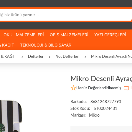
OKUL MALZEMELERİ
OFİS MALZEMELERİ
YAZI GEREÇLERİ
 KAĞIT
TEKNOLOJİ & BİLGİSAYAR
 & KAĞIT
Defterler
Not Defterleri
Mikro Desenli Ayraçli Not
Mikro Desenli Ayraçl
Henüz Değerlendirilmemiş
İ
Barkodu:
8681248727793
Stok Kodu:
ST00024431
Markası:
Mikro