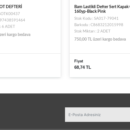
 Lastikli Defter Sert Kapak Çizgisiz
Mikro Nota Desenli Not
0yp-Black Pink
NT-26 - Gold - A6
ok Kodu : SA017-79041
Stok Kodu : ST004252
rkodu : C8683212015998
Barkodu : N86812487
k Miktarı : 2 ADET
Stok Miktarı : 2 ADET
0,00 TL üzeri kargo bedava
750,00 TL üzeri kargo
Fiyat
at
115,98 TL
,74 TL
81,19 TL