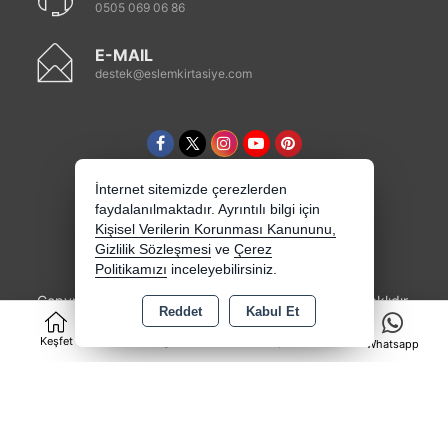
0505 069 06 86
E-MAIL
destek@eslemkirtasiye.com
İnternet sitemizde çerezlerden
faydalanılmaktadır. Ayrıntılı bilgi için
Kişisel Verilerin Korunması Kanununu,
Gizlilik Sözleşmesi
ve
Çerez
Politikamızı
inceleyebilirsiniz.
Copyright 2026 eslemkirtasiye.com - Tüm hakları saklıdır.
Reddet
Kabul Et
0
Kredi kartı bilgileriniz 256bit SSL sertifikası ile
korunmaktadır.
Keşfet
Kategoriler
Sepet
Whatsapp
Bu site AKINSOFT E-Ticaret ile hazırlanmıştır.