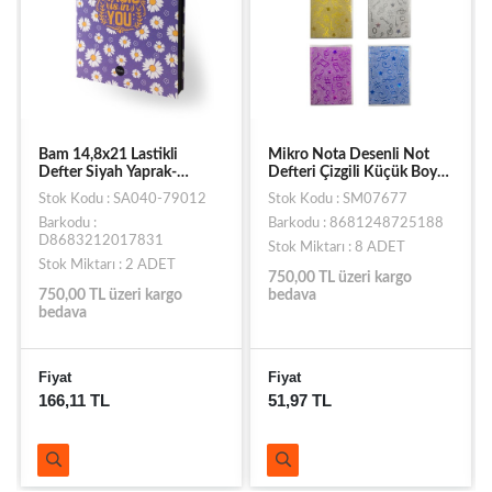
Bam 14,8x21 Lastikli
Mikro Nota Desenli Not
Defter Siyah Yaprak-
Defteri Çizgili Küçük Boy
Papatya Lila
NT-216
Stok Kodu : SA040-79012
Stok Kodu : SM07677
Barkodu :
Barkodu : 8681248725188
D8683212017831
Stok Miktarı : 8 ADET
Stok Miktarı : 2 ADET
750,00 TL üzeri kargo
750,00 TL üzeri kargo
bedava
bedava
Fiyat
Fiyat
166,11 TL
51,97 TL