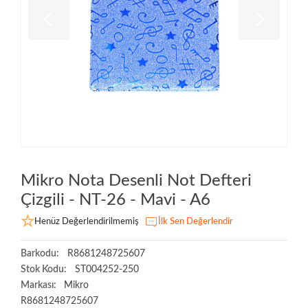
Mikro Nota Desenli Not Defteri
Çizgili - NT-26 - Mavi - A6
Henüz Değerlendirilmemiş
İlk Sen Değerlendir
Barkodu:
R8681248725607
Stok Kodu:
ST004252-250
Markası:
Mikro
R8681248725607