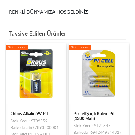
RENKLİ DÜNYAMIZA HOŞGELDİNİZ
Tavsiye Edilen Ürünler
%
30
İndirim
%
30
İndirim
Orbus Alkalin 9V Pil
Pixcell Şarjlı Kalem Pil
(1300 Mah)
Stok Kodu : ST09559
Stok Kodu : ST21847
Barkodu : 8697893500001
Barkodu : 6942449544827
Stok Miktarı : 15 ADET