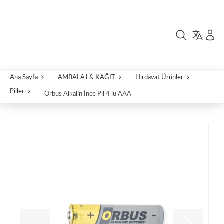
Ana Sayfa
AMBALAJ & KAĞIT
Hırdavat Ürünler
Piller
Orbus Alkalin İnce Pil 4 lü AAA