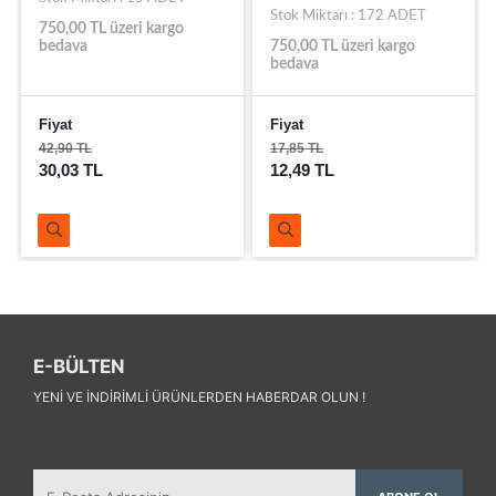
Stok Miktarı : 172 ADET
750,00 TL üzeri kargo
bedava
750,00 TL üzeri kargo
bedava
Fiyat
Fiyat
42,90 TL
17,85 TL
30,03 TL
12,49 TL
E-BÜLTEN
YENI VE INDIRIMLI ÜRÜNLERDEN HABERDAR OLUN !