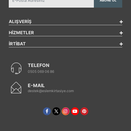
ABONE OL
ALIŞVERİŞ
HİZMETLER
İRTİBAT
TELEFON
0505 069 06 86
E-MAIL
destek@eslemkirtasiye.com