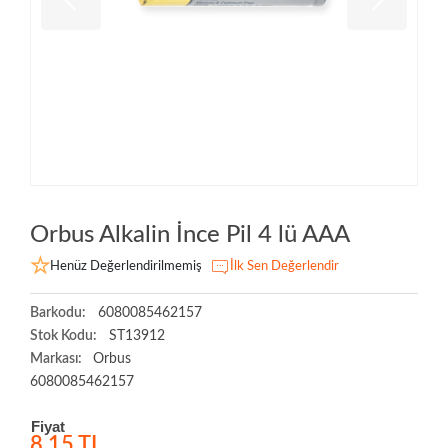
Orbus Alkalin İnce Pil 4 lü AAA
Henüz Değerlendirilmemiş
İlk Sen Değerlendir
Barkodu:
6080085462157
Stok Kodu:
ST13912
Markası:
Orbus
6080085462157
Fiyat
8,15 TL