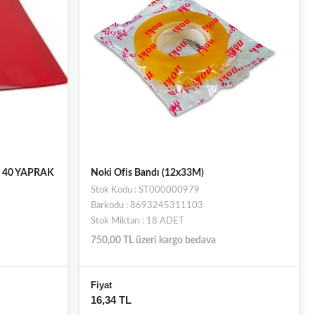
 40 YAPRAK
Noki Ofis Bandı (12x33M)
Stok Kodu : ST000000979
Barkodu : 8693245311103
Stok Miktarı : 18 ADET
750,00 TL üzeri kargo bedava
Fiyat
16,34 TL