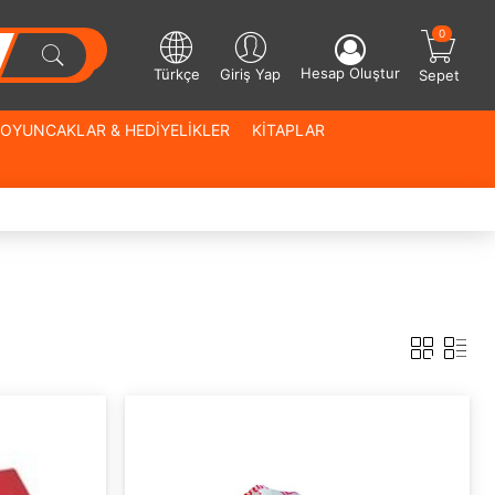
0
Hesap Oluştur
Türkçe
Giriş Yap
Sepet
OYUNCAKLAR & HEDİYELİKLER
KİTAPLAR