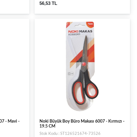
56,53 TL
7 - Mavi -
Noki Büyük Boy Büro Makası 6007 - Kırmızı -
19.5 CM
Stok Kodu : ST126521674-73526