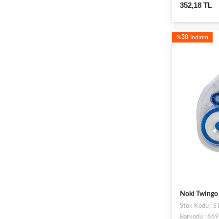
352,18 TL
%
30
İndirim
Noki Twingo 
Stok Kodu : 
Barkodu : 8