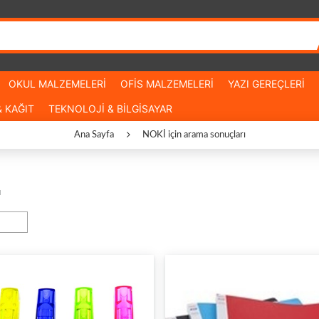
OKUL MALZEMELERİ
OFİS MALZEMELERİ
YAZI GEREÇLERİ
 KAĞIT
TEKNOLOJİ & BİLGİSAYAR
Ana Sayfa
NOKİ için arama sonuçları
u