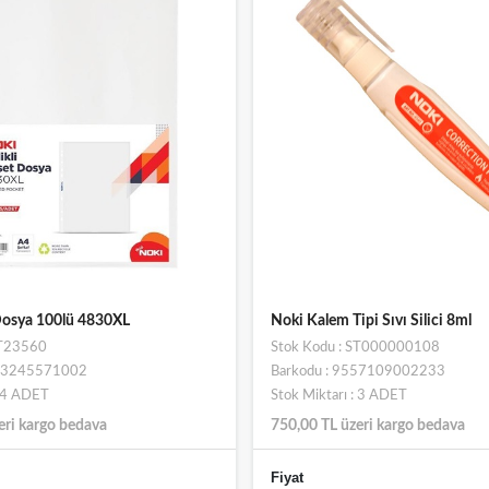
Dosya 100lü 4830XL
Noki Kalem Tipi Sıvı Silici 8ml
ST23560
Stok Kodu : ST000000108
693245571002
Barkodu : 9557109002233
: 4 ADET
Stok Miktarı : 3 ADET
eri kargo bedava
750,00 TL üzeri kargo bedava
Fiyat