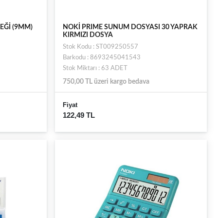
EĞİ (9MM)
NOKİ PRIME SUNUM DOSYASI 30 YAPRAK
KIRMIZI DOSYA
Stok Kodu : ST009250557
Barkodu : 8693245041543
Stok Miktarı : 63 ADET
750,00 TL üzeri kargo bedava
Fiyat
122,49 TL