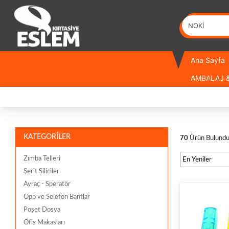
Ana Sayfa
AMBALAJ &
KATEGORİLER
70
Ürün Bulund
Zımba Telleri
Şerit Siliciler
Ayraç - Speratör
Opp ve Selefon Bantlar
Poşet Dosya
Ofis Makasları