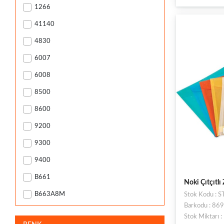
1266
41140
4830
6007
6008
8500
8600
9200
9300
9400
B661
Noki Çıtçıtlı
B663A8M
Stok Kodu :
Barkodu : 8
Stok Miktarı 