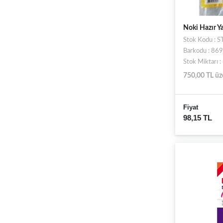
Noki Hazır Ya
Stok Kodu : 
Barkodu : 8
Stok Miktarı 
750,00 TL üz
Fiyat
98,15 TL