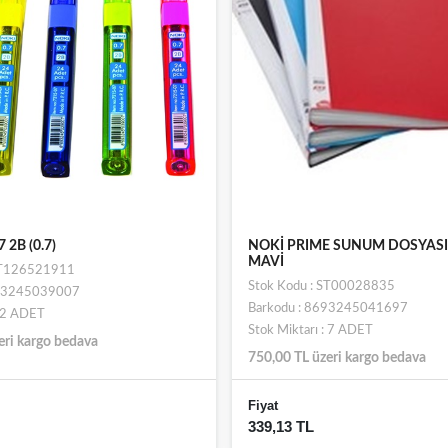
 2B (0.7)
NOKİ PRIME SUNUM DOSYASI
MAVİ
 ST126521911
Stok Kodu : ST00028835
693245039007
Barkodu : 8693245041697
: 2 ADET
Stok Miktarı : 7 ADET
eri kargo bedava
750,00 TL üzeri kargo bedava
Fiyat
339,13 TL