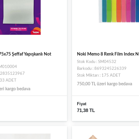
x75 Şeffaf Yapışkanlı Not
Noki Memo 8 Renk Film Index 
Stok Kodu : SM04532
 SM010004
Barkodu : 8693245226339
682835123967
Stok Miktarı : 175 ADET
: 33 ADET
750,00 TL üzeri kargo bedava
eri kargo bedava
Fiyat
71,38 TL