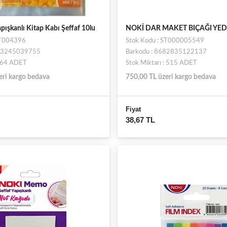
pışkanlı Kitap Kabı Şeffaf 10lu
NOKİ DAR MAKET BIÇAĞI YED
ST004396
Stok Kodu : ST000005549
693245039755
Barkodu : 8682835122137
: 64 ADET
Stok Miktarı : 515 ADET
eri kargo bedava
750,00 TL üzeri kargo bedava
Fiyat
38,67 TL