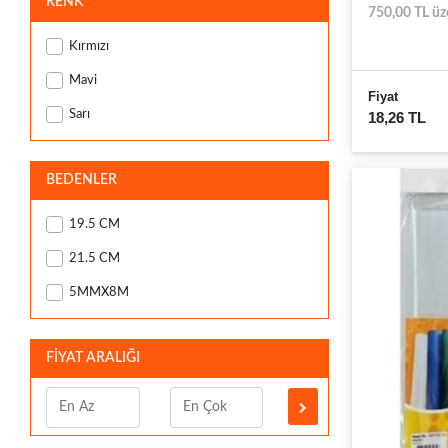
RENK
750,00 TL üz
Kırmızı
Mavi
Fiyat
Sarı
18,26 TL
BEDENLER
19.5 CM
21.5 CM
5MMX8M
FİYAT ARALIĞI