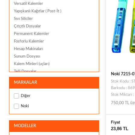
Versatil Kalemler
Yapışkanlı Kağıtlar ( Post-İt )
Sıvı Siliciler
Çıtçıtlı Dosyalar
Permanent Kalemler
Fosforlu Kalemler
Hesap Makinaları
Sunum Dosyası
Kalem Minleri (uçları)
Telli Dosyalar
Noki 7215-07
Maket Bıçakları ve Yedekleri
Stok Kodu :
MARKALAR
Hazır Defter-Kitap Kapları
Barkodu : 8
Not Kağıtları
Stok Miktarı 
Diğer
750,00 TL üz
Noki
Fiyat
MODELLER
23,86 TL