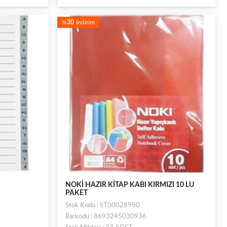
%
30
İndirim
NOKİ HAZIR KİTAP KABI KIRMIZI 10 LU
PAKET
Stok Kodu : ST00028980
Barkodu : 8693245030936