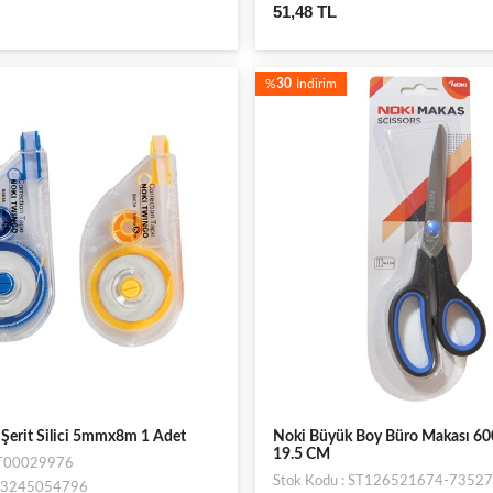
51,48 TL
%
30
İndirim
Şerit Silici 5mmx8m 1 Adet
Noki Büyük Boy Büro Makası 600
19.5 CM
ST00029976
Stok Kodu : ST126521674-73527
693245054796