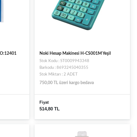
NO:12401
Noki Hesap Makinesi H-CS001M Yeşil
Stok Kodu : ST0009943348
Barkodu : 8693245040355
Stok Miktarı : 2 ADET
750,00 TL üzeri kargo bedava
Fiyat
514,80 TL