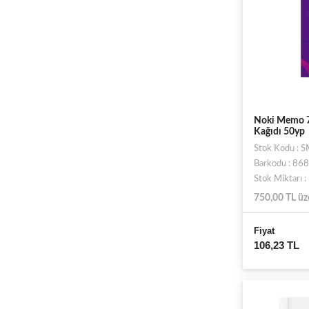
Noki Memo 75
Kağıdı 50yp
Stok Kodu :
Barkodu : 8
Stok Miktarı 
750,00 TL üz
Fiyat
106,23 TL