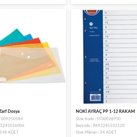
 Zarf Dosya
NOKİ AYRAÇ PP 1-12 RAKAM
 ST009250584
Stok Kodu : ST00028950
693245036006
Barkodu : 8693245592120
: 148 ADET
Stok Miktarı : 24 ADET