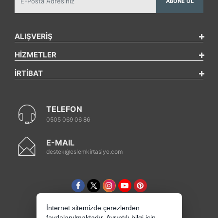
ABONE OL
ALIŞVERİŞ
HİZMETLER
İRTİBAT
TELEFON
0505 069 06 86
E-MAIL
destek@eslemkirtasiye.com
İnternet sitemizde çerezlerden
faydalanılmaktadır. Ayrıntılı bilgi için