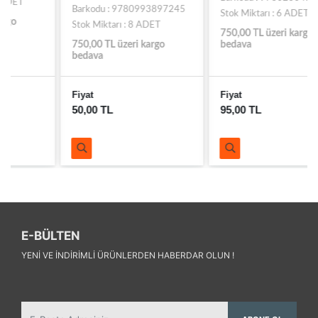
Barkodu : 9780993897245
Stok Miktarı : 6 ADET
Stok Miktarı : 8 ADET
750,00 TL üzeri kargo
750,00 TL üzeri kargo
bedava
bedava
Fiyat
Fiyat
50,00 TL
95,00 TL
E-BÜLTEN
YENI VE INDIRIMLI ÜRÜNLERDEN HABERDAR OLUN !