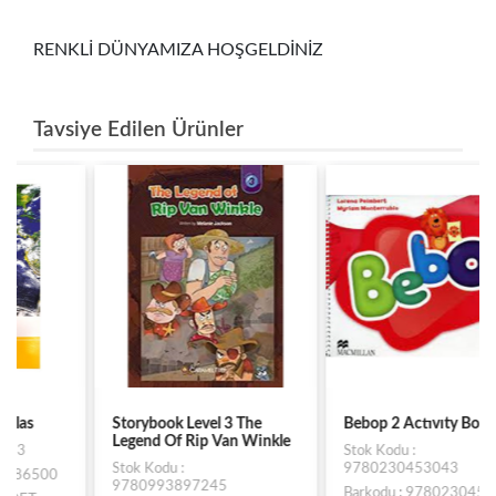
RENKLİ DÜNYAMIZA HOŞGELDİNİZ
Tavsiye Edilen Ürünler
Storybook Level 3 The
Bebop 2 Actıvıty Book
Legend Of Rip Van Winkle
Stok Kodu :
Stok Kodu :
9780230453043
9780993897245
Barkodu : 9780230453043