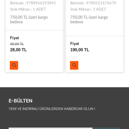
Barkodu : 9788966293841
Barkodu : 9780521676670
Stok Miktarı : 1 ADET
Stok Miktarı : 1 ADET
750,00 TL üzeri kargo
750,00 TL üzeri kargo
bedava
bedava
Fiyat
Fiyat
40,00 TL
28,00 TL
190,00 TL
E-BÜLTEN
YENI VE INDIRIMLI ÜRÜNLERDEN HABERDAR OLUN !