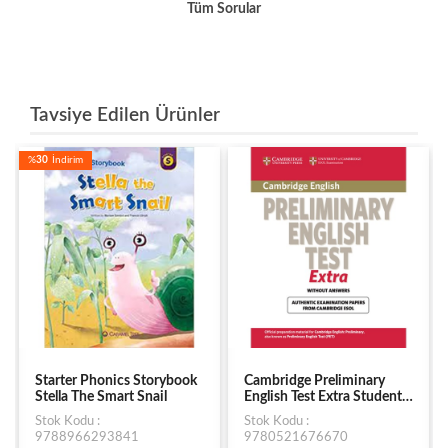
Tüm Sorular
Tavsiye Edilen Ürünler
%
30
İndirim
Starter Phonics Storybook
Cambridge Preliminary
Stella The Smart Snail
English Test Extra Student's
Book without Answers
Stok Kodu :
Stok Kodu :
9788966293841
9780521676670