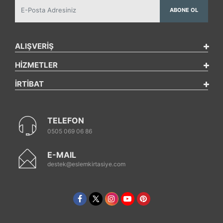
ABONE OL
ALIŞVERİŞ
HİZMETLER
İRTİBAT
TELEFON
0505 069 06 86
E-MAIL
destek@eslemkirtasiye.com