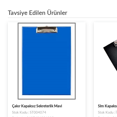
Tavsiye Edilen Ürünler
Slm Kapaksız Sekreterlik Siyah
Wole A4 Pv
Stok Kodu : İTH992
Stok Kodu