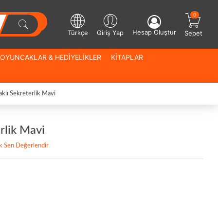
0
Hesap Oluştur
Türkçe
Giriş Yap
Sepet
OYUNCAKLAR & HEDİYELİKLER
KİTAPLAR
klı Sekreterlik Mavi
rlik Mavi
lk Sen Değerlendir