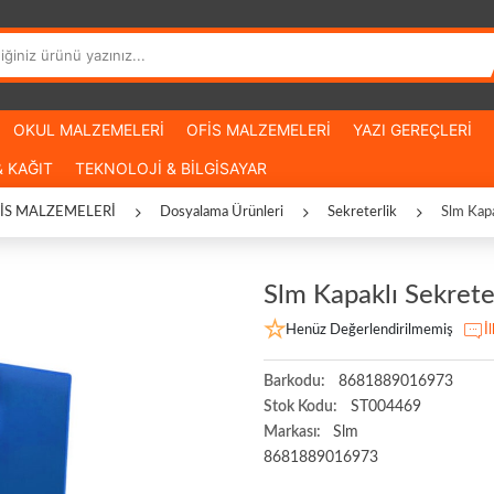
OKUL MALZEMELERİ
OFİS MALZEMELERİ
YAZI GEREÇLERİ
 KAĞIT
TEKNOLOJİ & BİLGİSAYAR
İS MALZEMELERİ
Dosyalama Ürünleri
Sekreterlik
Slm Kapa
Slm Kapaklı Sekrete
Henüz Değerlendirilmemiş
İ
Barkodu:
8681889016973
Stok Kodu:
ST004469
Markası:
Slm
8681889016973