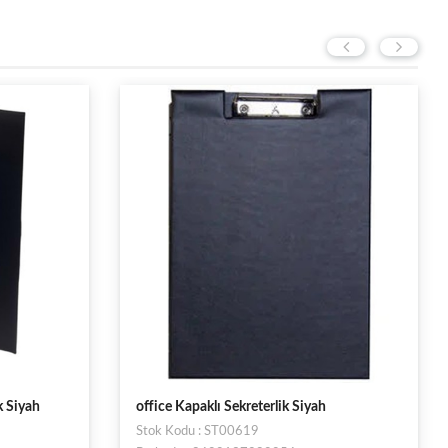
h
Wole Kapaklı Sekreterlik Pvc A4 Mavi
2290-1
Stok Kodu : ST00911