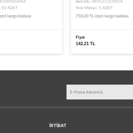
 8695253229036
Barkodu : 8699137289956
rı : 5 ADET
Stok Miktarı : 46 ADET
üzeri kargo bedava
750,00 TL üzeri kargo bedava
Fiyat
L
123,55 TL
İRTİBAT