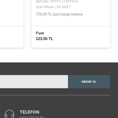
Barkodu : 8695253229012
Stok Miktarı : 31 ADET
750,00 TL üzeri kargo bedava
Fiyat
210,87 TL
ABONE OL
TELEFON
0505 069 06 86