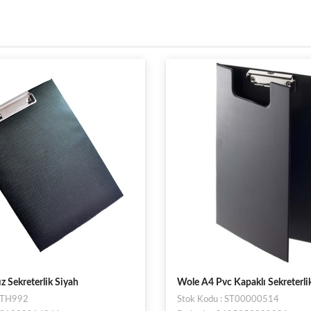
c Kapaklı Sekreterlik Siyah
office Kapaklı Sekreterlik Siya
 : ST00000514
Stok Kodu : ST00619