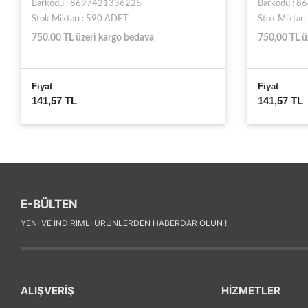
Barkodu : 8681889016966
Barkodu :
Stok Miktarı : 83 ADET
Stok Mikta
750,00 TL üzeri kargo bedava
750,00 TL 
Fiyat
Fiyat
141,57 TL
142,21 T
E-BÜLTEN
YENI VE INDIRIMLI ÜRÜNLERDEN HABERDAR OLUN !
ALIŞVERİŞ
HİZMETLER