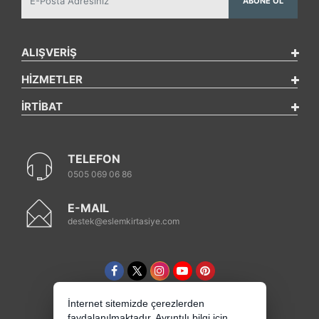
ABONE OL
ALIŞVERİŞ
HİZMETLER
İRTİBAT
TELEFON
0505 069 06 86
E-MAIL
destek@eslemkirtasiye.com
İnternet sitemizde çerezlerden
faydalanılmaktadır. Ayrıntılı bilgi için