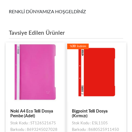
RENKLİ DÜNYAMIZA HOŞGELDİNİZ
Tavsiye Edilen Ürünler
%
30
İndirim
Noki A4 Eco Telli Dosya
Bigpoint Telli Dosya
Pembe (Adet)
(Kırmızı)
Stok Kodu : ST126521675
Stok Kodu : ESL1105
Barkodu : 8693245027028
Barkodu : 8680525911450