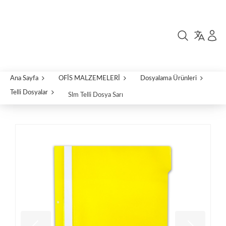
Ana Sayfa
OFİS MALZEMELERİ
Dosyalama Ürünleri
Telli Dosyalar
Slm Telli Dosya Sarı