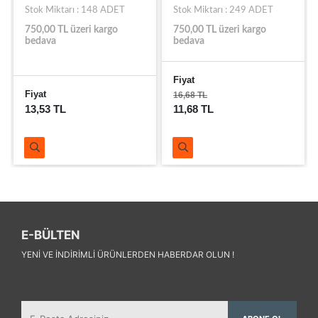
Stok Miktarı : 148 ADET
Stok Miktarı : 249 ADET
750,00 TL üzeri kargo
750,00 TL üzeri kargo
bedava
bedava
Fiyat
Fiyat
16,68 TL
13,53 TL
11,68 TL
E-BÜLTEN
YENI VE INDIRIMLI ÜRÜNLERDEN HABERDAR OLUN !