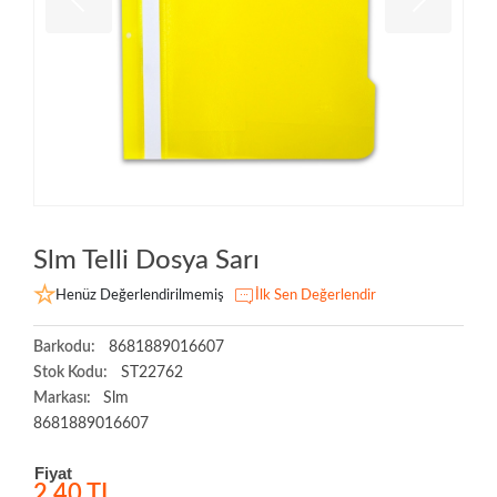
Slm Telli Dosya Sarı
Henüz Değerlendirilmemiş
İlk Sen Değerlendir
Barkodu:
8681889016607
Stok Kodu:
ST22762
Markası:
Slm
8681889016607
Fiyat
2,40 TL